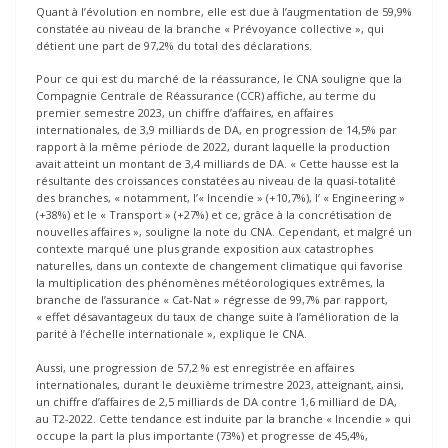
Quant à l’évolution en nombre, elle est due à l’augmentation de 59,9%
constatée au niveau de la branche « Prévoyance collective », qui
détient une part de 97,2% du total des déclarations.
Pour ce qui est du marché de la réassurance, le CNA souligne que la
Compagnie Centrale de Réassurance (CCR) affiche, au terme du
premier semestre 2023, un chiffre d’affaires, en affaires
internationales, de 3,9 milliards de DA, en progression de 14,5% par
rapport à la même période de 2022, durant laquelle la production
avait atteint un montant de 3,4 milliards de DA. « Cette hausse est la
résultante des croissances constatées au niveau de la quasi-totalité
des branches, « notamment, l’« Incendie » (+10,7%), l’ « Engineering »
(+38%) et le « Transport » (+27%) et ce, grâce à la concrétisation de
nouvelles affaires », souligne la note du CNA. Cependant, et malgré un
contexte marqué une plus grande exposition aux catastrophes
naturelles, dans un contexte de changement climatique qui favorise
la multiplication des phénomènes météorologiques extrêmes, la
branche de l’assurance « Cat-Nat » régresse de 99,7% par rapport,
« effet désavantageux du taux de change suite à l’amélioration de la
parité à l’échelle internationale », explique le CNA.
Aussi, une progression de 57,2 % est enregistrée en affaires
internationales, durant le deuxième trimestre 2023, atteignant, ainsi,
un chiffre d’affaires de 2,5 milliards de DA contre 1,6 milliard de DA,
au T2-2022. Cette tendance est induite par la branche « Incendie » qui
occupe la part la plus importante (73%) et progresse de 45,4%,