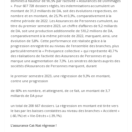
dominés à hauteur de 90,5% par l’activité « Assurances de Dommages
». Pour 607 728 dossiers réglés, les indemnisations accumulent un
montant de 31,3 milliards de DA, soit des évolutions respectives, en
nombre et en montant, de 25,7% et 0,3%, comparativement à la
même période de 2022. Les Assurances de Personnes cumulent, au
titre du premier semestre 2023, un chiffre d’affaires de 9,2 milliards
de DA, soit une production additionnelle de 510,2 millions de DA,
comparativement à la même période de 2022, marquant, ainsi, une
évolution de 5,8%. Cette performance est réalisée grâce à la
progression enregistrée au niveau de l’ensemble des branches, plus
particulièrement la « Prévoyance collective » qui représente 43,7 %
des réalisations de l’activité des Assurances de Personnes et qui
marque une augmentation de 7,3%. Les sinistres déclarés auprès des
sociétés d’Assurances de Personnes marquent, durant
le premier semestre 2023, une régression de 9,3% en montant,
contre une progression
de 60% en nombre, et atteignent, de ce fait, un montant de 3,7
milliards de DA pour
un total de 208 667 dossiers. La régression en montant est tirée vers
le bas par les baisses constatées au niveau des branches « Accident »
(-60,1%) et « Vie-Décès » (-39,1%).
L’assurance Cat-Nat régresse !