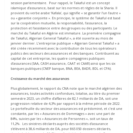
session parlementaire. Pour rappel, le Takaful est un concept
islamique d’assurance, basé sur les normes et règles de la Sharia. Il
provient du verbe arabe ‘Kafala’, qui signifie « se garantir l’un l’autre »
ou « garantie conjointe ». En principe, le système de Takaful est basé
sur la coopération mutuelle, la responsabilité, l’assurance, la
protection et l’assistance entre des groupes ou des participants. Le
marché du Takaful en Algérie est immature. La première compagnie
de Takaful, Algerian General Takaful », a été ouverte au mois de
janvier dernier. L’entreprise publique « Algerian General Takaful » a
été créée récemment avec la contribution de tous les opérateurs
publics des secteurs des assurances et des banques. Contribuent au
capital de cet entreprise, les quatre compagnies publiques
d’assurances (SAA, CASH assurance, CAAT et CAAR) ainsi que les six
banques publiques (CNEP banque, BNA, BEA, BADR, BDL et CPA).
Croissance du marché des assurances
Plus globalement, le rapport du CNA note que le marché algérien des
assurances, toutes activités confondues, totalise, au titre du premier
semestre 2023, un chiffre d’affaires de 82,1 milliards de DA, soit une
progression relative de 4,3% par rapport à la même période de 2022.
Le portefeuille du secteur des assurances est prédominé, et c’est une
constante, par les « Assurances de Dommages » avec une part de
84%, suivies par les « Assurances de Personnes », soit un taux de
11,2%. Les sinistres déclarés auprès des sociétés d’assurance
s’élèvent à 38,6 milliards de DA, pour 865 050 dossiers déclarés,