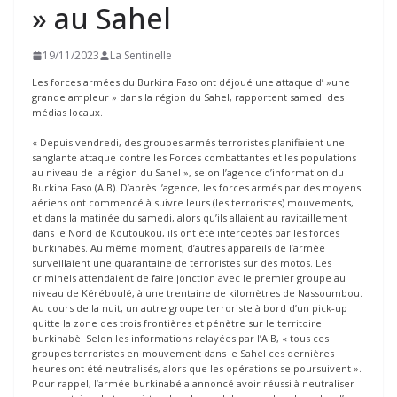
» au Sahel
19/11/2023
La Sentinelle
Les forces armées du Burkina Faso ont déjoué une attaque d’ »une
grande ampleur » dans la région du Sahel, rapportent samedi des
médias locaux.
« Depuis vendredi, des groupes armés terroristes planifiaient une
sanglante attaque contre les Forces combattantes et les populations
au niveau de la région du Sahel », selon l’agence d’information du
Burkina Faso (AIB). D’après l’agence, les forces armés par des moyens
aériens ont commencé à suivre leurs (les terroristes) mouvements,
et dans la matinée du samedi, alors qu’ils allaient au ravitaillement
dans le Nord de Koutoukou, ils ont été interceptés par les forces
burkinabés. Au même moment, d’autres appareils de l’armée
surveillaient une quarantaine de terroristes sur des motos. Les
criminels attendaient de faire jonction avec le premier groupe au
niveau de Kéréboulé, à une trentaine de kilomètres de Nassoumbou.
Au cours de la nuit, un autre groupe terroriste à bord d’un pick-up
quitte la zone des trois frontières et pénètre sur le territoire
burkinabè. Selon les informations relayées par l’AIB, « tous ces
groupes terroristes en mouvement dans le Sahel ces dernières
heures ont été neutralisés, alors que les opérations se poursuivent ».
Pour rappel, l’armée burkinabé a annoncé avoir réussi à neutraliser