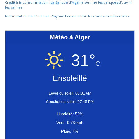
Crédit à la consommation : La Banque d’Algérie somme les banques d’ouvrir
les vannes
Numérisation de l’état civil : Sayoud hausse le ton face aux « insuffisances »
Météo à Alger
31°
C
Ensoleillé
Lever du soleil: 06:01 AM
Coucher du soleil: 07:45 PM
Humidité: 52%
Vent: 9.7Kmph
Pluie: 4%