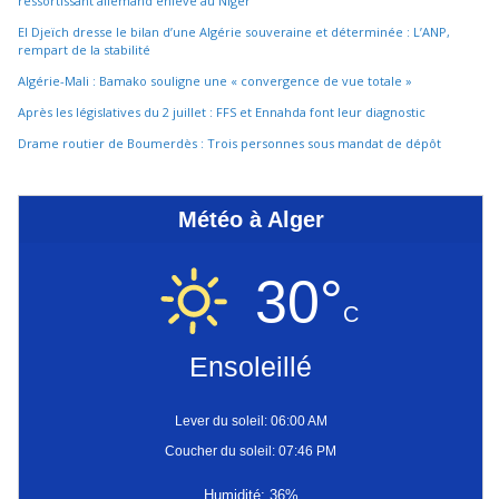
ressortissant allemand enlevé au Niger
El Djeïch dresse le bilan d’une Algérie souveraine et déterminée : L’ANP,
rempart de la stabilité
Algérie-Mali : Bamako souligne une « convergence de vue totale »
Après les législatives du 2 juillet : FFS et Ennahda font leur diagnostic
Drame routier de Boumerdès : Trois personnes sous mandat de dépôt
Météo à Alger
30°
C
Ensoleillé
Lever du soleil: 06:00 AM
Coucher du soleil: 07:46 PM
Humidité: 36%