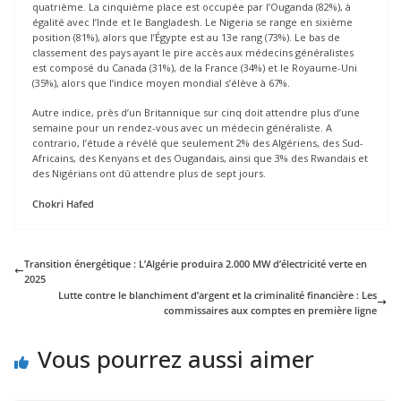
quatrième. La cinquième place est occupée par l’Ouganda (82%), à
égalité avec l’Inde et le Bangladesh. Le Nigeria se range en sixième
position (81%), alors que l’Égypte est au 13e rang (73%). Le bas de
classement des pays ayant le pire accès aux médecins généralistes
est composé du Canada (31%), de la France (34%) et le Royaume-Uni
(35%), alors que l’indice moyen mondial s’élève à 67%.
Autre indice, près d’un Britannique sur cinq doit attendre plus d’une
semaine pour un rendez-vous avec un médecin généraliste. A
contrario, l’étude a révélé que seulement 2% des Algériens, des Sud-
Africains, des Kenyans et des Ougandais, ainsi que 3% des Rwandais et
des Nigérians ont dû attendre plus de sept jours.
Chokri Hafed
Transition énergétique : L’Algérie produira 2.000 MW d’électricité verte en
2025
Lutte contre le blanchiment d’argent et la criminalité financière : Les
commissaires aux comptes en première ligne
Vous pourrez aussi aimer