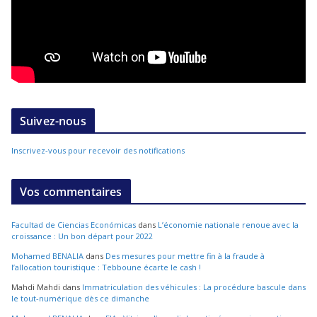
Suivez-nous
Inscrivez-vous pour recevoir des notifications
Vos commentaires
Facultad de Ciencias Económicas
dans
L’économie nationale renoue avec la
croissance : Un bon départ pour 2022
Mohamed BENALIA
dans
Des mesures pour mettre fin à la fraude à
l’allocation touristique : Tebboune écarte le cash !
Mahdi Mahdi
dans
Immatriculation des véhicules : La procédure bascule dans
le tout-numérique dès ce dimanche