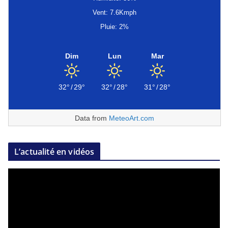
Vent: 7.6Kmph
Pluie: 2%
Dim
Lun
Mar
32°
/
29°
32°
/
28°
31°
/
28°
Data from
MeteoArt.com
L’actualité en vidéos