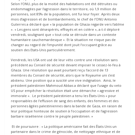
Selon l’ONU, plus de la moitié des habitations ont été détruites ou
endommagées par l’agression dans le territoire, où 1,9 million de
personnes, soit 85% de la population, ont fui leur foyer. Après deux
mois d’agression et de bombardements, le chef de l’ONU Antonio
Guterres a déclaré que « la population de Ghaza regarde vers l’abîme
». « Les gens sont désespérés, effrayés et en colère », a-t-il déploré
vendredi, soulignant que « tout cela se déroule dans un contexte
humanitaire cauchemardesque ». Et la situation ne risque pas de
changer au regard de l’impunité dont jouit l’occupant grâce au
soutien des Etats-Unis particulièrement.
Vendredi, les USA ont usé de leur véto contre une résolution sans
précédent au Conseil de sécurité devant imposer le cessez-le-feu à
Ghaza. Une résolution qui avait pourtant reçu l’accord de 13
membres du Conseil de sécurité, alors que le Royaume uni s’est
abstenu. Une position qui a suscité une vive indignation. Ainsi, le
président palestinien Mahmoud Abbas a déclaré que l’usage du veto
US pour empêcher la résolution était une démarche « agressive et
immorale ». Le président palestinien a tenu les États-Unis « pour
responsables de l’effusion de sang des enfants, des femmes et des
personnes âgées palestiniennes dans la bande de Gaza, en raison de
leur politique honteuse de soutien à l’occupation et de l’agression
barbare israélienne contre le peuple palestinien. »
Et de poursuivre : « La politique américaine fait des États-Unis un
partenaire dans le crime de génocide, de nettoyage ethnique et de