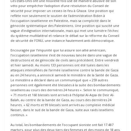
Les États-Unis ont une nouvelle fois usé de manière abusive de son
véto pour empêcher l’adoption d’une résolution du Conseil de
sécurité pour imposer un cessez-le-feu à Ghaza. Une position qui
reflète non seulement le soutien de l’administration Biden à
l’occupation israélienne en Palestine, mais sa complicité dans le
génocide systématique des Palestiniens. Une position qui suscité une
vague d’indignation internationale, mais qui met une lumière l’échec
du système multilatéral et relance le débat sur la réforme du Conseil
de sécurité de l’ONU, une instance hautement anti-démocratique.
Encouragée par l’impunité que lui assure son allié américain,
l’occupation israélienne s’est de nouveau lancée dans une vague de
destructions et de génocide de civils sans précédent. Entre vendredi
et hier samedi. Au moins 133 personnes ont été tuées dans les
attaques intensifiées de l’armée israélienne contre la bande de Gaza
au en 24 heures, a annoncé samedi le ministère de la Santé de Gaza.
Le ministère a déclaré dans un communiqué que « 259 autres
personnes ont également été blessées à la suite des bombardements
israéliens au cours des dernières 24 heures ». Selon le communiqué,
« 71 morts et 160 blessés sont arrivés à l’hôpital Al-Aqsa de Deir Al-
Balah, au centre de la bande de Gaza, au cours des dernières 24
heures. « 62 morts et 99 blessés sont arrivés au complexe médical
Nasser, dans le sud de la bande de Gaza, suite aux raids israéliens
continus. »
Au total, les bombardements de l’occupant sioniste ont fait 17.487
martyrs, pour plus des deux tiers des femmes et des moins de 18 ans.