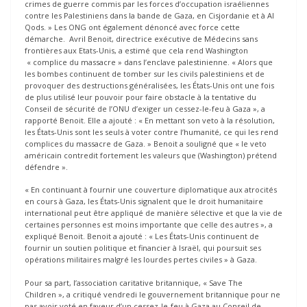
crimes de guerre commis par les forces d’occupation israéliennes
contre les Palestiniens dans la bande de Gaza, en Cisjordanie et à Al
Qods. » Les ONG ont également dénoncé avec force cette
démarche. Avril Benoit, directrice exécutive de Médecins sans
frontières aux Etats-Unis, a estimé que cela rend Washington
« complice du massacre » dans l’enclave palestinienne. « Alors que
les bombes continuent de tomber sur les civils palestiniens et de
provoquer des destructions généralisées, les États-Unis ont une fois
de plus utilisé leur pouvoir pour faire obstacle à la tentative du
Conseil de sécurité de l’ONU d’exiger un cessez-le-feu à Gaza », a
rapporté Benoit. Elle a ajouté : « En mettant son veto à la résolution,
les États-Unis sont les seuls à voter contre l’humanité, ce qui les rend
complices du massacre de Gaza. » Benoit a souligné que « le veto
américain contredit fortement les valeurs que (Washington) prétend
défendre ».
« En continuant à fournir une couverture diplomatique aux atrocités
en cours à Gaza, les États-Unis signalent que le droit humanitaire
international peut être appliqué de manière sélective et que la vie de
certaines personnes est moins importante que celle des autres », a
expliqué Benoit. Benoit a ajouté : « Les États-Unis continuent de
fournir un soutien politique et financier à Israël, qui poursuit ses
opérations militaires malgré les lourdes pertes civiles » à Gaza.
Pour sa part, l’association caritative britannique, « Save The
Children », a critiqué vendredi le gouvernement britannique pour ne
pas avoir voté en faveur d’un cessez-le-feu à Gaza au Conseil de