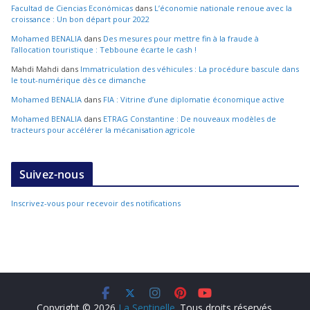
Facultad de Ciencias Económicas
dans
L’économie nationale renoue avec la
croissance : Un bon départ pour 2022
Mohamed BENALIA
dans
Des mesures pour mettre fin à la fraude à
l’allocation touristique : Tebboune écarte le cash !
Mahdi Mahdi
dans
Immatriculation des véhicules : La procédure bascule dans
le tout-numérique dès ce dimanche
Mohamed BENALIA
dans
FIA : Vitrine d’une diplomatie économique active
Mohamed BENALIA
dans
ETRAG Constantine : De nouveaux modèles de
tracteurs pour accélérer la mécanisation agricole
Suivez-nous
Inscrivez-vous pour recevoir des notifications
Copyright © 2026
La Sentinelle
. Tous droits réservés.