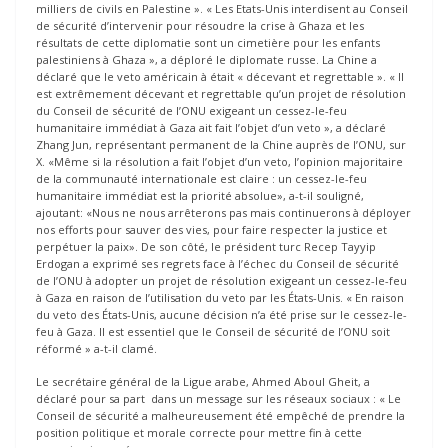
milliers de civils en Palestine ». « Les Etats-Unis interdisent au Conseil
de sécurité d’intervenir pour résoudre la crise à Ghaza et les
résultats de cette diplomatie sont un cimetière pour les enfants
palestiniens à Ghaza », a déploré le diplomate russe. La Chine a
déclaré que le veto américain à était « décevant et regrettable ». « Il
est extrêmement décevant et regrettable qu’un projet de résolution
du Conseil de sécurité de l’ONU exigeant un cessez-le-feu
humanitaire immédiat à Gaza ait fait l’objet d’un veto », a déclaré
Zhang Jun, représentant permanent de la Chine auprès de l’ONU, sur
X. «Même si la résolution a fait l’objet d’un veto, l’opinion majoritaire
de la communauté internationale est claire : un cessez-le-feu
humanitaire immédiat est la priorité absolue», a-t-il souligné,
ajoutant: «Nous ne nous arrêterons pas mais continuerons à déployer
nos efforts pour sauver des vies, pour faire respecter la justice et
perpétuer la paix». De son côté, le président turc Recep Tayyip
Erdogan a exprimé ses regrets face à l’échec du Conseil de sécurité
de l’ONU à adopter un projet de résolution exigeant un cessez-le-feu
à Gaza en raison de l’utilisation du veto par les États-Unis. « En raison
du veto des États-Unis, aucune décision n’a été prise sur le cessez-le-
feu à Gaza. Il est essentiel que le Conseil de sécurité de l’ONU soit
réformé » a-t-il clamé.
Le secrétaire général de la Ligue arabe, Ahmed Aboul Gheit, a
déclaré pour sa part dans un message sur les réseaux sociaux : « Le
Conseil de sécurité a malheureusement été empêché de prendre la
position politique et morale correcte pour mettre fin à cette