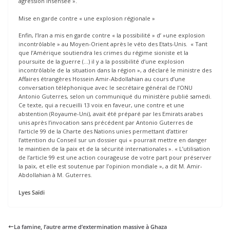
agression insensée ».
Mise en garde contre « une explosion régionale »
Enfin, l’Iran a mis en garde contre « la possibilité » d’ »une explosion
incontrôlable » au Moyen-Orient après le véto des Etats-Unis. « Tant
que l’Amérique soutiendra les crimes du régime sioniste et la
poursuite de la guerre (…) il y a la possibilité d’une explosion
incontrôlable de la situation dans la région », a déclaré le ministre des
Affaires étrangères Hossein Amir-Abdollahian au cours d’une
conversation téléphonique avec le secrétaire général de l’ONU
Antonio Guterres, selon un communiqué du ministère publié samedi.
Ce texte, qui a recueilli 13 voix en faveur, une contre et une
abstention (Royaume-Uni), avait été préparé par les Emirats arabes
unis après l’invocation sans précédent par Antonio Guterres de
l’article 99 de la Charte des Nations unies permettant d’attirer
l’attention du Conseil sur un dossier qui « pourrait mettre en danger
le maintien de la paix et de la sécurité internationales ». « L’utilisation
de l’article 99 est une action courageuse de votre part pour préserver
la paix, et elle est soutenue par l’opinion mondiale », a dit M. Amir-
Abdollahian à M. Guterres.
Lyes Saïdi
La famine, l’autre arme d’extermination massive à Ghaza