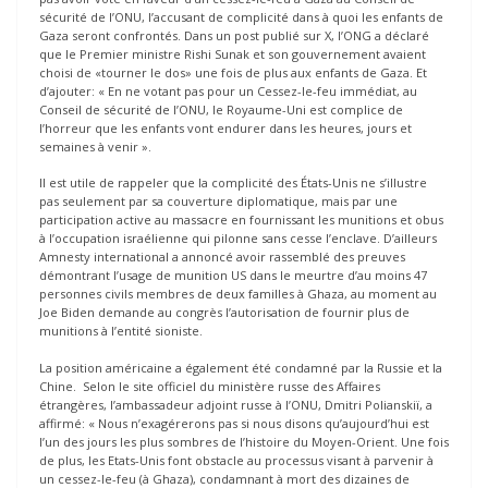
sécurité de l’ONU, l’accusant de complicité dans à quoi les enfants de
Gaza seront confrontés. Dans un post publié sur X, l’ONG a déclaré
que le Premier ministre Rishi Sunak et son gouvernement avaient
choisi de «tourner le dos» une fois de plus aux enfants de Gaza. Et
d’ajouter: « En ne votant pas pour un Cessez-le-feu immédiat, au
Conseil de sécurité de l’ONU, le Royaume-Uni est complice de
l’horreur que les enfants vont endurer dans les heures, jours et
semaines à venir ».
Il est utile de rappeler que la complicité des États-Unis ne s’illustre
pas seulement par sa couverture diplomatique, mais par une
participation active au massacre en fournissant les munitions et obus
à l’occupation israélienne qui pilonne sans cesse l’enclave. D’ailleurs
Amnesty international a annoncé avoir rassemblé des preuves
démontrant l’usage de munition US dans le meurtre d’au moins 47
personnes civils membres de deux familles à Ghaza, au moment au
Joe Biden demande au congrès l’autorisation de fournir plus de
munitions à l’entité sioniste.
La position américaine a également été condamné par la Russie et la
Chine. Selon le site officiel du ministère russe des Affaires
étrangères, l’ambassadeur adjoint russe à l’ONU, Dmitri Polianskiï, a
affirmé: « Nous n’exagérerons pas si nous disons qu’aujourd’hui est
l’un des jours les plus sombres de l’histoire du Moyen-Orient. Une fois
de plus, les Etats-Unis font obstacle au processus visant à parvenir à
un cessez-le-feu (à Ghaza), condamnant à mort des dizaines de