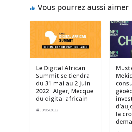
Vous pourrez aussi aimer
Le Digital African
Must
Summit se tiendra
Mekid
du 31 mai au 2 juin
consu
2022 : Alger, Mecque
géoéc
du digital africain
inves
d’auj
30/05/2022
la cr
dema