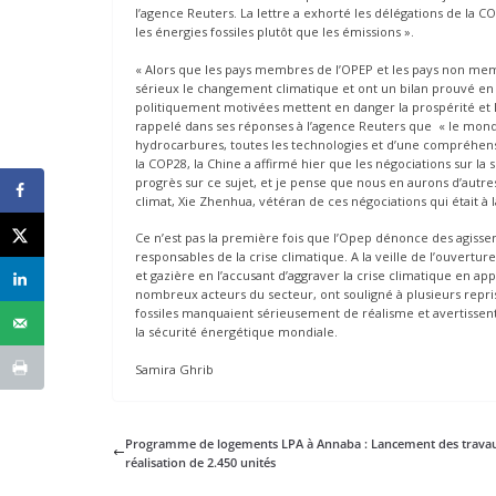
l’agence Reuters. La lettre a exhorté les délégations de la CO
les énergies fossiles plutôt que les émissions ».
« Alors que les pays membres de l’OPEP et les pays non mem
sérieux le changement climatique et ont un bilan prouvé en 
politiquement motivées mettent en danger la prospérité et l’
rappelé dans ses réponses à l’agence Reuters que « le monde
hydrocarbures, toutes les technologies et d’une compréhensio
la COP28, la Chine a affirmé hier que les négociations sur la
progrès sur ce sujet, et je pense que nous en aurons d’autres 
climat, Xie Zhenhua, vétéran de ces négociations qui était à 
Ce n’est pas la première fois que l’Opep dénonce des agissem
responsables de la crise climatique. A la veille de l’ouverture
et gazière en l’accusant d’aggraver la crise climatique en a
nombreux acteurs du secteur, ont souligné à plusieurs repris
fossiles manquaient sérieusement de réalisme et avertissent
la sécurité énergétique mondiale.
Samira Ghrib
Programme de logements LPA à Annaba : Lancement des trava
réalisation de 2.450 unités