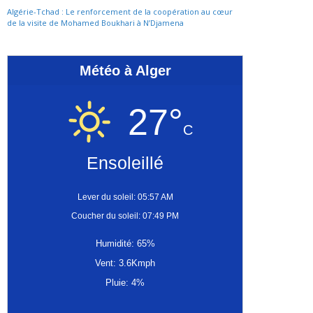
Algérie-Tchad : Le renforcement de la coopération au cœur
de la visite de Mohamed Boukhari à N’Djamena
Météo à Alger
27°
C
Ensoleillé
Lever du soleil: 05:57 AM
Coucher du soleil: 07:49 PM
Humidité: 65%
Vent: 3.6Kmph
Pluie: 4%