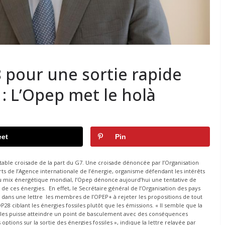
8 pour une sortie rapide
 : L’Opep met le holà
et
Pin
table croisade de la part du G7. Une croisade dénoncée par l’Organisation
ts de l’Agence internationale de l’énergie, organisme défendant les intérêts
 du mix énergétique mondial, l’Opep dénonce aujourd’hui une tentative de
de ces énergies. En effet, le Secrétaire général de l’Organisation des pays
, dans une lettre les membres de l’OPEP+ à rejeter les propositions de tout
8 ciblant les énergies fossiles plutôt que les émissions. « Il semble que la
siles puisse atteindre un point de basculement avec des conséquences
 options sur la sortie des énergies fossiles », indique la lettre relayée par