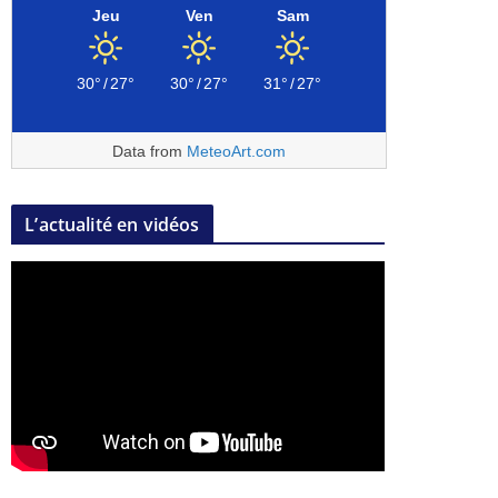
Jeu
Ven
Sam
30°
/
27°
30°
/
27°
31°
/
27°
Data from
MeteoArt.com
L’actualité en vidéos