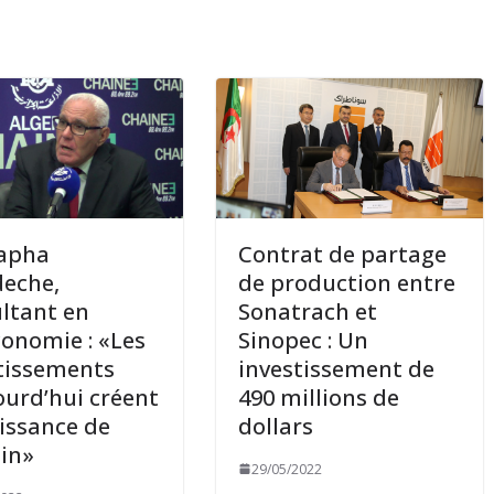
apha
Contrat de partage
eche,
de production entre
ltant en
Sonatrach et
onomie : «Les
Sinopec : Un
tissements
investissement de
ourd’hui créent
490 millions de
oissance de
dollars
in»
29/05/2022