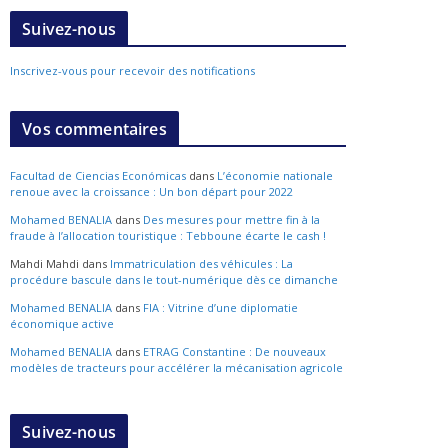
Suivez-nous
Inscrivez-vous pour recevoir des notifications
Vos commentaires
Facultad de Ciencias Económicas
dans
L’économie nationale
renoue avec la croissance : Un bon départ pour 2022
Mohamed BENALIA
dans
Des mesures pour mettre fin à la
fraude à l’allocation touristique : Tebboune écarte le cash !
Mahdi Mahdi
dans
Immatriculation des véhicules : La
procédure bascule dans le tout-numérique dès ce dimanche
Mohamed BENALIA
dans
FIA : Vitrine d’une diplomatie
économique active
Mohamed BENALIA
dans
ETRAG Constantine : De nouveaux
modèles de tracteurs pour accélérer la mécanisation agricole
Suivez-nous