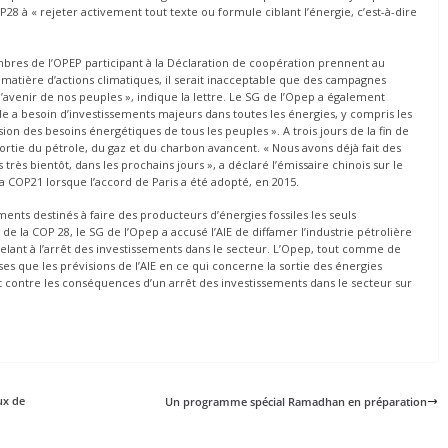
P28 à « rejeter activement tout texte ou formule ciblant l’énergie, c’est-à-dire
bres de l’OPEP participant à la Déclaration de coopération prennent au
matière d’actions climatiques, il serait inacceptable que des campagnes
avenir de nos peuples », indique la lettre. Le SG de l’Opep a également
 a besoin d’investissements majeurs dans toutes les énergies, y compris les
n des besoins énergétiques de tous les peuples ». A trois jours de la fin de
 sortie du pétrole, du gaz et du charbon avancent. « Nous avons déjà fait des
très bientôt, dans les prochains jours », a déclaré l’émissaire chinois sur le
la COP21 lorsque l’accord de Paris a été adopté, en 2015.
ents destinés à faire des producteurs d’énergies fossiles les seuls
 de la COP 28, le SG de l’Opep a accusé l’AIE de diffamer l’industrie pétrolière
ppelant à l’arrêt des investissements dans le secteur. L’Opep, tout comme de
es que les prévisions de l’AIE en ce qui concerne la sortie des énergies
 contre les conséquences d’un arrêt des investissements dans le secteur sur
ux de
Un programme spécial Ramadhan en préparation