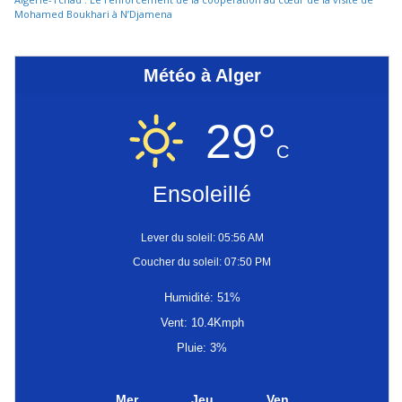
Mohamed Boukhari à N’Djamena
Météo à Alger
29°
C
Ensoleillé
Lever du soleil: 05:56 AM
Coucher du soleil: 07:50 PM
Humidité: 51%
Vent: 10.4Kmph
Pluie: 3%
Mer
Jeu
Ven