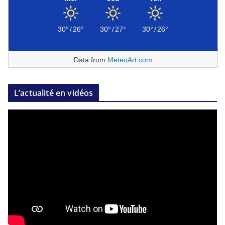
30°
/
26°
30°
/
27°
30°
/
26°
Data from
MeteoArt.com
L’actualité en vidéos