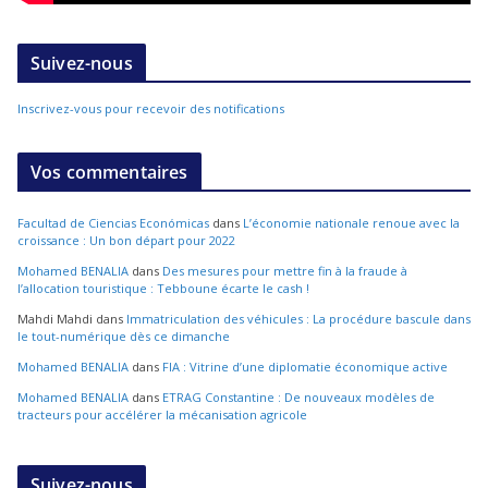
Suivez-nous
Inscrivez-vous pour recevoir des notifications
Vos commentaires
Facultad de Ciencias Económicas
dans
L’économie nationale renoue avec la
croissance : Un bon départ pour 2022
Mohamed BENALIA
dans
Des mesures pour mettre fin à la fraude à
l’allocation touristique : Tebboune écarte le cash !
Mahdi Mahdi
dans
Immatriculation des véhicules : La procédure bascule dans
le tout-numérique dès ce dimanche
Mohamed BENALIA
dans
FIA : Vitrine d’une diplomatie économique active
Mohamed BENALIA
dans
ETRAG Constantine : De nouveaux modèles de
tracteurs pour accélérer la mécanisation agricole
Suivez-nous