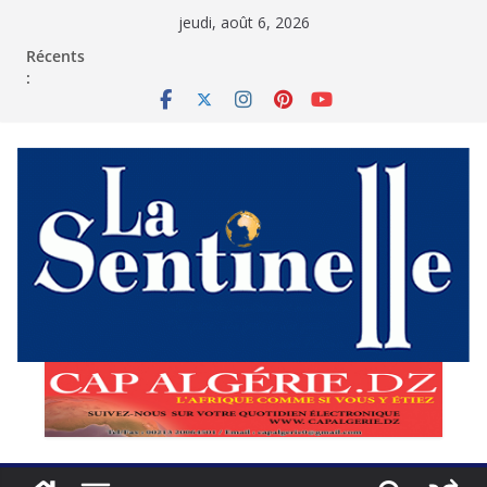
Passer
jeudi, août 6, 2026
au
contenu
Récents
: