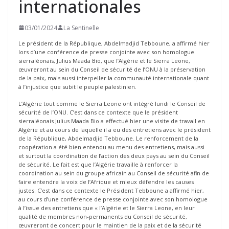
internationales
03/01/2024
La Sentinelle
Le président de la République, Abdelmadjid Tebboune, a affirmé hier
lors d’une conférence de presse conjointe avec son homologue
sierraléonais, Julius Maada Bio, que l’Algérie et le Sierra Leone,
œuvreront au sein du Conseil de sécurité de l’ONU à la préservation
de la paix, mais aussi interpeller la communauté internationale quant
à l’injustice que subit le peuple palestinien.
L’Algérie tout comme le Sierra Leone ont intégré lundi le Conseil de
sécurité de l’ONU. C’est dans ce contexte que le président
sierraléonais Julius Maada Bio a effectué hier une visite de travail en
Algérie et au cours de laquelle il a eu des entretiens avec le président
de la République, Abdelmadjid Tebboune. Le renforcement de la
coopération a été bien entendu au menu des entretiens, mais aussi
et surtout la coordination de l’action des deux pays au sein du Conseil
de sécurité. Le fait est que l’Algérie travaille à renforcer la
coordination au sein du groupe africain au Conseil de sécurité afin de
faire entendre la voix de l’Afrique et mieux défendre les causes
justes. C’est dans ce contexte le Président Tebboune a affirmé hier,
au cours d’une conférence de presse conjointe avec son homologue
à l’issue des entretiens que « l’Algérie et le Sierra Leone, en leur
qualité de membres non-permanents du Conseil de sécurité,
œuvreront de concert pour le maintien de la paix et de la sécurité