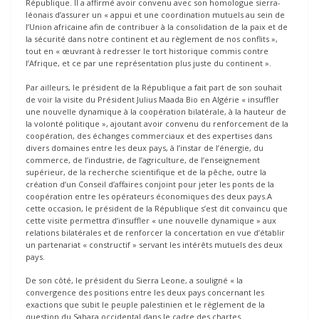
République. Il a affirmé avoir convenu avec son homologue sierra-
léonais d’assurer un « appui et une coordination mutuels au sein de
l’Union africaine afin de contribuer à la consolidation de la paix et de
la sécurité dans notre continent et au règlement de nos conflits »,
tout en « œuvrant à redresser le tort historique commis contre
l’Afrique, et ce par une représentation plus juste du continent ».
Par ailleurs, le président de la République a fait part de son souhait
de voir la visite du Président Julius Maada Bio en Algérie « insuffler
une nouvelle dynamique à la coopération bilatérale, à la hauteur de
la volonté politique », ajoutant avoir convenu du renforcement de la
coopération, des échanges commerciaux et des expertises dans
divers domaines entre les deux pays, à l’instar de l’énergie, du
commerce, de l’industrie, de l’agriculture, de l’enseignement
supérieur, de la recherche scientifique et de la pêche, outre la
création d’un Conseil d’affaires conjoint pour jeter les ponts de la
coopération entre les opérateurs économiques des deux pays.A
cette occasion, le président de la République s’est dit convaincu que
cette visite permettra d’insuffler « une nouvelle dynamique » aux
relations bilatérales et de renforcer la concertation en vue d’établir
un partenariat « constructif » servant les intérêts mutuels des deux
pays.
De son côté, le président du Sierra Leone, a souligné « la
convergence des positions entre les deux pays concernant les
exactions que subit le peuple palestinien et le règlement de la
question du Sahara occidental dans le cadre des chartes