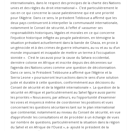
internationales, dans le respect des principes de la charte des Nations
unies et des règles du droit international ». C’est particulièrement le
cas en ce qui concerne la cause palestinienne qui est une priorité
pour l’Algérie. Dans ce sens, le président Tebboue a affirmé que les
deux pays continueront à interpeller la communauté internationale,
notamment le Conseil de sécurité, à l’effet d' »assumer ses
responsabilités historiques, légales et morales en ce qui concerne
l’injustice historique infligée au peuple palestinien, en témoigne la
situation prévalant actuellement dans la bande de Ghaza, en proie à
un génocide et à des crimes de guerre inhumains, au vu et au su d’un
monde impuissant et incapable de mettre un terme à l’occupation
sioniste ». C’est le cas aussi pour la cause du Sahara occidental,
dernière colonie en Afrique et inscrite depuis des décennies sur
l’agenda des Nations unies comme une question de décolonisation.
Dans ce sens, le Président Tebboune a affirmé que l’Algérie et la
Sierra Leone « poursuivront leurs actions dans le sens d’une solution
juste et durable à cette question, conformément aux décisions du
Conseil de sécurité et de la légalité internationale ». La question de la
sécurité en Afrique et particulièrement au Sahel figure aussi parmi
les priorités « Nous avons, par ailleurs, eu l’opportunité d’examiner
les voies et moyens à même de coordonner les positions et vues
concernant les questions sécuritaires tant sur le plan international
que continental, notamment au niveau du Conseil de sécurité, en vue
d’approfondir les consultations et de procéder à un échange de vues
sur nombre de questions, particulièrement la situation dans la région
du Sahel et en Afrique de l’Ouest », a- ajouté le président de la