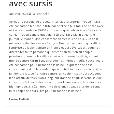
avec sursis
03/01/2024
La Sentinelle
Après une parodie de procès, l’international algérien Youcef Atal a
été condamné hier par le tribunal de Nice à huit mois de prison avec
et à une amende de 45 000 euros, ainsi qu’à publier à ses frais cette
condamnation dans le quotidien régional Nice-Matin et dans le
journal Le Monde. Une condamnation très lourde pour « un délit
mineur », selon les avocats français. Une condamnation qui reflète
l’emprise du lobby sioniste en France et qui s’évertue à traquer et
discréditer toute personne qui affiche son soutien au peuple
palestinien, comme la reflète aussi la campagne de dénigrement
menée contre Karim Benzema pour les mêmes motifs. Youcef Atal a
été condamné pour incitation à la haine. La question se pose
concernant le double standard qui a motivé toute cette affaire. Que
fait donc la justice française contre les « polémistes » qui occupent
les plateaux de télévision à longueur d’année et qui servent, sous le
couvert de la liberté d’expression, leur litanie raciste, leur discours
islamophobe, à la Zemmour. Ne devaient-ils pas, à plus de raisons,
faire l’objet de poursuites pour incitation à la haine ?
Hocine Fadheli