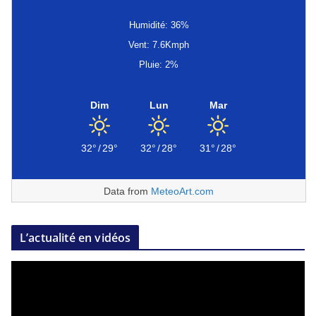
Humidité: 36%
Vent: 7.6Kmph
Pluie: 2%
Dim
Lun
Mar
32°
/
29°
32°
/
28°
31°
/
28°
Data from
MeteoArt.com
L’actualité en vidéos