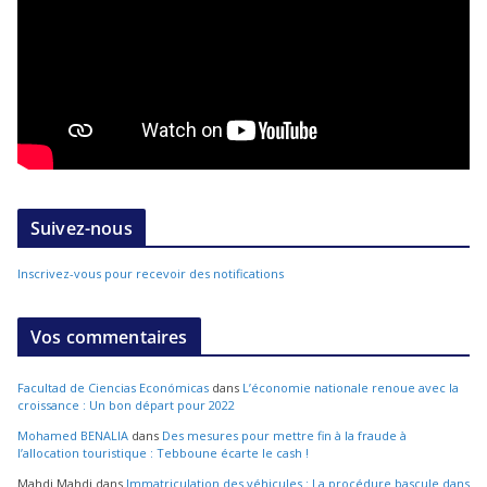
Suivez-nous
Inscrivez-vous pour recevoir des notifications
Vos commentaires
Facultad de Ciencias Económicas
dans
L’économie nationale renoue avec la
croissance : Un bon départ pour 2022
Mohamed BENALIA
dans
Des mesures pour mettre fin à la fraude à
l’allocation touristique : Tebboune écarte le cash !
Mahdi Mahdi
dans
Immatriculation des véhicules : La procédure bascule dans