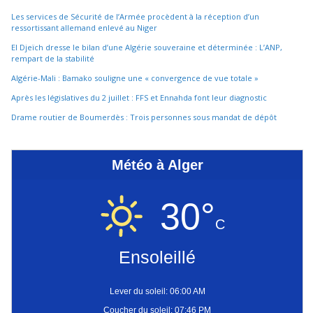
Les services de Sécurité de l’Armée procèdent à la réception d’un
ressortissant allemand enlevé au Niger
El Djeïch dresse le bilan d’une Algérie souveraine et déterminée : L’ANP,
rempart de la stabilité
Algérie-Mali : Bamako souligne une « convergence de vue totale »
Après les législatives du 2 juillet : FFS et Ennahda font leur diagnostic
Drame routier de Boumerdès : Trois personnes sous mandat de dépôt
Météo à Alger
30°
C
Ensoleillé
Lever du soleil: 06:00 AM
Coucher du soleil: 07:46 PM