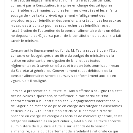
« se veut un engagement moral, humanitaire et social de l’Etat,
consacré par la Constitution, à la prise en charge des catégories
vulnérables et démunies dont les femmes divorcées et les enfants
sous garde ».Le texte prévoit également « l’allègement des
procédures pour bénéficier des pensions, la création des bureaux au
niveau des tribunaux pour les rapprocher des bénéficiaires et
l’accélération de l’obtention de la pension alimentaire dans un délais
ne dépassant les 42 jours à partir de la constitution du dossier », a fait
savoir le ministre.
Concernant le financement du fonds, M. Tabi a rappelé que « l’Etat
consacre un budget spécial au titre du budget du ministère de la
Justice en attendant promulgation de la loi et des textes
réglementaires, à savoir un décret et trois arrêtés soumis au niveau
du Secrétariat général du Gouvernement ». Les débiteurs de la
pension alimentaires seront poursuivis conformément aux lois en
vigueur, a-t-il souligné.
Lors de la présentation du texte, M. Tabi a affirmé a souligné l’objectif
des nouvelles dispositions, soit affirmer le rôle social de l’Etat
conformément à la Constitution et aux engagements internationaux
de l’Algérie en matière de prise en charge des catégories vulnérables
et démunies ». « La Constitution est claire. Il incombe à l’Etat de
prendre en charge les catégories sociales de manière générale, et les
catégories vulnérables en particulier », a-t-il ajouté. Le texte accorde
au ministère de la Justice la tutelle sur le fonds de la pension
alimentaire, au lie du département de la Solidarité nationale ce qui