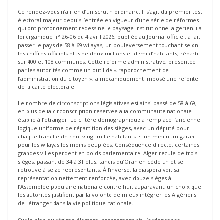
Ce rendez-vous n’a rien d’un scrutin ordinaire. Il s’agit du premier test
électoral majeur depuis l’entrée en vigueur d’une série de réformes
qui ont profondément redessiné le paysage institutionnel algérien. La
loi organique n° 26-06 du 4 avril 2026, publiée au Journal officiel, a fait
passer le pays de 58 à 69 wilayas, un bouleversement touchant selon
les chiffres officiels plus de deux millions et demi d’habitants, réparti
sur 400 et 108 communes. Cette réforme administrative, présentée
par les autorités comme un outil de « rapprochement de
l’administration du citoyen », a mécaniquement imposé une refonte
de la carte électorale.
Le nombre de circonscriptions législatives est ainsi passé de 58 à 69,
en plus de la circonscription réservée à la communauté nationale
établie à l’étranger. Le critère démographique a remplacé l’ancienne
logique uniforme de répartition des sièges, avec un député pour
chaque tranche de cent vingt mille habitants et un minimum garanti
pour les wilayas les moins peuplées. Conséquence directe, certaines
grandes villes perdent en poids parlementaire. Alger recule de trois
sièges, passant de 34 à 31 élus, tandis qu’Oran en cède un et se
retrouve à seize représentants. À l’inverse, la diaspora voit sa
représentation nettement renforcée, avec douze sièges à
l’Assemblée populaire nationale contre huit auparavant, un choix que
les autorités justifient par la volonté de mieux intégrer les Algériens
de l’étranger dans la vie politique nationale.
Sur le plan du régime électoral proprement dit, l’ordonnance