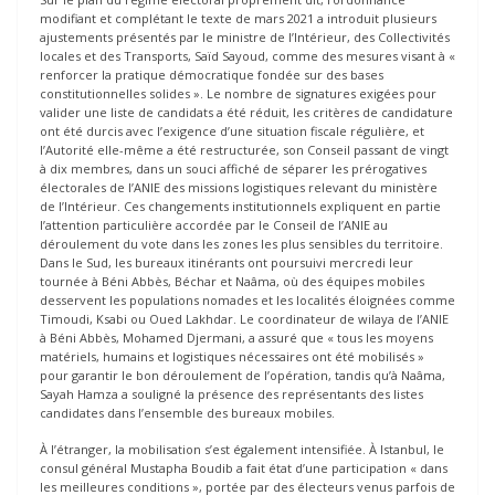
modifiant et complétant le texte de mars 2021 a introduit plusieurs
ajustements présentés par le ministre de l’Intérieur, des Collectivités
locales et des Transports, Saïd Sayoud, comme des mesures visant à «
renforcer la pratique démocratique fondée sur des bases
constitutionnelles solides ». Le nombre de signatures exigées pour
valider une liste de candidats a été réduit, les critères de candidature
ont été durcis avec l’exigence d’une situation fiscale régulière, et
l’Autorité elle-même a été restructurée, son Conseil passant de vingt
à dix membres, dans un souci affiché de séparer les prérogatives
électorales de l’ANIE des missions logistiques relevant du ministère
de l’Intérieur. Ces changements institutionnels expliquent en partie
l’attention particulière accordée par le Conseil de l’ANIE au
déroulement du vote dans les zones les plus sensibles du territoire.
Dans le Sud, les bureaux itinérants ont poursuivi mercredi leur
tournée à Béni Abbès, Béchar et Naâma, où des équipes mobiles
desservent les populations nomades et les localités éloignées comme
Timoudi, Ksabi ou Oued Lakhdar. Le coordinateur de wilaya de l’ANIE
à Béni Abbès, Mohamed Djermani, a assuré que « tous les moyens
matériels, humains et logistiques nécessaires ont été mobilisés »
pour garantir le bon déroulement de l’opération, tandis qu’à Naâma,
Sayah Hamza a souligné la présence des représentants des listes
candidates dans l’ensemble des bureaux mobiles.
À l’étranger, la mobilisation s’est également intensifiée. À Istanbul, le
consul général Mustapha Boudib a fait état d’une participation « dans
les meilleures conditions », portée par des électeurs venus parfois de