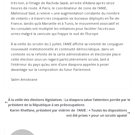
très loin, à l’image de Rachida Saadi, arrivée d’Adana après seize
heures de route. À Paris, le coordinateur de zone de l’ANIE,
Mahmoud Siad, a relevé « une augmentation constante du nombre
de votants » à travers les cinquante-six bureaux déployés en Île-de-
France, tandis qu’à Marseille et à Tunis, le mouvement associatif et
les consulats ont multiplié les initiatives pour faciliter l’accès aux
urnes malgré la canicule qui frappe le sud de l’Europe.
À la veille du scrutin du 2 juillet, l’ANIE affiche sa volonté de conjuguer
nouveauté institutionnelle et continuité démocratique, dans un
contexte où la refonte de la carte administrative et électorale place
cette élection sous un regard particulièrement scruté, tant à
l’intérieur du pays qu’au sein d’une diaspora appelée à peser
davantage sur la composition du futur Parlement.
Salim Amokrane
À la veille des élections législatives : La diaspora salue l’attention portée par le
président de la République à ses préoccupations
Karim Khelfane, président par intérim de l’ANIE : « Toutes les dispositions
ont été prises » pour un scrutin apaisé