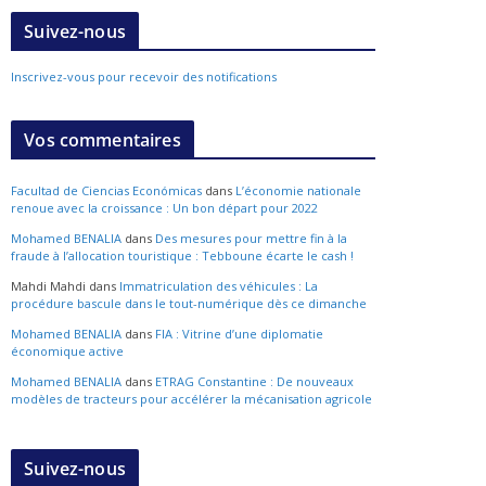
Suivez-nous
Inscrivez-vous pour recevoir des notifications
Vos commentaires
Facultad de Ciencias Económicas
dans
L’économie nationale
renoue avec la croissance : Un bon départ pour 2022
Mohamed BENALIA
dans
Des mesures pour mettre fin à la
fraude à l’allocation touristique : Tebboune écarte le cash !
Mahdi Mahdi
dans
Immatriculation des véhicules : La
procédure bascule dans le tout-numérique dès ce dimanche
Mohamed BENALIA
dans
FIA : Vitrine d’une diplomatie
économique active
Mohamed BENALIA
dans
ETRAG Constantine : De nouveaux
modèles de tracteurs pour accélérer la mécanisation agricole
Suivez-nous