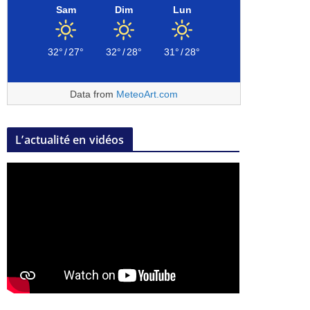
Sam
Dim
Lun
32°
/
27°
32°
/
28°
31°
/
28°
Data from
MeteoArt.com
L’actualité en vidéos