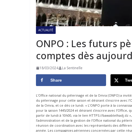
ACTUALITÉ
ONPO : Les futurs pèl
comptes dès aujourd
18/03/2024
La Sentinelle
Share
Twe
L’Office national du pèlerinage et de la Omra (ONPO) a invit
du pèlerinage pour cette saison et désirant s’inscrire avec l’
de la Omra, et ce dès ce lundi. « L’ONPO porte à la connaissa
pour la saison 1445/2024 et désirant s’inscrire avec l’Office, q
partir de lundi à 10h00, via le lien HTTPS://bawabtelhadj.dz
l’administration et de la gestion de l’Office national du pèle
réunion de coordination avec les représentants des différe
année. Les compagnies aériennes concernées par cette réunio