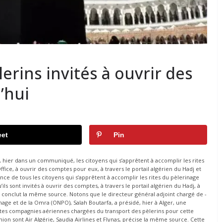
erins invités à ouvrir des
’hui
et
Pin
é, hier dans un communiqué, les citoyens qui s’apprêtent à accomplir les rites
Office, à ouvrir des comptes pour eux, à travers le portail algérien du Hadj et
nce de tous les citoyens qui s’apprêtent à accomplir les rites du pèlerinage
u’ils sont invités à ouvrir des comptes, à travers le portail algérien du Hadj, à
 », conclut la même source. Notons que le directeur général adjoint chargé de -
rinage et de la Omra (ONPO), Salah Boutarfa, a présidé, hier à Alger, une
ntes compagnies aériennes chargées du transport des pèlerins pour cette
n sont Air Algérie, Saudia Airlines et Flynas, précise la même source. Cette