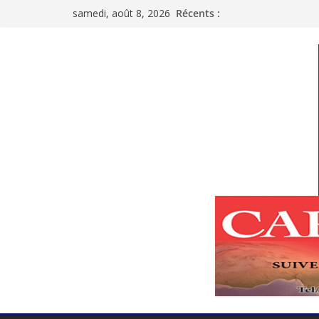
Passer
samedi, août 8, 2026
Récents :
au
contenu