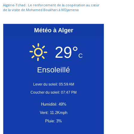
Algérie-Tchad : Le renforcement de la coopération au cœur
de la visite de Mohamed Boukhari à N’Djamena
Météo à Alger
29°
C
Ensoleillé
Lever du soleil: 05:59 AM
Coucher du soleil: 07:47 PM
Humidité: 49%
Vent: 11.2Kmph
Pluie: 3%