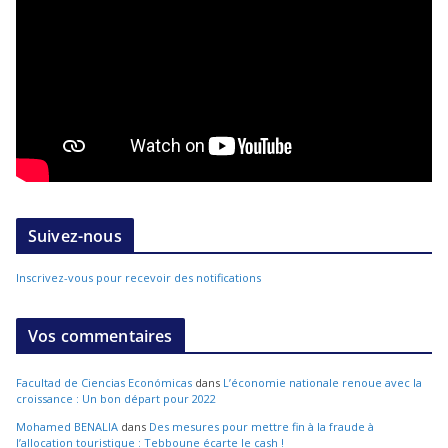
Suivez-nous
Inscrivez-vous pour recevoir des notifications
Vos commentaires
Facultad de Ciencias Económicas
dans
L’économie nationale renoue avec la
croissance : Un bon départ pour 2022
Mohamed BENALIA
dans
Des mesures pour mettre fin à la fraude à
l’allocation touristique : Tebboune écarte le cash !