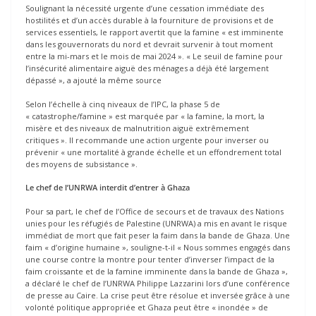
Soulignant la nécessité urgente d’une cessation immédiate des
hostilités et d’un accès durable à la fourniture de provisions et de
services essentiels, le rapport avertit que la famine « est imminente
dans les gouvernorats du nord et devrait survenir à tout moment
entre la mi-mars et le mois de mai 2024 ». « Le seuil de famine pour
l’insécurité alimentaire aiguë des ménages a déjà été largement
dépassé », a ajouté la même source
Selon l’échelle à cinq niveaux de l’IPC, la phase 5 de
« catastrophe/famine » est marquée par « la famine, la mort, la
misère et des niveaux de malnutrition aiguë extrêmement
critiques ». Il recommande une action urgente pour inverser ou
prévenir « une mortalité à grande échelle et un effondrement total
des moyens de subsistance ».
Le chef de l’UNRWA interdit d’entrer à Ghaza
Pour sa part, le chef de l’Office de secours et de travaux des Nations
unies pour les réfugiés de Palestine (UNRWA) a mis en avant le risque
immédiat de mort que fait peser la faim dans la bande de Ghaza. Une
faim « d’origine humaine », souligne-t-il « Nous sommes engagés dans
une course contre la montre pour tenter d’inverser l’impact de la
faim croissante et de la famine imminente dans la bande de Ghaza »,
a déclaré le chef de l’UNRWA Philippe Lazzarini lors d’une conférence
de presse au Caire. La crise peut être résolue et inversée grâce à une
volonté politique appropriée et Ghaza peut être « inondée » de