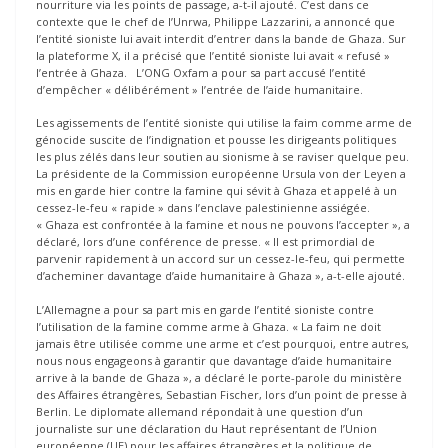
nourriture via les points de passage, a-t-il ajouté. C’est dans ce
contexte que le chef de l’Unrwa, Philippe Lazzarini, a annoncé que
l’entité sioniste lui avait interdit d’entrer dans la bande de Ghaza. Sur
la plateforme X, il a précisé que l’entité sioniste lui avait « refusé »
l’entrée à Ghaza. L’ONG Oxfam a pour sa part accusé l’entité
d’empêcher « délibérément » l’entrée de l’aide humanitaire.
Les agissements de l’entité sioniste qui utilise la faim comme arme de
génocide suscite de l’indignation et pousse les dirigeants politiques
les plus zélés dans leur soutien au sionisme à se raviser quelque peu.
La présidente de la Commission européenne Ursula von der Leyen a
mis en garde hier contre la famine qui sévit à Ghaza et appelé à un
cessez-le-feu « rapide » dans l’enclave palestinienne assiégée.
« Ghaza est confrontée à la famine et nous ne pouvons l’accepter », a
déclaré, lors d’une conférence de presse. « Il est primordial de
parvenir rapidement à un accord sur un cessez-le-feu, qui permette
d’acheminer davantage d’aide humanitaire à Ghaza », a-t-elle ajouté.
L’Allemagne a pour sa part mis en garde l’entité sioniste contre
l’utilisation de la famine comme arme à Ghaza. « La faim ne doit
jamais être utilisée comme une arme et c’est pourquoi, entre autres,
nous nous engageons à garantir que davantage d’aide humanitaire
arrive à la bande de Ghaza », a déclaré le porte-parole du ministère
des Affaires étrangères, Sebastian Fischer, lors d’un point de presse à
Berlin. Le diplomate allemand répondait à une question d’un
journaliste sur une déclaration du Haut représentant de l’Union
européenne (UE) pour les affaires étrangères et la politique de