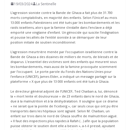
19/03/2024
La Sentinelle
L’agression sioniste contre la Bande de Ghaza a fait plus de 31.700
morts comptabilisés, en majorité des enfants. Selon l’Unicef au mois
13.000 enfants Palestiniens ont été tués par les bombardements et les
raids israéliens, alors que la famine s’installe dans l’enclave a déjà
emporté une vingtaine d’enfant. Un génocide qui suscite l’indignation
et pousse les alliés de l’entité sioniste à se démarquer de leur
position initiale de soutien inconditionnel.
L’agression meurtrière menée par l’occupation israélienne contre la
Bande de Ghaza a des dizaines de milliers de morts, de blessés et de
disparus. L’essentiel des victimes sont des enfants qui meurent sous
les bombardements, mais aussi de la famine provoquée sciemment
par l’occupant. Le porte-parole du Fonds des Nations Unies pour
l’enfance (UNICEF), James Elder, a indiqué un message partagé sur la
plateforme « X que plus de 13 000 enfants ont été tués à Ghaza.
Le directeur général adjoint de l’UNICEF, Ted Chaiban a, lui, dénoncé
la « mort lente et douloureuse » de 23 enfants dans le nord de Ghaza,
due à la malnutrition et à la déshydratation. Il souligne que ce drame
« ne serait que la pointe de l’iceberg », car seuls ceux qui ont pu être
transportés dans les hôpitaux sont signalé. Selon M. Chaiban, un
enfant sur trois dans le nord de Ghaza souffre de malnutrition aiguë.
« Il faut des inspections plus rapides à Rafah (…) afin que la population
puisse obtenir le soutien dont elle a besoin », a-t-il pressé, ajoutant