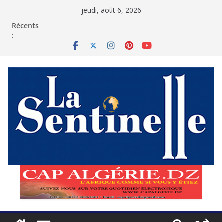
Passer
jeudi, août 6, 2026
au
contenu
Récents
: