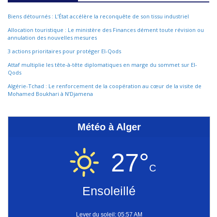
Biens détournés : L’État accélère la reconquête de son tissu industriel
Allocation touristique : Le ministère des Finances dément toute révision ou
annulation des nouvelles mesures
3 actions prioritaires pour protéger El-Qods
Attaf multiplie les tête-à-tête diplomatiques en marge du sommet sur El-
Qods
Algérie-Tchad : Le renforcement de la coopération au cœur de la visite de
Mohamed Boukhari à N’Djamena
Météo à Alger
27°
C
Ensoleillé
Lever du soleil: 05:57 AM