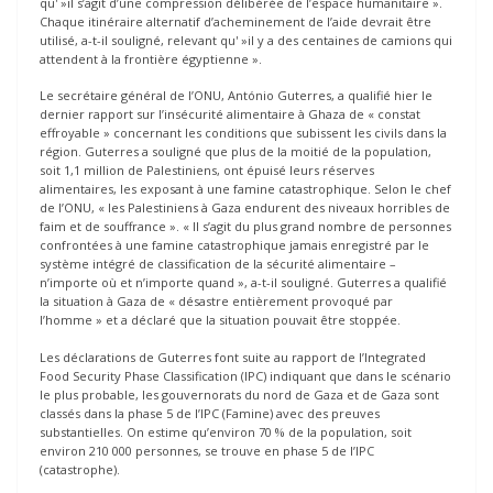
qu' »il s’agit d’une compression délibérée de l’espace humanitaire ».
Chaque itinéraire alternatif d’acheminement de l’aide devrait être
utilisé, a-t-il souligné, relevant qu' »il y a des centaines de camions qui
attendent à la frontière égyptienne ».
Le secrétaire général de l’ONU, António Guterres, a qualifié hier le
dernier rapport sur l’insécurité alimentaire à Ghaza de « constat
effroyable » concernant les conditions que subissent les civils dans la
région. Guterres a souligné que plus de la moitié de la population,
soit 1,1 million de Palestiniens, ont épuisé leurs réserves
alimentaires, les exposant à une famine catastrophique. Selon le chef
de l’ONU, « les Palestiniens à Gaza endurent des niveaux horribles de
faim et de souffrance ». « Il s’agit du plus grand nombre de personnes
confrontées à une famine catastrophique jamais enregistré par le
système intégré de classification de la sécurité alimentaire –
n’importe où et n’importe quand », a-t-il souligné. Guterres a qualifié
la situation à Gaza de « désastre entièrement provoqué par
l’homme » et a déclaré que la situation pouvait être stoppée.
Les déclarations de Guterres font suite au rapport de l’Integrated
Food Security Phase Classification (IPC) indiquant que dans le scénario
le plus probable, les gouvernorats du nord de Gaza et de Gaza sont
classés dans la phase 5 de l’IPC (Famine) avec des preuves
substantielles. On estime qu’environ 70 % de la population, soit
environ 210 000 personnes, se trouve en phase 5 de l’IPC
(catastrophe).