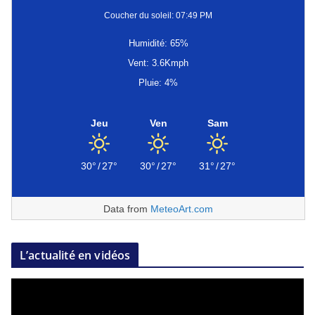
Coucher du soleil: 07:49 PM
Humidité: 65%
Vent: 3.6Kmph
Pluie: 4%
Jeu
Ven
Sam
30°
/
27°
30°
/
27°
31°
/
27°
Data from
MeteoArt.com
L’actualité en vidéos