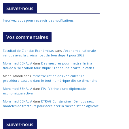
Suivez-nous
Inscrivez-vous pour recevoir des notifications
Vos commentaires
Facultad de Ciencias Económicas
dans
L’économie nationale
renoue avec la croissance : Un bon départ pour 2022
Mohamed BENALIA
dans
Des mesures pour mettre fin à la
fraude à l’allocation touristique : Tebboune écarte le cash !
Mahdi Mahdi
dans
Immatriculation des véhicules : La
procédure bascule dans le tout-numérique dès ce dimanche
Mohamed BENALIA
dans
FIA : Vitrine d’une diplomatie
économique active
Mohamed BENALIA
dans
ETRAG Constantine : De nouveaux
modèles de tracteurs pour accélérer la mécanisation agricole
Suivez-nous