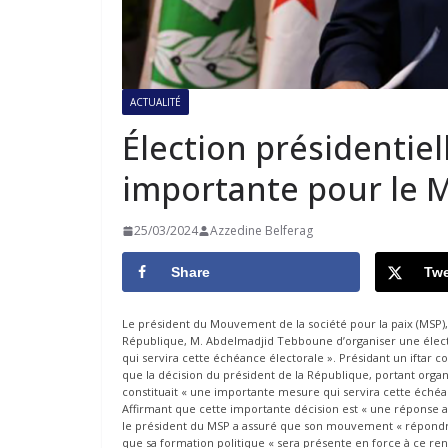
ACTUALITÉ
Élection présidentiel
importante pour le 
25/03/2024
Azzedine Belferag
Share
Twe
Le président du Mouvement de la société pour la paix (MSP), Ab
République, M. Abdelmadjid Tebboune d’organiser une élect
qui servira cette échéance électorale ». Présidant un iftar col
que la décision du président de la République, portant organ
constituait « une importante mesure qui servira cette éch
Affirmant que cette importante décision est « une réponse au
le président du MSP a assuré que son mouvement « répondra
que sa formation politique « sera présente en force à ce ren