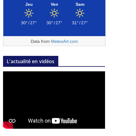
Jeu
Ven
Sam
30°
/
27°
30°
/
27°
31°
/
27°
Data from
MeteoArt.com
L’actualité en vidéos