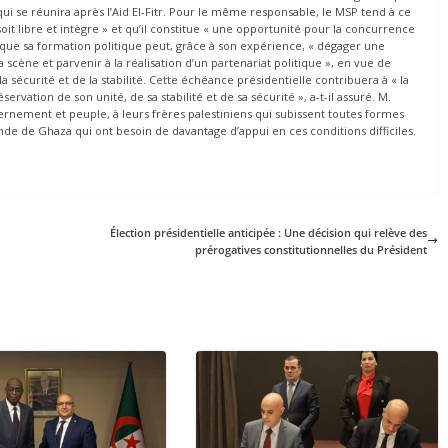
 qui se réunira après l’Aid El-Fitr. Pour le même responsable, le MSP tend à ce
it libre et intègre » et qu’il constitue « une opportunité pour la concurrence
 que sa formation politique peut, grâce à son expérience, « dégager une
a scène et parvenir à la réalisation d’un partenariat politique », en vue de
 la sécurité et de la stabilité. Cette échéance présidentielle contribuera à « la
ervation de son unité, de sa stabilité et de sa sécurité », a-t-il assuré. M.
uvernement et peuple, à leurs frères palestiniens qui subissent toutes formes
nde de Ghaza qui ont besoin de davantage d’appui en ces conditions difficiles.
Élection présidentielle anticipée : Une décision qui relève des
prérogatives constitutionnelles du Président