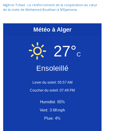
Algérie-Tchad : Le renforcement de la coopération au cœur
de la visite de Mohamed Boukhari à N’Djamena
Météo à Alger
27°
C
Ensoleillé
Lever du soleil: 05:57 AM
Coucher du soleil: 07:49 PM
Humidité: 65%
Vent: 3.6Kmph
Pluie: 4%