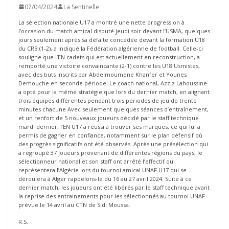
07/04/2024
La Sentinelle
La sélection nationale U17 a montré une nette progression à
l’occasion du match amical disputé jeudi soir devant l’USMA, quelques
jours seulement après sa défaite concédée devant la formation U18
du CRB (1-2), a indiqué la Fédération algérienne de football. Celle-ci
souligne que l’EN cadets qui est actuellement en reconstruction, a
remporté une victoire convaincante (2-1) contre les U18 Usmistes,
avec des buts inscrits par Abdelmoumene Khanfer et Younes
Demouche en seconde période. Le coach national, Azziz Lahoussine
a opté pour la même stratégie que lors du dernier match, en alignant
trois équipes différentes pendant trois périodes de jeu de trente
minutes chacune Avec seulement quelques séances d’entraînement,
et un renfort de 5 nouveaux joueurs décidé par le staff technique
mardi dernier, l’EN U17 a réussi à trouver ses marques, ce qui lui a
permis de gagner en confiance, notamment sur le plan défensif où
des progrès significatifs ont été observés. Après une présélection qui
a regroupé 37 joueurs provenant de différentes régions du pays, le
sélectionneur national et son staff ont arrêté l’effectif qui
représentera l’Algérie lors du tournoi amical UNAF U17 qui se
déroulera à Alger rappelons-le du 16 au 27 avril 2024. Suite à ce
dernier match, les joueurs ont été libérés par le staff technique avant
la reprise des entrainements pour les sélectionnés au tournoi UNAF
prévue le 14 avril au CTN de Sidi Moussa.
R.S.