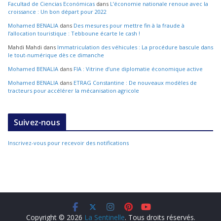
Facultad de Ciencias Económicas
dans
L’économie nationale renoue avec la
croissance : Un bon départ pour 2022
Mohamed BENALIA
dans
Des mesures pour mettre fin à la fraude à
l’allocation touristique : Tebboune écarte le cash !
Mahdi Mahdi
dans
Immatriculation des véhicules : La procédure bascule dans
le tout-numérique dès ce dimanche
Mohamed BENALIA
dans
FIA : Vitrine d’une diplomatie économique active
Mohamed BENALIA
dans
ETRAG Constantine : De nouveaux modèles de
tracteurs pour accélérer la mécanisation agricole
Suivez-nous
Inscrivez-vous pour recevoir des notifications
Copyright © 2026
La Sentinelle
. Tous droits réservés.