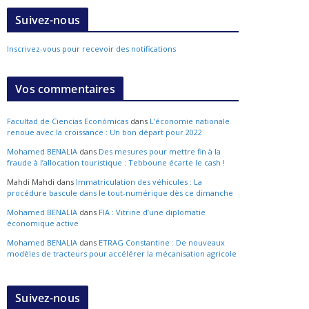
Suivez-nous
Inscrivez-vous pour recevoir des notifications
Vos commentaires
Facultad de Ciencias Económicas
dans
L’économie nationale
renoue avec la croissance : Un bon départ pour 2022
Mohamed BENALIA
dans
Des mesures pour mettre fin à la
fraude à l’allocation touristique : Tebboune écarte le cash !
Mahdi Mahdi
dans
Immatriculation des véhicules : La
procédure bascule dans le tout-numérique dès ce dimanche
Mohamed BENALIA
dans
FIA : Vitrine d’une diplomatie
économique active
Mohamed BENALIA
dans
ETRAG Constantine : De nouveaux
modèles de tracteurs pour accélérer la mécanisation agricole
Suivez-nous