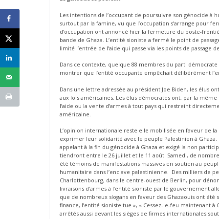
Les intentions de l’occupant de poursuivre son génocide à h
surtout par la famine, vu que l’occupation s’arrange pour fer
d’occupation ont annoncé hier la fermeture du poste-frontiè
bande de Ghaza. L’entité sioniste a fermé le point de passag
limité l’entrée de l’aide qui passe via les points de passag
Dans ce contexte, quelque 88 membres du parti démocrate au
montrer que l’entité occupante empêchait délibérément l’ent
Dans une lettre adressée au président Joe Biden, les élus on
aux lois américaines. Les élus démocrates ont, par la même o
l’aide ou la vente d’armes à tout pays qui restreint directem
américaine.
L’opinion internationale reste elle mobilisée en faveur de la
exprimer leur solidarité avec le peuple Palestinien à Ghaza.
appelant à la fin du génocide à Ghaza et exigé la non partici
tiendront entre le 26 juillet et le 11 août. Samedi, de nombre
été témoins de manifestations massives en soutien au peuple 
humanitaire dans l’enclave palestinienne. Des milliers de p
Charlottenbourg, dans le centre-ouest de Berlin, pour dénon
livraisons d’armes à l’entité sioniste par le gouvernement 
que de nombreux slogans en faveur des Ghazaouis ont été scan
finance, I’entité sioniste tue », « Cessez-le-feu maintenant à
arrêtés aussi devant les sièges de firmes internationales sou