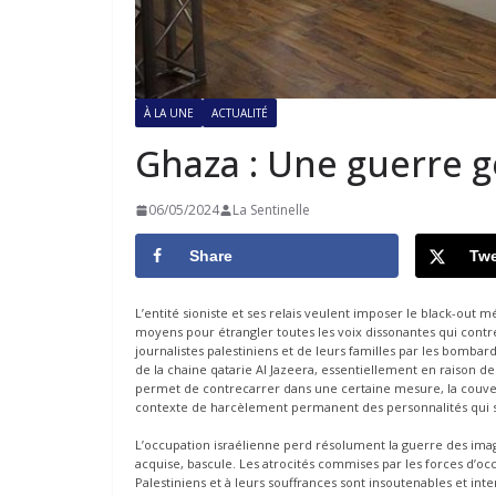
À LA UNE
ACTUALITÉ
Ghaza : Une guerre g
06/05/2024
La Sentinelle
Share
Twe
L’entité sioniste et ses relais veulent imposer le black-out 
moyens pour étrangler toutes les voix dissonantes qui contr
journalistes palestiniens et de leurs familles par les bombarde
de la chaine qatarie Al Jazeera, essentiellement en raison d
permet de contrecarrer dans une certaine mesure, la couv
contexte de harcèlement permanent des personnalités qui s
L’occupation israélienne perd résolument la guerre des imag
acquise, bascule. Les atrocités commises par les forces d’occu
Palestiniens et à leurs souffrances sont insoutenables et int