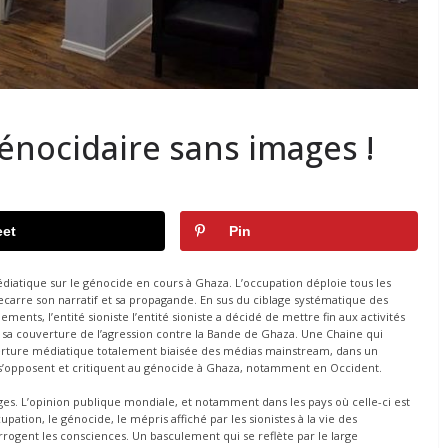
énocidaire sans images !
et
Pin
médiatique sur le génocide en cours à Ghaza. L’occupation déploie tous les
ecarre son narratif et sa propagande. En sus du ciblage systématique des
ments, l’entité sioniste l’entité sioniste a décidé de mettre fin aux activités
e sa couverture de l’agression contre la Bande de Ghaza. Une Chaine qui
erture médiatique totalement biaisée des médias mainstream, dans un
’opposent et critiquent au génocide à Ghaza, notamment en Occident.
es. L’opinion publique mondiale, et notamment dans les pays où celle-ci est
pation, le génocide, le mépris affiché par les sionistes à la vie des
errogent les consciences. Un basculement qui se reflète par le large