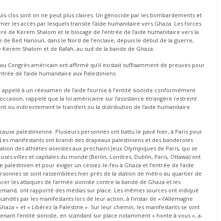
uis-clos sont on ne peut plus claires. Un génocide par les bombardements et
mer les accès par lesquels transite l’aide humanitaire vers Ghaza. Les forces
re de Kerem Shalom et le blocage de l’entrée de l’aide humanitaire vers la
e de Beit Hanoun, dans le Nord de l’enclave, depuis le début de la guerre,
e de Kerem Shalom et de Rafah, au sud de la bande de Ghaza.
 Congrès américain ont affirmé qu’il existait suffisamment de preuves pour
rée de l’aide humanitaire aux Palestiniens.
t appelé à un réexamen de l’aide fournie à l’entité sioniste conformément
ccasion, rappelé que la loi américaine sur l’assistance étrangère restreint
ent ou indirectement le transfert ou la distribution de l’aide humanitaire
 cause palestinienne. Plusieurs personnes ont battu le pavé hier, à Paris pour
 Les manifestants ont brandi des drapeaux palestiniens et des banderoles
pation des athlètes sionistes aux prochains Jeux Olympiques de Paris, qui se
uses villes et capitales du monde (Berlin, Londres, Dublin, Paris, Ottawa) ont
palestinien et pour exiger un cessez-le-feu à Ghaza et l’entrée de l’aide
ersonnes se sont rassemblées hier près de la station de métro au quartier de
cer les attaques de l’armée sioniste contre la bande de Ghaza et les
allemand, ont rapporté des médias sur place. Les mêmes sources ont indiqué
dés par les manifestants lors de leur action, à l’instar de « l’Allemagne
 Ghaza » et « Libérez la Palestine ». Sur leur chemin, les manifestants se sont
tenant l’entité sioniste, en scandant sur place notamment « honte à vous », a-