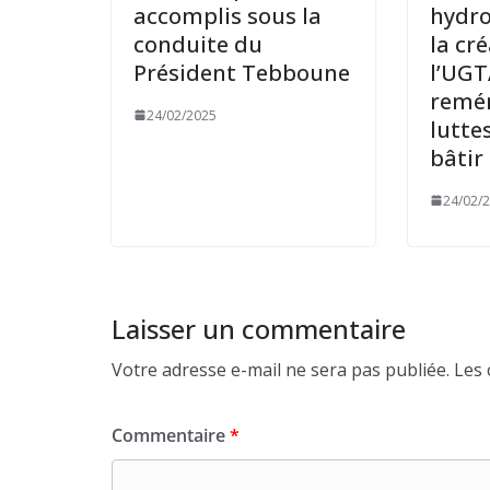
accomplis sous la
hydro
conduite du
la cr
Président Tebboune
l’UGT
remé
24/02/2025
lutte
bâtir 
24/02/
Laisser un commentaire
Votre adresse e-mail ne sera pas publiée.
Les 
Commentaire
*