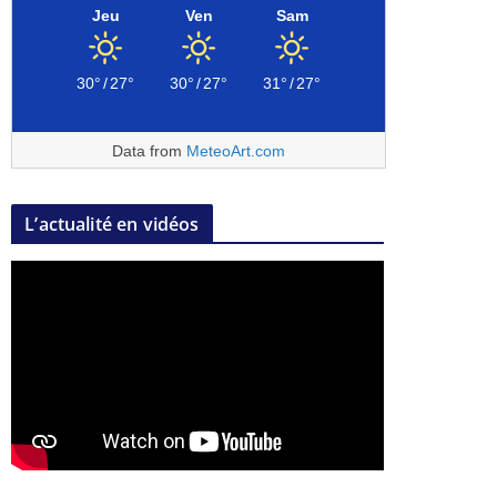
Jeu
Ven
Sam
30°
/
27°
30°
/
27°
31°
/
27°
Data from
MeteoArt.com
L’actualité en vidéos