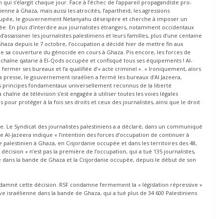
qui s’élargit chaque jour. Face à l’échec de l’appareil propagandiste pro-
nne à Ghaza, mais aussi les atrocités, l’apartheid, les agressions
ccupée, le gouvernement Netanyahu désespère et cherche à imposer un
ée. En plus d’interdire aux journalistes étrangers, notamment occidentaux
assassiner les journalistes palestiniens et leurs familles, plus d’une centaine
Ghaza depuis le 7 octobre, l’occupation a décidé hier de mettre fin aux
n de sa couverture du génocide en cours à Ghaza. Pis encore, les forces de
 chaîne qatarie à El-Qods occupée et confisqué tous ses équipements ! Al-
ermer ses bureaux et l’a qualifiée d’« acte criminel ». « Ironiquement, alors
a presse, le gouvernement israélien a fermé les bureaux d’Al Jazeera,
s principes fondamentaux universellement reconnus de la liberté
La chaîne de télévision s’est engagée à utiliser toutes les voies légales
s pour protéger à la fois ses droits et ceux des journalistes, ainsi que le droit
ée. Le Syndicat des journalistes palestiniens a a déclaré, dans un communiqué
e Al-Jazeera indique « l’intention des forces d’occupation de continuer à
alestinien à Ghaza, en Cisjordanie occupée et dans les territoires des 48,
décision « n’est pas la première de l’occupation, qui a tué 135 journalistes,
e dans la bande de Ghaza et la Cisjordanie occupée, depuis le début de son
damné cette décision. RSF condamne fermement la « législation répressive »
ve israélienne dans la bande de Ghaza, qui a tué plus de 34 600 Palestiniens