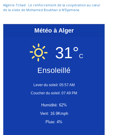
Algérie-Tchad : Le renforcement de la coopération au cœur
de la visite de Mohamed Boukhari à N’Djamena
Météo à Alger
31°
C
Ensoleillé
Lever du soleil: 05:57 AM
Coucher du soleil: 07:49 PM
Humidité: 62%
Vent: 16.9Kmph
Pluie: 4%