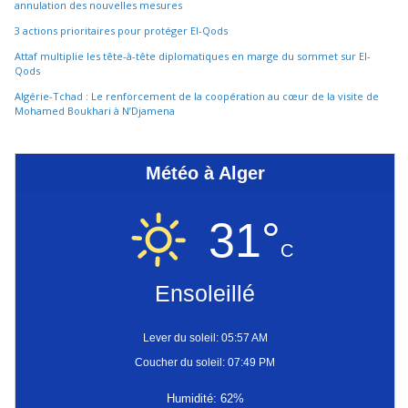
annulation des nouvelles mesures
3 actions prioritaires pour protéger El-Qods
Attaf multiplie les tête-à-tête diplomatiques en marge du sommet sur El-
Qods
Algérie-Tchad : Le renforcement de la coopération au cœur de la visite de
Mohamed Boukhari à N’Djamena
Météo à Alger
31°
C
Ensoleillé
Lever du soleil: 05:57 AM
Coucher du soleil: 07:49 PM
Humidité: 62%