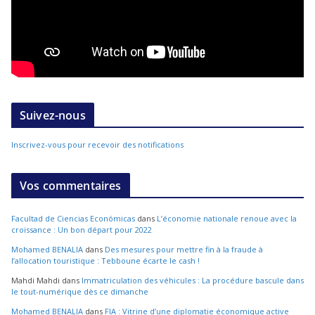
Suivez-nous
Inscrivez-vous pour recevoir des notifications
Vos commentaires
Facultad de Ciencias Económicas
dans
L’économie nationale renoue avec la
croissance : Un bon départ pour 2022
Mohamed BENALIA
dans
Des mesures pour mettre fin à la fraude à
l’allocation touristique : Tebboune écarte le cash !
Mahdi Mahdi
dans
Immatriculation des véhicules : La procédure bascule dans
le tout-numérique dès ce dimanche
Mohamed BENALIA
dans
FIA : Vitrine d’une diplomatie économique active