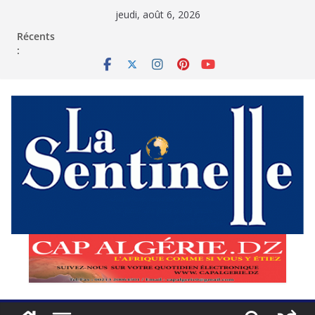
Passer
jeudi, août 6, 2026
au
contenu
Récents
: