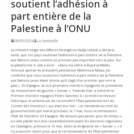
soutient l’adhésion à
part entière de la
Palestine à l’ONU
08/05/2024
La Sentinelle
La ministre belge des Affaires étrangères Hadja Lahbib a déclaré,
lundi, que son pays soutenait l’adhésion à part entière de la Palestine
aux Nations unies comme un premier pas important vers la paix. Sur
la plateforme X, elle a écrit : »Dans ma lettre à Riyad al-Maliki,
l’envoyé spécial du président palestinien Mahmoud Abbas, j’ai
confirmé que nous soutenons l’adhésion à part entière de la Palestine
aux Nations unies étant donné qu’il s’agit d’un premier pas vers la
paix ». En Espagne, la vice-première ministre espagnole et présidente
du mouvement de gauche « Sumar », Yolanda Diaz, a exhorté le
Premier ministre espagnol Pedro Sanchez à « prendre la mesure
historique et ambitieuse de reconnaître l’Etat palestinien lors du
Conseil des ministres » qui était évu hier. « Je demande au chef du
gouvernement que mardi prochain, le 7 mai, nous reconnaissions
l’Etat de Palestine en Espagne. Ne laissons pas passer plus de temps »,
a-t-elle plaidé lors d’un rassemblement avant les élections régionales
en Catalogne, prévues le 12 mai. Selon la dirigeante de « Sumar », « il
n’y a aucune raison pour que la reconnaissance de l’Etat palestinien