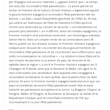
par l’Espagne soit encore retardée », jugeant même que « le temps
est venu (de reconnaître l’Etat palestinien) ». Le porte-parole de
Sumar et ministre de la Culture, Ernest Urtasun, a également appelé
le gouvernement espagnol à reconnaître l’Etat palestinien afin de
donner « un élan » avant l’Assemblée générale de l’ONU du 10 mai,
qui votera sur l’admission de l’Etat de Palestine à l’ONU après le
récent veto américain au Conseil de sécurité. « Les Palestiniens ne
peuvent plus attendre », a-t-il affirmé. Selon les médias espagnoles, le
Premier ministre s’est entretenu lundi avec son homologue irlandais,
Simon Harris. Dans un compte rendu de sa conversation avec M.
Harris, publié sur les réseaux sociaux, le Premier ministre espagnol a
indiqué avoir discuté de « la volonté des deux gouvernements de
reconnaître l’Etat palestinien et de coordonner leurs efforts pour que
cette reconnaissance se concrétise ». « La solution à deux Etats est le
seul moyen de parvenir à un avenir de paix, de sécurité et de
stabilité dans la région », a écrit le Premier ministre espagnol sur X.
L’Espagne et l’Irlande, ainsi que la Slovénie et Malte, ont signé le 22
mars à Bruxelles une déclaration dans laquelle elles s’engagent à
reconnaître la Palestine en tant qu’Etat, sans toutefois fixer de date
précise. En avril, le Premier ministre espagnol avait annoncé que son
pays reconnaîtrait sûrement l’Etat palestinien avant l’été et avait
exhorté ses partenaires européens à le suivre. La Bulgarie, Chypre, la
Hongrie, Malte, la Pologne, la Roumanie, la Slovaquie, la Suède et la
République tchèque sont les neuf Etats membres de l’UE qui
reconnaissent à ce jour l’Etat palestinien.