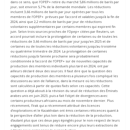
dans ce sens, que l’OPEP+ retire du marché 5,86 millions de barils par
jour, soit environ 5,7 % de la demande mondiale. Les réductions
incluent 3,66 millions de barils par jour opérées par tous les
membres de l’OPEP+ prévues par l’accord et valables jusqu’à la fin de
2024, ainsi que 2,2 millions de barils par jour de réductions
volontaires supplémentaires par certains membres qui expirent fin
juin. Selon trois sources proches de l’Opep+ citées par Reuters, un
accord pourrait inclure la prolongation de certaines ou de toutes les
réductions de 3,66 millions de barils par jour jusqu’en 2025 et de
certaines ou de toutes les réductions volontaires jusqu’au troisième
ou quatrième trimestre de 2024. La prolongation de certaines
réductions jusqu’à l’année prochaine sera probablement
conditionnée à l’accord de l’OPEP+ sur de nouvelles capacités de
production des membres individuels plus tard en 2024, ont par
ailleurs déclaré deux des sources. Il faut dire que la question des
capacités de production des membres a plusieurs fois compliqué les
discussions au sein de l’alliance, dans la mesure où les réductions
sont calculées à partir de quotas fixés selon ces capacités. Cette
question a déjà abouti à la révision du seuil de réduction des Émirats
arabes unis en juin 2023, puis a fait l’objet de divergences avec
certains producteurs africains au mois de novembre dernier. Plus
récemment, l’Irak qui a récemment attribué des licences
d’explorations et le Kazakhstan ont émis certaines réticences quant à
la perspective d’aller plus loin dans la réduction de la production,
d’autant plus que ces deux pays épinglés pour le non-respect de leurs
engagements sont tenus de réduire encore plus leurs extractions de