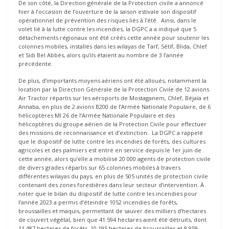
De son côté, la Direction générale de la Protection civile a annoncé
hier à l’occasion de l’ouverture de la saison estivale son dispositif
opérationnel de prévention des risques liés à l’été. Ainsi, dans le
volet lié à la lutte contre les incendies, la DGPC a a indiqué que 5
détachements régionaux ont été créés cette année pour soutenir les
colonnes mobiles, installés dans les wilayas de Tarf, Sétif, Blida, Chlef
et Sidi Bel Abbès, alors qu’ils étaient au nombre de 3 l’année
précédente.
De plus, d’importants moyens aériens ont été alloués, notamment la
location par la Direction Générale de la Protection Civile de 12 avions
Air Tractor répartis sur les aéroports de Mostaganem, Chlef, Béjaïa et
Annaba, en plus de 2 avions B200 de l’Armée Nationale Populaire, de 6
hélicoptères MI 26 de l’Armée Nationale Populaire et des
hélicoptères du groupe aérien de la Protection Civile pour effectuer
des missions de reconnaissance et d’extinction. La DGPC a rappelé
que le dispositif de lutte contre les incendies de forêts, des cultures
agricoles et des palmiers est entré en service depuis le 1er juin de
cette année, alors qu’elle a mobilisé 20 000 agents de protection civile
de divers grades répartis sur 65 colonnes mobiles à travers
différentes wilayas du pays, en plus de 505 unités de protection civile
contenant des zones forestières dans leur secteur d’intervention. À
noter que le bilan du dispositif de lutte contre les incendies pour
l’année 2023 a permis d’éteindre 1052 incendies de forêts,
broussailles et maquis, permettant de sauver des milliers d’hectares
de couvert végétal, bien que 41 594 hectares aient été détruits, dont
11 487 hectares de forêts, 10 195 hectares de broussailles et 8 959