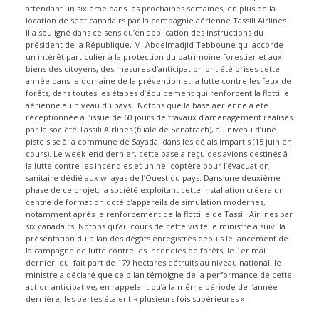
attendant un sixième dans les prochaines semaines, en plus de la
location de sept canadairs par la compagnie aérienne Tassili Airlines.
Il a souligné dans ce sens qu’en application des instructions du
président de la République, M. Abdelmadjid Tebboune qui accorde
un intérêt particulier à la protection du patrimoine forestier et aux
biens des citoyens, des mesures d’anticipation ont été prises cette
année dans le domaine de la prévention et la lutte contre les feux de
forêts, dans toutes les étapes d’équipement qui renforcent la flottille
aérienne au niveau du pays. Notons que la base aérienne a été
réceptionnée à l’issue de 60 jours de travaux d’aménagement réalisés
par la société Tassili Airlines (filiale de Sonatrach), au niveau d’une
piste sise à la commune de Sayada, dans les délais impartis (15 juin en
cours). Le week-end dernier, cette base a reçu des avions destinés à
la lutte contre les incendies et un hélicoptère pour l’évacuation
sanitaire dédié aux wilayas de l’Ouest du pays. Dans une deuxième
phase de ce projet, la société exploitant cette installation créera un
centre de formation doté d’appareils de simulation modernes,
notamment après le renforcement de la flottille de Tassili Airlines par
six canadairs. Notons qu’au cours de cette visite le ministre a suivi la
présentation du bilan des dégâts enregistrés depuis le lancement de
la campagne de lutte contre les incendies de forêts, le 1er mai
dernier, qui fait part de 179 hectares détruits au niveau national, le
ministre a déclaré que ce bilan témoigne de la performance de cette
action anticipative, en rappelant qu’à la même période de l’année
dernière, les pertes étaient « plusieurs fois supérieures ».