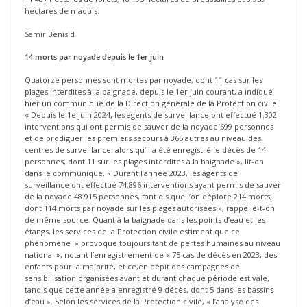
hectares de maquis.
Samir Benisid
14 morts par noyade depuis le 1er juin
Quatorze personnes sont mortes par noyade, dont 11 cas sur les
plages interdites à la baignade, depuis le 1er juin courant, a indiqué
hier un communiqué de la Direction générale de la Protection civile.
« Depuis le 1e juin 2024, les agents de surveillance ont effectué 1.302
interventions qui ont permis de sauver de la noyade 699 personnes
et de prodiguer les premiers secours à 365 autres au niveau des
centres de surveillance, alors qu’il a été enregistré le décès de 14
personnes, dont 11 sur les plages interdites à la baignade », lit-on
dans le communiqué. « Durant l’année 2023, les agents de
surveillance ont effectué 74.896 interventions ayant permis de sauver
de la noyade 48.915 personnes, tant dis que l’on déplore 214 morts,
dont 114 morts par noyade sur les plages autorisées », rappelle-t-on
de même source. Quant à la baignade dans les points d’eau et les
étangs, les services de la Protection civile estiment que ce
phénomène » provoque toujours tant de pertes humaines au niveau
national », notant l’enregistrement de « 75 cas de décès en 2023, des
enfants pour la majorité, et ce,en dépit des campagnes de
sensibilisation organisées avant et durant chaque période estivale,
tandis que cette année a enregistré 9 décès, dont 5 dans les bassins
d’eau ». Selon les services de la Protection civile, « l’analyse des