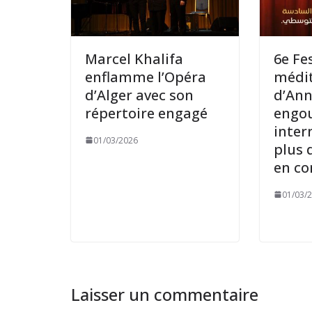
Marcel Khalifa
6e Fe
enflamme l’Opéra
médi
d’Alger avec son
d’Ann
répertoire engagé
engo
inter
01/03/2026
plus 
en co
01/03/
Laisser un commentaire