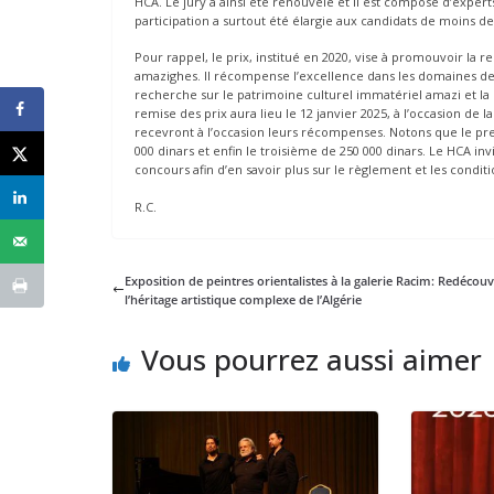
HCA. Le jury a ainsi été renouvelé et il est composé d’expert
participation a surtout été élargie aux candidats de moins d
Pour rappel, le prix, institué en 2020, vise à promouvoir la re
amazighes. Il récompense l’excellence dans les domaines de la
recherche sur le patrimoine culturel immatériel amazi et l
remise des prix aura lieu le 12 janvier 2025, à l’occasion d
recevront à l’occasion leurs récompenses. Notons que le prem
000 dinars et enfin le troisième de 250 000 dinars. Le HCA inv
concours afin d’en savoir plus sur le règlement et les conditi
R.C.
Exposition de peintres orientalistes à la galerie Racim: Redécouv
l’héritage artistique complexe de l’Algérie
Vous pourrez aussi aimer