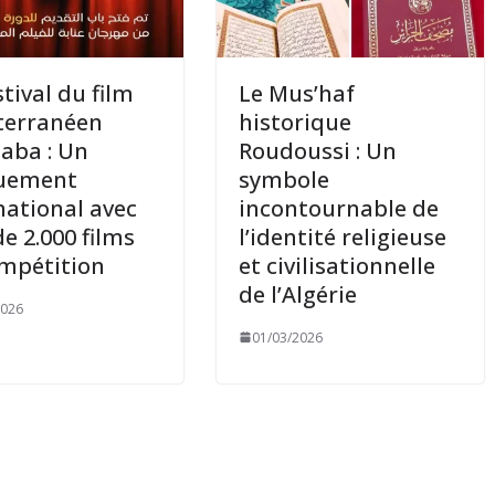
stival du film
Le Mus’haf
terranéen
historique
aba : Un
Roudoussi : Un
uement
symbole
national avec
incontournable de
de 2.000 films
l’identité religieuse
mpétition
et civilisationnelle
de l’Algérie
2026
01/03/2026