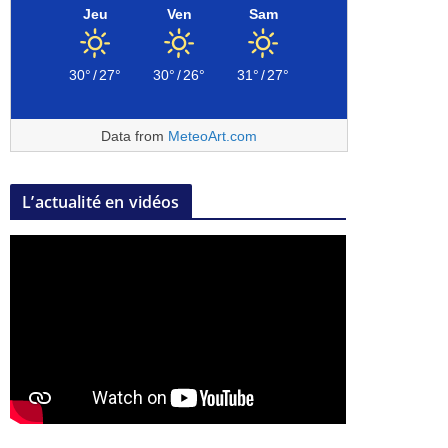
Jeu
Ven
Sam
30°
/
27°
30°
/
26°
31°
/
27°
Data from
MeteoArt.com
L’actualité en vidéos