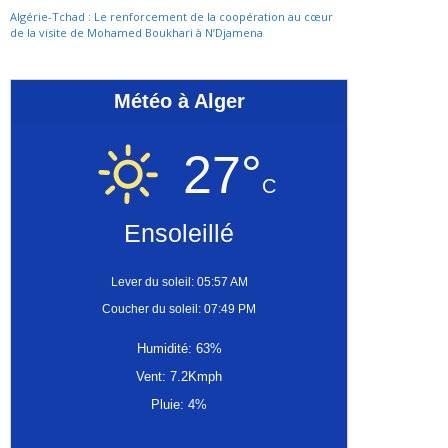
Algérie-Tchad : Le renforcement de la coopération au cœur
de la visite de Mohamed Boukhari à N’Djamena
Météo à Alger
27°
C
Ensoleillé
Lever du soleil: 05:57 AM
Coucher du soleil: 07:49 PM
Humidité: 63%
Vent: 7.2Kmph
Pluie: 4%