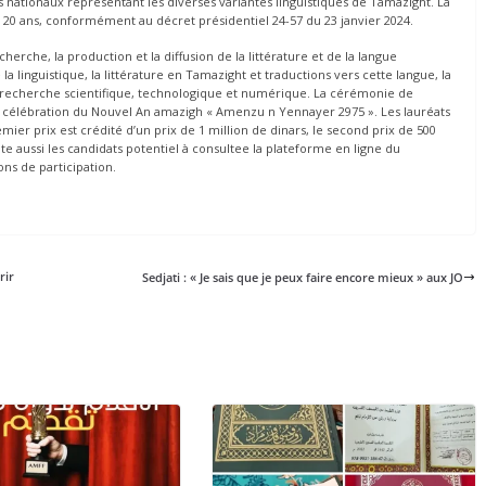
s nationaux représentant les diverses variantes linguistiques de Tamazight. La
e 20 ans, conformément au décret présidentiel 24-57 du 23 janvier 2024.
cherche, la production et la diffusion de la littérature et de la langue
 linguistique, la littérature en Tamazight et traductions vers cette langue, la
a recherche scientifique, technologique et numérique. La cérémonie de
e la célébration du Nouvel An amazigh « Amenzu n Yennayer 2975 ». Les lauréats
ier prix est crédité d’un prix de 1 million de dinars, le second prix de 500
ite aussi les candidats potentiel à consultee la plateforme en ligne du
ons de participation.
rir
Sedjati : « Je sais que je peux faire encore mieux » aux JO