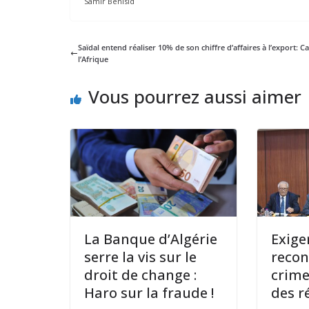
Samir Benisid
Saïdal entend réaliser 10% de son chiffre d’affaires à l’export: C
l’Afrique
Vous pourrez aussi aimer
La Banque d’Algérie
Exige
serre la vis sur le
recon
droit de change :
crime
Haro sur la fraude !
des r