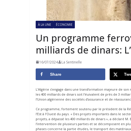
À LA UNE
ÉCONOMIE
Un programme ferrov
milliards de dinars: L’
16/07/2024
La Sentinelle
Share
Twe
L’Algérie s’engage dans une transformation majeure de son 
les 400 milliards de dinars soit l’éuivalent de près de 3 mill
l’Union algérienne des sociétés d’assurance et de réassurance
Ce programme, fortement soutenu par le président de la Répu
l’Est à l’Ouest du pays. « Des projets importants dans le sect
projets, a dépassé les 400 milliards de dinars », a déclaré M
l’intervention de plusieurs parties et se décomposent en plu
phases concerne la partie études, le transport des matériaux,