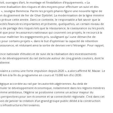
il, ouvrages d’art, le montage et l’installation d’équipements. « La
nne évaluation des risques et des moyens pour effectuer un suivi et des
on », souligne Benmicia. Parmi les projets phares figure une nouvelle ligne de
ion du gisement de fer de Ghar Djebilet. La modernisation de la ligne minière
révue cette année. Dans ce contexte, le responsable a fait savoir que la
acités financières importantes et présente, quelquefois, un certain niveau de
 de partage des risques tels que la réassurance, la coassurance ou les pools
 que pour les assureurs nationaux qui couvrent ces projets, le recours à la
» pour maîtriser les engagements pris, soulignant qu' »une démarche de
pour certains projets », dans le but d’optimiser la capacité de rétention
assurance, et réduisant ainsi la sortie de devises vers l’étranger. Pour rappel,
nce nationale d’études et de suivi de la réalisation des investissements
an de développement du rail s’articule autour de cinq grands couloirs, dont le
alienne.
aire a connu une forte impulsion depuis 2020 », a alors affirmé M. Mazar. Le
00 km à la fin du programme en cours et 15.000 km d’ici 2030.
ique accordée au rail par les autorités algériennes. Au-delà de
à stimuler le développement économique, notamment dans les régions minières
gramme ambitieux, l’Algérie se positionne comme un acteur majeur du
perspectives pour son économie et sa connectivité régionale. C’est dans cet
 mois de janvier la création d’un grand groupe public dédié à la construction
s infrastructures ferroviaires.