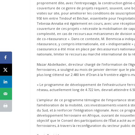
proprement dite, avec l’entreposage, la construction génie-civ
couverture de ce genre de projets requiert, souvent, une bo
visites sur site, pour améliorer les conditions de souscripti
950 km entre Tindouf et Béchar, essentielle pour l’exploitat
Tebessa-Annaba est également en cours, avec une réception p
couverture de ces projets « nécessite la mobilisation de cap
complexité, en cas de recours aux mécanismes de division ou
de co-réassurance ». Dans ce contexte, M. Benmicia a indiqué
réassurance, y compris internationale, est « indispensable 
coassurance a été mise en place par des assureurs nationaux 
nationale, limiter le recours au marché international de la ré
Mazar Abdelkader, directeur chargé de l’information de l’Age
ferroviaires, a souligné au mois de janvier dernier que le pl
plus long s’étend sur 2.480 km d’Oran à la frontière algéro-m
« Le programme de développement de l’infrastructure ferrovi
réseau, actuellement long de 4.722 km, devrait atteindre 6.5
L’ampleur de ce programme témoigne de l’importance stratég
l’amélioration de la mobilité, ces investissements visent 
du Sud, et à renforcer l’intégration régionale. Avec ce pro
développement ferroviaire en Afrique, ouvrant de nouvelles 
objectif que le Conseil des participations de l’État a acté au
ferroviaires, à travers la reconfiguration du secteur public de