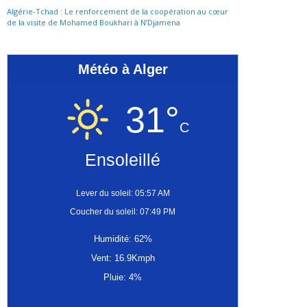
Algérie-Tchad : Le renforcement de la coopération au cœur
de la visite de Mohamed Boukhari à N’Djamena
Météo à Alger
31°
C
Ensoleillé
Lever du soleil: 05:57 AM
Coucher du soleil: 07:49 PM
Humidité: 62%
Vent: 16.9Kmph
Pluie: 4%