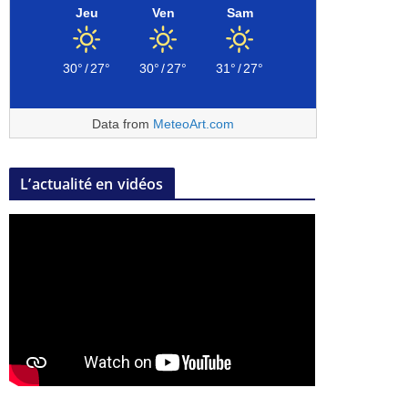
Jeu
Ven
Sam
30°
/
27°
30°
/
27°
31°
/
27°
Data from
MeteoArt.com
L’actualité en vidéos