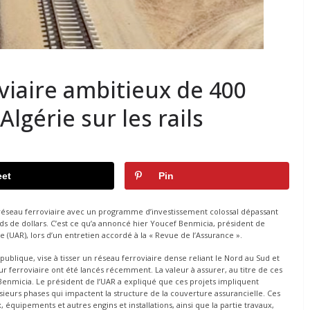
iaire ambitieux de 400
Algérie sur les rails
et
Pin
réseau ferroviaire avec un programme d’investissement colossal dépassant
iards de dollars. C’est ce qu’a annoncé hier Youcef Benmicia, président de
 (UAR), lors d’un entretien accordé à la « Revue de l’Assurance ».
blique, vise à tisser un réseau ferroviaire dense reliant le Nord au Sud et
eur ferroviaire ont été lancés récemment. La valeur à assurer, au titre de ces
. Benmicia. Le président de l’UAR a expliqué que ces projets impliquent
sieurs phases qui impactent la structure de la couverture assurancielle. Ces
 équipements et autres engins et installations, ainsi que la partie travaux,