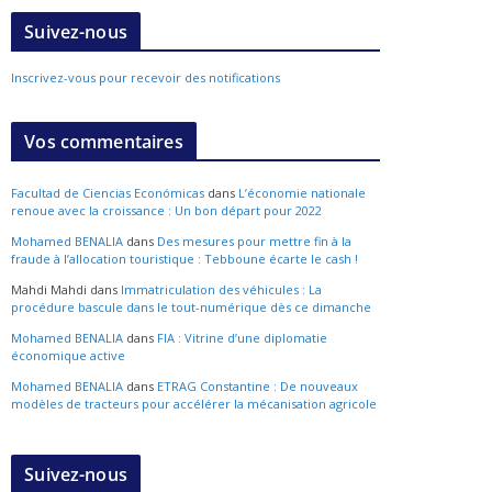
Suivez-nous
Inscrivez-vous pour recevoir des notifications
Vos commentaires
Facultad de Ciencias Económicas
dans
L’économie nationale
renoue avec la croissance : Un bon départ pour 2022
Mohamed BENALIA
dans
Des mesures pour mettre fin à la
fraude à l’allocation touristique : Tebboune écarte le cash !
Mahdi Mahdi
dans
Immatriculation des véhicules : La
procédure bascule dans le tout-numérique dès ce dimanche
Mohamed BENALIA
dans
FIA : Vitrine d’une diplomatie
économique active
Mohamed BENALIA
dans
ETRAG Constantine : De nouveaux
modèles de tracteurs pour accélérer la mécanisation agricole
Suivez-nous