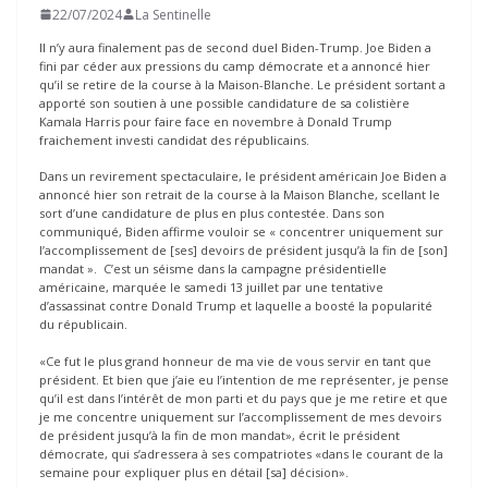
22/07/2024
La Sentinelle
Il n’y aura finalement pas de second duel Biden-Trump. Joe Biden a
fini par céder aux pressions du camp démocrate et a annoncé hier
qu’il se retire de la course à la Maison-Blanche. Le président sortant a
apporté son soutien à une possible candidature de sa colistière
Kamala Harris pour faire face en novembre à Donald Trump
fraichement investi candidat des républicains.
Dans un revirement spectaculaire, le président américain Joe Biden a
annoncé hier son retrait de la course à la Maison Blanche, scellant le
sort d’une candidature de plus en plus contestée. Dans son
communiqué, Biden affirme vouloir se « concentrer uniquement sur
l’accomplissement de [ses] devoirs de président jusqu’à la fin de [son]
mandat ». C’est un séisme dans la campagne présidentielle
américaine, marquée le samedi 13 juillet par une tentative
d’assassinat contre Donald Trump et laquelle a boosté la popularité
du républicain.
«Ce fut le plus grand honneur de ma vie de vous servir en tant que
président. Et bien que j’aie eu l’intention de me représenter, je pense
qu’il est dans l’intérêt de mon parti et du pays que je me retire et que
je me concentre uniquement sur l’accomplissement de mes devoirs
de président jusqu’à la fin de mon mandat», écrit le président
démocrate, qui s’adressera à ses compatriotes «dans le courant de la
semaine pour expliquer plus en détail [sa] décision».