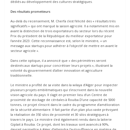
dédiés au développement des cultures stratégiques.
Des résultats prometteurs
Au-delà du recensement, M. Cherfa s’est félicité des « résultats très
significatifs » qui ont marqué la saison agricole. Il a notamment mis en
avant la distinction de trois exportateurs du secteur lors du récent
Prix du président de la République du meilleur exportateur pour
l’année 2023. Cette reconnaissance est, selon le ministre, « un
message aux startups pour adhérer à l’objectif de mettre en avant le
secteur agricole ».
Dans cette optique, il a annoncé que « des périmètres seront
destinés aux startups pour concrétiser leurs projets », illustrant la
volonté du gouvernement d’allier innovation et agriculture
traditionnelle.
Le ministre a profité de sa visite dans la wilaya d’Alger pour inspecter
plusieurs projets emblématiques qui s’inscrivent dans la nouvelle
vision agricole du pays. Il s’agit en premier lieu d’un Centre de
proximité de stockage de céréales à Rouiba.D’une capacité de 5000
tonnes, ce projet s’inscrit dans le cadre du programme d’amélioration
de la sécurité alimentaire. Il fait partie d’un plan plus vaste prévoyant
la réalisation de 350 silos de proximité et 30 silos stratégiques à
travers le pays. Le ministre s’est également rendu dans la laiterie
Giplait à Rouiba. Ce projet, dont les travaux sont avancés à 90%,
devrait permettre à Alger d’atteindre l’autosuffisance en matière de