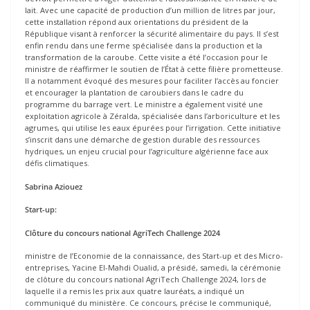
lait. Avec une capacité de production d’un million de litres par jour,
cette installation répond aux orientations du président de la
République visant à renforcer la sécurité alimentaire du pays. Il s’est
enfin rendu dans une ferme spécialisée dans la production et la
transformation de la caroube. Cette visite a été l’occasion pour le
ministre de réaffirmer le soutien de l’État à cette filière prometteuse.
Il a notamment évoqué des mesures pour faciliter l’accès au foncier
et encourager la plantation de caroubiers dans le cadre du
programme du barrage vert. Le ministre a également visité une
exploitation agricole à Zéralda, spécialisée dans l’arboriculture et les
agrumes, qui utilise les eaux épurées pour l’irrigation. Cette initiative
s’inscrit dans une démarche de gestion durable des ressources
hydriques, un enjeu crucial pour l’agriculture algérienne face aux
défis climatiques.
Sabrina Aziouez
Start-up:
Clôture du concours national AgriTech Challenge 2024
ministre de l’Economie de la connaissance, des Start-up et des Micro-
entreprises, Yacine El-Mahdi Oualid, a présidé, samedi, la cérémonie
de clôture du concours national AgriTech Challenge 2024, lors de
laquelle il a remis les prix aux quatre lauréats, a indiqué un
communiqué du ministère. Ce concours, précise le communiqué,