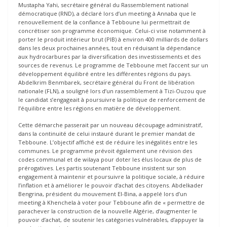
Mustapha Yahi, secrétaire général du Rassemblement national
démocratique (RND), a déclaré lors d’un meeting à Annaba que le
renouvellement de la confiance à Tebboune lui permettrait de
concrétiser son programme économique. Celui-ci vise notamment à
porter le produit intérieur brut (PIB) à environ 400 milliards de dollars
dans les deux prochaines années, tout en réduisant la dépendance
aux hydrocarbures par la diversification des investissements et des
sources de revenus. Le programme de Tebboune met l’accent sur un
développement équilibré entre les différentes régions du pays.
Abdelkrim Benmbarek, secrétaire général du Front de libération
nationale (FLN), a souligné lors d’un rassemblement à Tizi-Ouzou que
le candidat s’engageait à poursuivre la politique de renforcement de
l’équilibre entre les régions en matière de développement.
Cette démarche passerait par un nouveau découpage administratif,
dans la continuité de celui instauré durant le premier mandat de
Tebboune. L’objectif affiché est de réduire les inégalités entre les
communes. Le programme prévoit également une révision des
codes communal et de wilaya pour doter les élus locaux de plus de
prérogatives. Les partis soutenant Tebboune insistent sur son
engagement à maintenir et poursuivre la politique sociale, à réduire
l’inflation et à améliorer le pouvoir d’achat des citoyens. Abdelkader
Bengrina, président du mouvement El-Bina, a appelé lors d’un
meeting à Khenchela à voter pour Tebboune afin de « permettre de
parachever la construction de la nouvelle Algérie, d’augmenter le
pouvoir d’achat, de soutenir les catégories vulnérables, d’appuyer la