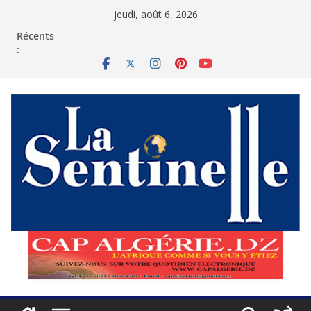
Passer
jeudi, août 6, 2026
au
contenu
Récents
: