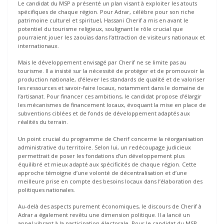
Le candidat du MSP a présenté un plan visant à exploiter les atouts
spécifiques de chaque région. Pour Adrar, célèbre pour son riche
patrimoine culturel et spirituel, Hassani Cherif a mis en avant le
potentiel du tourisme religieux, soulignant le rôle crucial que
pourraient jouer les zaouïas dans l’attraction de visiteurs nationaux et
internationaux.
Mais le développement envisagé par Cherif ne se limite pas au
tourisme. Il a insisté sur la nécessité de protéger et de promouvoir la
production nationale, d’élever les standards de qualité et de valoriser
les ressources et savoir-faire locaux, notamment dans le domaine de
l’artisanat. Pour financer ces ambitions, le candidat propose d’élargir
les mécanismes de financement locaux, évoquant la mise en place de
subventions ciblées et de fonds de développement adaptés aux
réalités du terrain.
Un point crucial du programme de Cherif concerne la réorganisation
administrative du territoire. Selon lui, un redécoupage judicieux
permettrait de poser les fondations d’un développement plus
équilibré et mieux adapté aux spécificités de chaque région. Cette
approche témoigne d’une volonté de décentralisation et d’une
meilleure prise en compte des besoins locaux dans l’élaboration des
politiques nationales.
Au-delà des aspects purement économiques, le discours de Cherif à
Adrar a également revêtu une dimension politique. Il a lancé un
appel vibrant à la participation électorale. Pour le candidat du MSP,