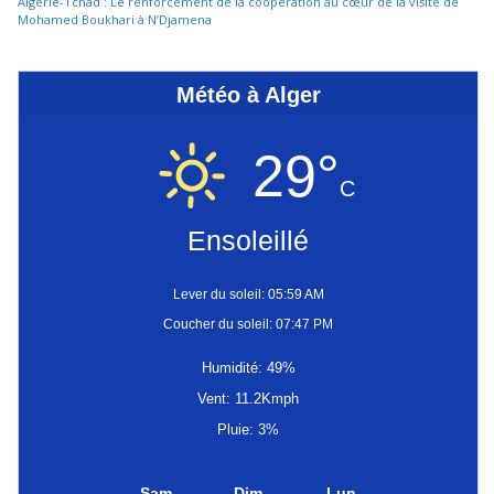
Algérie-Tchad : Le renforcement de la coopération au cœur de la visite de
Mohamed Boukhari à N’Djamena
Météo à Alger
29°
C
Ensoleillé
Lever du soleil: 05:59 AM
Coucher du soleil: 07:47 PM
Humidité: 49%
Vent: 11.2Kmph
Pluie: 3%
Sam
Dim
Lun