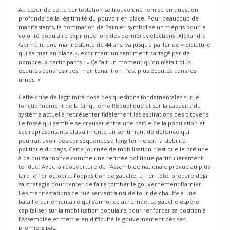
Au cœur de cette contestation se trouve une remise en question
profonde de la légitimité du pouvoir en place. Pour beaucoup de
manifestants, la nomination de Barnier symbolise un mépris pour la
volonté populaire exprimée lors des dernières élections. Alexandra
Germain, une manifestante de 44 ans, va jusqu’à parler de « dictature
qui se met en place », exprimant un sentiment partagé par de
nombreux participants : « Ça fait un moment qu’on n’était plus
écoutés dans les rues, maintenant on n’est plus écoutés dans les
urnes. »
Cette crise de légitimité pose des questions fondamentales sur le
fonctionnement de la Cinquième République et sur la capacité du
système actuel à représenter fidèlement les aspirations des citoyens.
Le fossé qui semble se creuser entre une partie de la population et
ses représentants élus alimente un sentiment de défiance qui
pourrait avoir des conséquences à long terme sur la stabilité
politique du pays. Cette journée de mobilisation n’est que le prélude
à ce qui s’annonce comme une rentrée politique particulièrement
tendue. Avec la réouverture de l’Assemblée nationale prévue au plus
tard le 1er octobre, l’opposition de gauche, LFI en tête, prépare déjà
sa stratégie pour tenter de faire tomber le gouvernement Barnier.
Les manifestations de rue servent ainsi de tour de chauffe à une
bataille parlementaire qui s’annonce acharnée. La gauche espère
capitaliser sur la mobilisation populaire pour renforcer sa position à
l’Assemblée et mettre en difficulté le gouvernement dès ses
premiers pas.