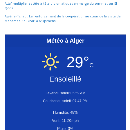
Attaf multiplie les tête-à-tête diplomatiques en marge du sommet sur El-
Qods
Algérie-Tchad : Le renforcement de la coopération au cœur de la visite de
Mohamed Boukhari à N’Djamena
Météo à Alger
29°
C
Ensoleillé
Lever du soleil: 05:59 AM
Coucher du soleil: 07:47 PM
Humidité: 49%
Vent: 11.2Kmph
Pluie: 3%