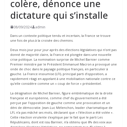
colère, dénonce une
dictature qui s’installe
08/09/2024
admin
Dans un contexte politique tendu et incertain, la France se trouve
une fois de plus à la croisée des chemins.
Deux mois jour pour jour après des élections législatives qui n’ont pas
donné de majorité claire, la France est plongée dans une nouvelle
crise politique. La nomination surprise de Michel Barnier comme
Premier ministre par le Président Emmanuel Macron a provoqué une
onde de choc dans le paysage politique français, en particulier à
gauche. La France insoumise (LFI), principal parti d’opposition, a
rapidement réagi en appelant à une mobilisation nationale contre ce
qu’elle considère comme un « coup de force » présidentiel.
La désignation de Michel Barnier, figure emblématique de la droite
française et européenne, comme chef du gouvernement a été
perçue par l’opposition de gauche comme une provocation et un
déni de démocratie. Jean-Luc Mélenchon, leader charismatique de
LFI, n’a pas mâché ses mots, déclarant que « l’élection a été volée ».
Cette réaction virulente s’explique par le fait que le parti Les
Républicains, dont est issu Barnier, n’a obtenu que 6% des voix aux
dernières élections législatives, ne remportant que 40 sièges à