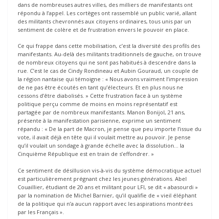
dans de nombreuses autres villes, des milliers de manifestants ont
répondu à l’appel. Les cortèges ont rassemblé un public varié, allant
des militants chevronnés aux citoyens ordinaires, tous unis par un
sentiment de colère et de frustration envers le pouvoir en place.
Ce qui frappe dans cette mobilisation, c’est la diversité des profils des
manifestants. Au-delà des militants traditionnels de gauche, on trouve
de nombreux citoyens qui ne sont pas habitués à descendre dans la
rue. C’est le cas de Cindy Rondineau et Aubin Gouraud, un couple de
la région nantaise qui témoigne : « Nous avons vraiment l’impression
de ne pas être écoutés en tant qu’électeurs. Et en plus nous ne
cessons d’être diabolisés. » Cette frustration face à un système
politique perçu comme de moins en moins représentatif est
partagée par de nombreux manifestants. Manon Bonijol, 21 ans,
présente à la manifestation parisienne, exprime un sentiment
répandu : « De la part de Macron, je pense que peu importe l’issue du
vote, il avait déjà en tête qui il voulait mettre au pouvoir. Je pense
qu’il voulait un sondage à grande échelle avec la dissolution… la
Cinquième République est en train de s’effondrer. »
Ce sentiment de désillusion vis-à-vis du système démocratique actuel
est particulièrement prégnant chez les jeunes générations. Abel
Couaillier, étudiant de 20 ans et militant pour LFI, se dit « abasourdi »
par la nomination de Michel Barnier, qu’il qualifie de « vieil éléphant
de la politique qui n’a aucun rapport avec les aspirations montrées
par les Français ».