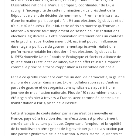
l’Assemblée nationale. Manuel Bompard, coordinateur de LFI, a
souligné l’incongruité de cette nomination : « Le président de la
République vient de décider de nommer un Premier ministre issu
d’une formation politique qui a fait 6% aux élections législatives et qui
n’a que 40 députés ». Pour lui, cette décision montre qu’Emmanuel
Macron « a décidé tout simplement de s’asseoir sur le résultat des
élections législatives ». Cette nomination intervient dans un contexte
où la gauche, et particulièrement LFI, espérait pouvoir influencer
davantage la politique du gouvernement après avoir réalisé une
performance notable lors des dernières élections législatives. La
NUPES (Nouvelle Union Populaire Écologique et Sociale), alliance de
gauche dont LFI est le fer de lance, avait en effet réussi à s’imposer
comme la principale force d’opposition à l’Assemblée nationale.
Face à ce qu’elle considère comme un déni de démocratie, la gauche
a choisi de riposter dans la rue. LFI, en collaboration avec d’autres
partis de gauche et des organisations syndicales, a appelé à une
journée de mobilisation nationale. Plus de 150 rassemblements ont
été organisés hier à travers la France, avec comme épicentre une
manifestation à Paris, place de la Bastille.
Cette stratégie de contestation par la rue n’est pas nouvelle en
France, pays où la tradition des manifestations est profondément
ancrée dans la culture politique. Cependant, l’ampleur et la rapidité
de la mobilisation témoignent de la gravité perçue de la situation par
une partie significative de la population. À Paris, Marseille, Nantes et