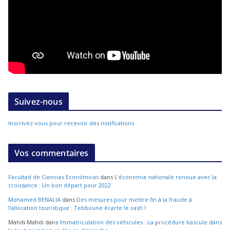
Suivez-nous
Inscrivez-vous pour recevoir des notifications
Vos commentaires
Facultad de Ciencias Económicas
dans
L’économie nationale renoue avec la
croissance : Un bon départ pour 2022
Mohamed BENALIA
dans
Des mesures pour mettre fin à la fraude à
l’allocation touristique : Tebboune écarte le cash !
Mahdi Mahdi
dans
Immatriculation des véhicules : La procédure bascule dans