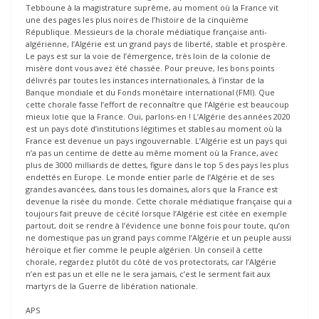
Tebboune à la magistrature suprême, au moment où la France vit
une des pages les plus noires de l’histoire de la cinquième
République. Messieurs de la chorale médiatique française anti-
algérienne, l’Algérie est un grand pays de liberté, stable et prospère.
Le pays est sur la voie de l’émergence, très loin de la colonie de
misère dont vous avez été chassée. Pour preuve, les bons points
délivrés par toutes les instances internationales, à l’instar de la
Banque mondiale et du Fonds monétaire international (FMI). Que
cette chorale fasse l’effort de reconnaître que l’Algérie est beaucoup
mieux lotie que la France. Oui, parlons-en ! L’Algérie des années 2020
est un pays doté d’institutions légitimes et stables au moment où la
France est devenue un pays ingouvernable. L’Algérie est un pays qui
n’a pas un centime de dette au même moment où la France, avec
plus de 3000 milliards de dettes, figure dans le top 5 des pays les plus
endettés en Europe. Le monde entier parle de l’Algérie et de ses
grandes avancées, dans tous les domaines, alors que la France est
devenue la risée du monde. Cette chorale médiatique française qui a
toujours fait preuve de cécité lorsque l’Algérie est citée en exemple
partout, doit se rendre à l’évidence une bonne fois pour toute, qu’on
ne domestique pas un grand pays comme l’Algérie et un peuple aussi
héroïque et fier comme le peuple algérien. Un conseil à cette
chorale, regardez plutôt du côté de vos protectorats, car l’Algérie
n’en est pas un et elle ne le sera jamais, c’est le serment fait aux
martyrs de la Guerre de libération nationale.
APS