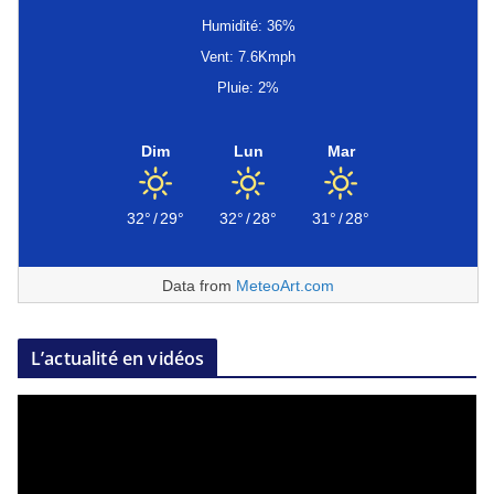
Humidité: 36%
Vent: 7.6Kmph
Pluie: 2%
Dim
Lun
Mar
32°
/
29°
32°
/
28°
31°
/
28°
Data from
MeteoArt.com
L’actualité en vidéos