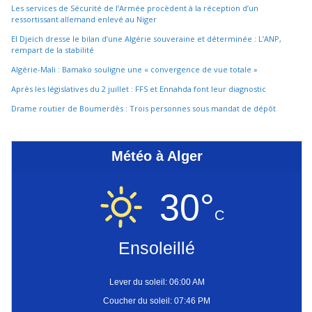
Les services de Sécurité de l’Armée procèdent à la réception d’un
ressortissant allemand enlevé au Niger
El Djeïch dresse le bilan d’une Algérie souveraine et déterminée : L’ANP,
rempart de la stabilité
Algérie-Mali : Bamako souligne une « convergence de vue totale »
Après les législatives du 2 juillet : FFS et Ennahda font leur diagnostic
Drame routier de Boumerdès : Trois personnes sous mandat de dépôt
Météo à Alger
30°
C
Ensoleillé
Lever du soleil: 06:00 AM
Coucher du soleil: 07:46 PM