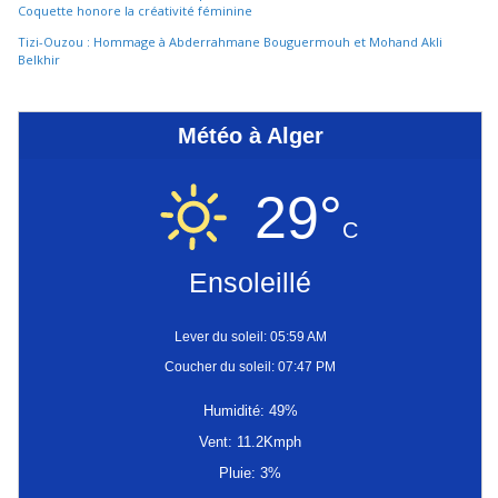
Coquette honore la créativité féminine
Tizi-Ouzou : Hommage à Abderrahmane Bouguermouh et Mohand Akli
Belkhir
Météo à Alger
29°
C
Ensoleillé
Lever du soleil: 05:59 AM
Coucher du soleil: 07:47 PM
Humidité: 49%
Vent: 11.2Kmph
Pluie: 3%