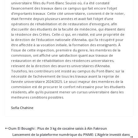
universitaire filles du Pont-Blanc Souissi où, il a été constaté
l’avancement des travaux dans ce campus qui fait encore l’objet
d’importants travaux. Cette cité universitaire, convient-il de le noter,
était fermée depuis plusieurs années et avait fait l’objet d’une
opérations de réhabilitation et de restauration d’envergure, afin
d’accueillir des étudiants de la faculté de médecine, qui étaient dans
la résidence des Crêtes. Celle-ci qui, en réalité, est une propriété de
la direction de l’éducation nationale d’Annaba, qui l’a récupéré pour
être affectée à sa vocation initiale, la formation des enseignants. À
l’issue de cette inspection, première du genre, les membres de la
commission, ont affiché une satisfaction quant aux travaux de
restauration et de réhabilitation des résidences universitaires,
relevant de la direction des œuvres universitaires d’Annaba.
Toutefois, les contrôleurs ont insisté au campus du Pont-Blanc sur la
nécessité de l’achèvement de tous les travaux avant la reprise de
l’année universitaire 2024/2025. Le souci majeur des membres de la
commission est de procurer le confort nécessaire pour les étudiants
résidents, afin qu’ils puissent mener un cursus universitaire dans les
meilleures conditions possibles.
Sofia Chahine
Oum El Bouaghi : Plus de 3 kg de cocaïne saisis à Aïn Fakroun
Lancement de la plateforme numérique du PNME: L’Algérie investit dans