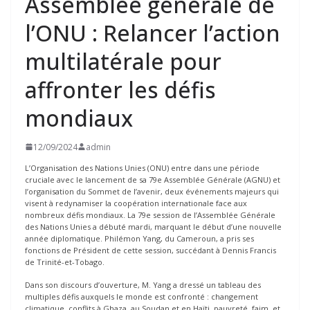
Assemblée générale de
l’ONU : Relancer l’action
multilatérale pour
affronter les défis
mondiaux
12/09/2024
admin
L’Organisation des Nations Unies (ONU) entre dans une période
cruciale avec le lancement de sa 79e Assemblée Générale (AGNU) et
l’organisation du Sommet de l’avenir, deux événements majeurs qui
visent à redynamiser la coopération internationale face aux
nombreux défis mondiaux. La 79e session de l’Assemblée Générale
des Nations Unies a débuté mardi, marquant le début d’une nouvelle
année diplomatique. Philémon Yang, du Cameroun, a pris ses
fonctions de Président de cette session, succédant à Dennis Francis
de Trinité-et-Tobago.
Dans son discours d’ouverture, M. Yang a dressé un tableau des
multiples défis auxquels le monde est confronté : changement
climatique, conflits à Ghaza, au Soudan et en Haïti, pauvreté, faim, et