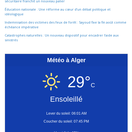
sécuritaire franchit un nouveau palier
Éducation nationale : Une réforme au cœur d’un débat politique et
idéologique
Indemnisation des victimes des feux de forêt : Sayoud fixe la fin août comme
échéance impérative
Catastrophes naturelles : Un nouveau dispositif pour encadrer l’aide aux
sinistrés
Météo à Alger
29°
C
Ensoleillé
Lever du soleil: 06:01 AM
Coucher du soleil: 07:45 PM