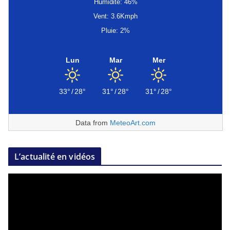
Humidité: 46%
Vent: 3.6Kmph
Pluie: 2%
Lun
Mar
Mer
33°
/
28°
31°
/
28°
31°
/
28°
Data from
MeteoArt.com
L’actualité en vidéos