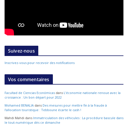
Suivez-nous
Inscrivez-vous pour recevoir des notifications
Vos commentaires
Facultad de Ciencias Económicas
dans
L’économie nationale renoue avec la
croissance : Un bon départ pour 2022
Mohamed BENALIA
dans
Des mesures pour mettre fin à la fraude à
l’allocation touristique : Tebboune écarte le cash !
Mahdi Mahdi
dans
Immatriculation des véhicules : La procédure bascule dans
le tout-numérique dès ce dimanche