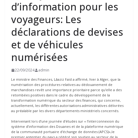
d’information pour les
voyageurs: Les
déclarations de devises
et de véhicules
numérisées
22/09/2024
admin
Le ministre des Finances, Lâaziz Faïd a affirmé, hier à Alger, que la
numérisation des procédures relatives au dédouanement de
marchandises revêt une importance prioritaire parce qu’elle a des
retombées positives dans le cadre du développement de la
transformation numérique du secteur des finances, qui concerne,
actuellement, les différentes autorisations administratives délivrées
au préalable par les divers départements ministériels concernés.
Intervenant lors d’une journée d’études sur « l’interconnexion du
système d’information des Douanes et de la plateforme numérique
de la communauté portuaire d’échange de données (APCS)»,le
premier argentier du pays a réitéré son soutien au secteur de la