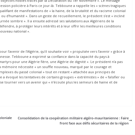
 « objectifs nobles tracés par la Déclaration du 1er Novembre ». Le message
ession policière à Paris ce jour-là. Tebboune a rappelle les « scènes tragiques
qualifiant de manifestations de « la haine, de la brutalité et du racisme colonial
 ou d’humanité ». Dans un geste de recueillement, le président s’est « incliné
rnée sombre ». Il a ensuite adressé ses salutations aux Algériens de la
défendre, à protéger leurs intérêts et à leur offrir les meilleures conditions
nouveau national ».
ur l’avenir de l’Algérie, qu’il souhaite voir « propulsée vers l’avenir » grâce à
eunesse. Tebboune a exprimé sa confiance dans la capacité du pays à
martyrs pour une Algérie fière, une Algérie de dignité ». Le président n’a pas
la mémoire nécessite « un souffle nouveau, marqué par le courage et
complexes du passé colonial » tout en restant « attachée aux principes de
 a évoqué les tentatives de certains groupes « extrémistes » de « falsifier ou
 à se tourner vers un avenir qui « n’écoute plus les semeurs de haine et de
oloniale
Consolidation de la coopération militaire algéro-mauritanienne : Faire
front face aux défis sécuritaires de la région