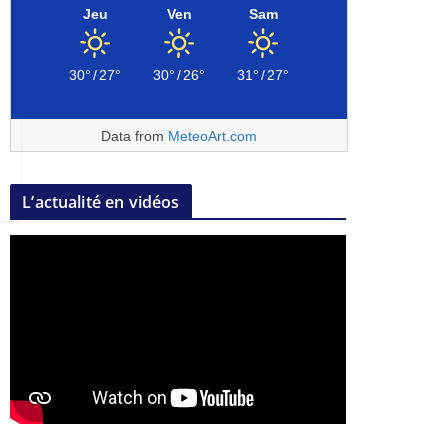
Jeu
Ven
Sam
30°
/
27°
30°
/
26°
31°
/
27°
Data from
MeteoArt.com
L’actualité en vidéos