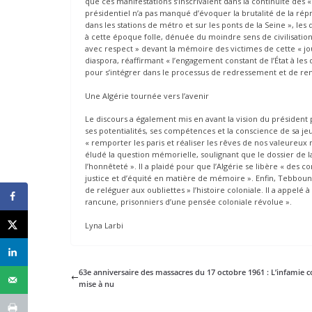
que ces manifestations s’inscrivaient dans la continuité des
présidentiel n’a pas manqué d’évoquer la brutalité de la répr
dans les stations de métro et sur les ponts de la Seine », les 
à cette époque folle, dénuée du moindre sens de civilisation
avec respect » devant la mémoire des victimes de cette « jou
diaspora, réaffirmant « l’engagement constant de l’État à les 
pour s’intégrer dans le processus de redressement et de re
Une Algérie tournée vers l’avenir
Le discours a également mis en avant la vision du président po
ses potentialités, ses compétences et la conscience de sa j
« remporter les paris et réaliser les rêves de nos valeureux 
éludé la question mémorielle, soulignant que le dossier de 
l’honnêteté ». Il a plaidé pour que l’Algérie se libère « des 
justice et d’équité en matière de mémoire ». Enfin, Tebboune
de reléguer aux oubliettes » l’histoire coloniale. Il a appelé
rancune, prisonniers d’une pensée coloniale révolue ».
Lyna Larbi
63e anniversaire des massacres du 17 octobre 1961 : L’infamie c
mise à nu