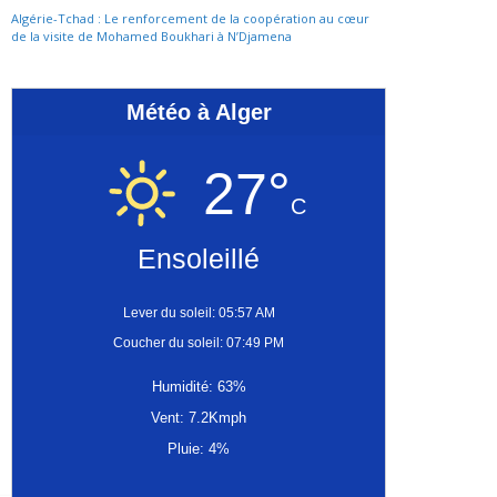
Algérie-Tchad : Le renforcement de la coopération au cœur
de la visite de Mohamed Boukhari à N’Djamena
Météo à Alger
27°
C
Ensoleillé
Lever du soleil: 05:57 AM
Coucher du soleil: 07:49 PM
Humidité: 63%
Vent: 7.2Kmph
Pluie: 4%