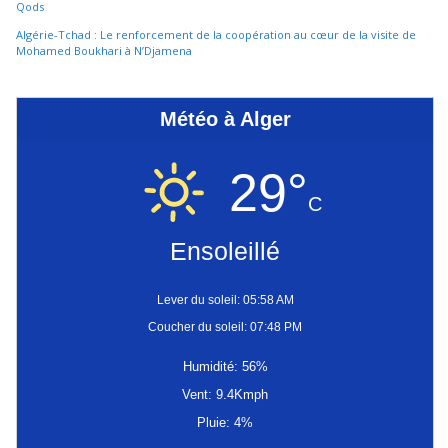
Qods
Algérie-Tchad : Le renforcement de la coopération au cœur de la visite de
Mohamed Boukhari à N’Djamena
Météo à Alger
29°
C
Ensoleillé
Lever du soleil: 05:58 AM
Coucher du soleil: 07:48 PM
Humidité: 56%
Vent: 9.4Kmph
Pluie: 4%