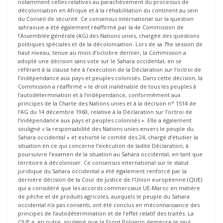
notamment celles relatives au parachèvement du processus de
décolonisation en Afrique et à la réhabilitation du continent au sein
du Conseil de sécurité. Ce consensus international sur la question
sahraouie a été également réaffirmé par la 4e Commission de
l’Assemblée générale (AG) des Nations unies, chargée des questions
politiques spéciales et de la décolonisation. Lors de sa 79e session de
haut niveau, tenue au mois d’octobre dernier, la Commission a
adopté une décision sans vote sur le Sahara occidental, en se
référant à la clause liée à l’exécution de la Déclaration sur l’octroi de
l’indépendance aux pays et peuples colonisés. Dans cette décision, la
Commission a réaffirmé « le droit inaliénable de tous les peuples à
l’autodétermination et à l’indépendance, conformément aux
principes de la Charte des Nations unies et à la décision n° 1514 de
l’AG du 14 décembre 1960, relative à la Déclaration sur l’octroi de
l’indépendance aux pays et peuples colonisés ». Elle a également
souligné « la responsabilité des Nations unies envers le peuple du
Sahara occidental » et exhorté le comité des 24, chargé d’étudier la
situation en ce qui concerne l’exécution de ladite Déclaration, à
poursuivre l’examen de la situation au Sahara occidental, en tant que
territoire à décoloniser. Ce consensus international sur le statut
juridique du Sahara occidental a été également renforcé par la
dernière décision de la Cour de justice de l’Union européenne (CJUE)
qui a considéré que les accords commerciaux UE-Maroc en matière
de pêche et de produits agricoles, auxquels le peuple du Sahara
occidental n’a pas consenti, ont été conclus en méconnaissance des
principes de l’autodétermination et de l’effet relatif des traités. La
CJUE a, en outre, souligné que le Front Polisario demeure le seul