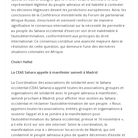
représentant légitime du peuple sahraoui et est habilité à contester
les décisions litigieuses devant les juridictions européennes. Ainsi, les
conclusions de la Conférence ministérielle du Forum de partenariat
Afrique-Russie, s’inscrivent et viennent renforcer de manière
significative le consensus international sur la nécessité de permettre
au peuple du Sahara occidental d’exercer son droit inaliénable à
l’autodétermination, conformément aux principes du droit
international. Ce consensus constitue une avancée majeure dans la
résolution de cette question, qui demeure l’une des dernières
situations coloniales en Afrique.
Chokri Hafed
La CEAS Sahara appelle à manifester samedi à Madrid
La Coordination des associations de solidarité avec le Sahara
occidental (CEAS Sahara) a appelé toutes les associations, groupes et
organisations de solidarité avec le peuple sahraoui à manifester,
samedi prochain à Madrid, pour afficher leur soutien au Sahara
occidental et réclamer l’autodétermination de son peuple. « Nous
appelons toutes les associations, entités, groupes et organisations à
soutenir l’appel et à se joindre à la manifestation pour
l’autodétermination du Sahara occidental, prévue le 16 novembre »,
a-t-elle écrit sur son site internet. Selon la coordination, la
manifestation vise à « dénoncer les accords de Madrid, qui ont
condamné le peuple sahraoui à plus de quatre décennies d’exode et