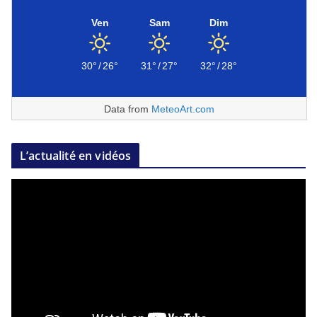
Ven
Sam
Dim
30°
/
26°
31°
/
27°
32°
/
28°
Data from
MeteoArt.com
L’actualité en vidéos