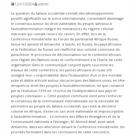
12/11/2024
admin
La question du Sahara occidental connaît des développements
positifs significatifs sur la scène internationale, consolidant davantage
le consensus autour du droit inaliénable du peuple sahraoui à
l’autodétermination malgré les manœuvres du régime colonial
marocain qui connaît revers sur revers. En effet, lors de la
Conférence ministérielle du Forum de partenariat Afrique-Russie,
tenue les samedi et dimanche à Sotchi, en Russie, les pays africains
et la Fédération de Russie ont réaffirmé leur volonté commune de
parachever le processus de décolonisation sur le continent africain,
sous l’égide des Nations unies et conformément à la Charte de cette
organisation Dans le communiqué conjoint ayant couronné les
travaux de cette conférence, les parties africaine et russe ont
souligné leur « responsabilité dans l’instauration d’un ordre mondial
juste et stable articulé autour des principes des Nations unies, en tête
desquels le droit des peuples à l’autodétermination, tel que consacré
par la résolution 1514 sur +l’octroi de l’indépendance aux pays et
peuples coloniaux+ ». Cette position commune vient ainsi renforcer
le consensus de la communauté internationale sur la nécessité de
permettre au peuple du Sahara occidental, qui reste la dernière
colonie en Afrique, d’exercer son droit inaliénable et imprescriptible
à l’autodétermination. . Le ministre des Affaires étrangères et de la
Communauté nationale à l’étranger, M. Ahmed Attaf, avait salué
dimanche, dans son allocution devant la Conférence ministérielle, les
priorités formulées dans les conclusions de cette rencontre,