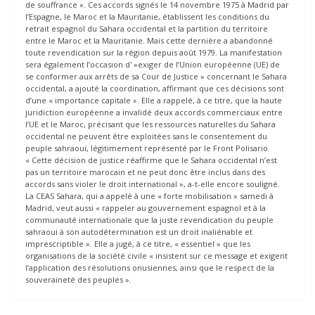
de souffrance ». Ces accords signés le 14 novembre 1975 à Madrid par
l’Espagne, le Maroc et la Mauritanie, établissent les conditions du
retrait espagnol du Sahara occidental et la partition du territoire
entre le Maroc et la Mauritanie. Mais cette dernière a abandonné
toute revendication sur la région depuis août 1979. La manifestation
sera également l’occasion d' »exiger de l’Union européenne (UE) de
se conformer aux arrêts de sa Cour de Justice » concernant le Sahara
occidental, a ajouté la coordination, affirmant que ces décisions sont
d’une « importance capitale ». Elle a rappelé, à ce titre, que la haute
juridiction européenne a invalidé deux accords commerciaux entre
l’UE et le Maroc, précisant que les ressources naturelles du Sahara
occidental ne peuvent être exploitées sans le consentement du
peuple sahraoui, légitimement représenté par le Front Polisario.
« Cette décision de justice réaffirme que le Sahara occidental n’est
pas un territoire marocain et ne peut donc être inclus dans des
accords sans violer le droit international », a-t-elle encore souligné.
La CEAS Sahara, qui a appelé à une « forte mobilisation » samedi à
Madrid, veut aussi « rappeler au gouvernement espagnol et à la
communauté internationale que la juste revendication du peuple
sahraoui à son autodétermination est un droit inaliénable et
imprescriptible ». Elle a jugé, à ce titre, « essentiel » que les
organisations de la société civile « insistent sur ce message et exigent
l’application des résolutions onusiennes, ainsi que le respect de la
souveraineté des peuples ».