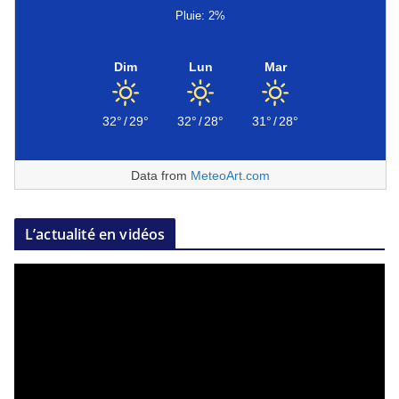
Pluie: 2%
Dim
Lun
Mar
32°
/
29°
32°
/
28°
31°
/
28°
Data from
MeteoArt.com
L’actualité en vidéos