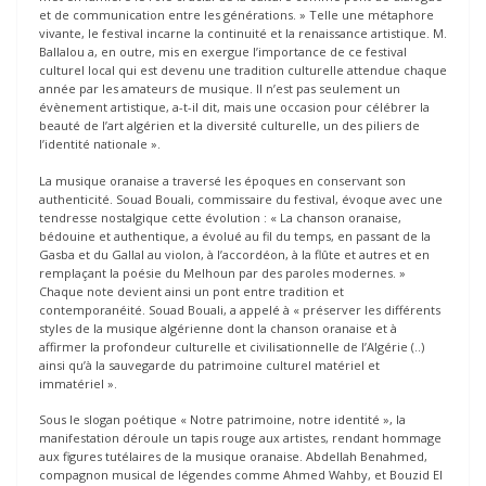
et de communication entre les générations. » Telle une métaphore
vivante, le festival incarne la continuité et la renaissance artistique. M.
Ballalou a, en outre, mis en exergue l’importance de ce festival
culturel local qui est devenu une tradition culturelle attendue chaque
année par les amateurs de musique. Il n’est pas seulement un
évènement artistique, a-t-il dit, mais une occasion pour célébrer la
beauté de l’art algérien et la diversité culturelle, un des piliers de
l’identité nationale ».
La musique oranaise a traversé les époques en conservant son
authenticité. Souad Bouali, commissaire du festival, évoque avec une
tendresse nostalgique cette évolution : « La chanson oranaise,
bédouine et authentique, a évolué au fil du temps, en passant de la
Gasba et du Gallal au violon, à l’accordéon, à la flûte et autres et en
remplaçant la poésie du Melhoun par des paroles modernes. »
Chaque note devient ainsi un pont entre tradition et
contemporanéité. Souad Bouali, a appelé à « préserver les différents
styles de la musique algérienne dont la chanson oranaise et à
affirmer la profondeur culturelle et civilisationnelle de l’Algérie (..)
ainsi qu’à la sauvegarde du patrimoine culturel matériel et
immatériel ».
Sous le slogan poétique « Notre patrimoine, notre identité », la
manifestation déroule un tapis rouge aux artistes, rendant hommage
aux figures tutélaires de la musique oranaise. Abdellah Benahmed,
compagnon musical de légendes comme Ahmed Wahby, et Bouzid El