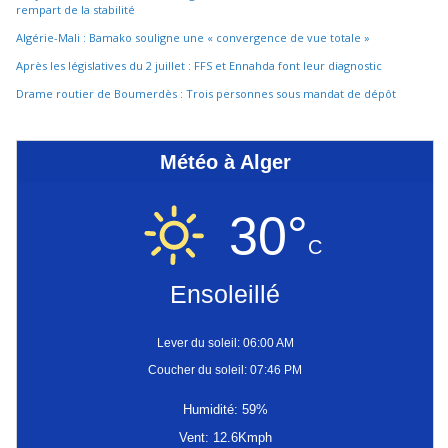
rempart de la stabilité
Algérie-Mali : Bamako souligne une « convergence de vue totale »
Après les législatives du 2 juillet : FFS et Ennahda font leur diagnostic
Drame routier de Boumerdès : Trois personnes sous mandat de dépôt
Météo à Alger
30°
C
Ensoleillé
Lever du soleil: 06:00 AM
Coucher du soleil: 07:46 PM
Humidité: 59%
Vent: 12.6Kmph