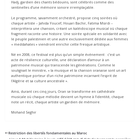
Hadj, gardien des chants bédouins, sont célébrés comme des
sentinelles d’une mémoire sonore irremplaçable.
Le programme, savamment orchestré, propose cinq soirées où
chaque artiste – Jahida Youcef, Houari Bachir, Fatima Msirdi –
interprétera une chanson, créant un kaléidoscope musical où chaque
fragment raconte une histoire. Une soirée spéciale en solidarité avec
le peuple palestinien et une autre exclusivement dédiée aux femmes
« meddahates » viendront enrichir cette fresque artistique.
Né en 2008, ce festival est plus qu’un simple événement : c’est un
acte de résilience culturelle, une déclaration d’amour à un
patrimoine musical qui transcende les générations. Comme le
soulignait le ministre, « la musique et la chanson oranaise sont un art
authentique porteur d’un riche patrimoine incarnant l’esprit de
l’Algérie et sa culture ancestrale ».
Ainsi, durant ces cinq jours, Oran se transforme en cathédrale
musicale où chaque mélodie devient un hymne à l’identité, chaque
note un récit, chaque artiste un gardien de mémoire.
Mohand Seghir
Restriction des libertés fondamentales au Maroc