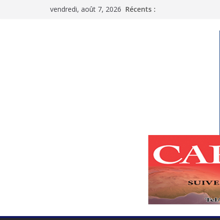
Passer
vendredi, août 7, 2026
Récents :
au
contenu