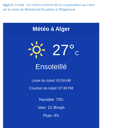
Algérie-Tchad : Le renforcement de la coopération au cœur
de la visite de Mohamed Boukhari à N’Djamena
Météo à Alger
27°
C
Ensoleillé
Lever du soleil: 05:58 AM
Coucher du soleil: 07:48 PM
Humidité: 73%
Vent: 13.3Kmph
Pluie: 4%