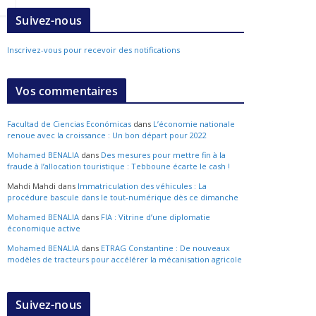
Suivez-nous
Inscrivez-vous pour recevoir des notifications
Vos commentaires
Facultad de Ciencias Económicas
dans
L’économie nationale
renoue avec la croissance : Un bon départ pour 2022
Mohamed BENALIA
dans
Des mesures pour mettre fin à la
fraude à l’allocation touristique : Tebboune écarte le cash !
Mahdi Mahdi
dans
Immatriculation des véhicules : La
procédure bascule dans le tout-numérique dès ce dimanche
Mohamed BENALIA
dans
FIA : Vitrine d’une diplomatie
économique active
Mohamed BENALIA
dans
ETRAG Constantine : De nouveaux
modèles de tracteurs pour accélérer la mécanisation agricole
Suivez-nous