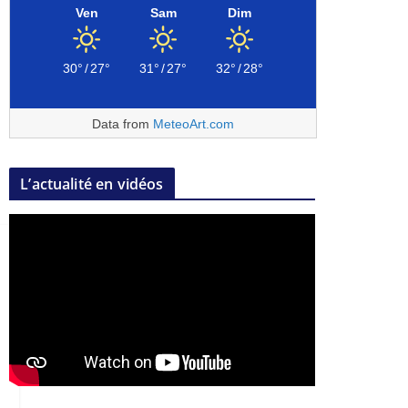
Ven
Sam
Dim
30°
/
27°
31°
/
27°
32°
/
28°
Data from
MeteoArt.com
L’actualité en vidéos