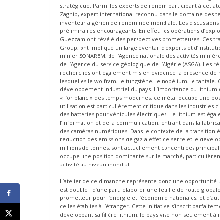
stratégique. Parmi les experts de renom participant à cet ate
Zaghib, expert international reconnu dans le domaine des t
inventeur algérien de renommée mondiale. Les discussions qui
préliminaires encourageants. En effet, les opérations d’exp
Guezzam ont révélé des perspectives prometteuses. Ces trav
Group, ont impliqué un large éventail d’experts et d’institu
minier SONAREM, de l’Agence nationale des activités minière
de l’Agence du service géologique de l’Algérie (ASGA). Les rés
recherches ont également mis en évidence la présence de n
lesquelles le wolfram, le tungstène, le nobélium, le tantale
développement industriel du pays. L’importance du lithium
« l’or blanc » des temps modernes, ce métal occupe une pos
utilisation est particulièrement critique dans les industries 
des batteries pour véhicules électriques. Le lithium est éga
l’information et de la communication, entrant dans la fabrica
des caméras numériques. Dans le contexte de la transition 
réduction des émissions de gaz à effet de serre et le dével
millions de tonnes, sont actuellement concentrées principa
occupe une position dominante sur le marché, particulièreme
activité au niveau mondial.
L’atelier de ce dimanche représente donc une opportunité uniq
est double : d’une part, élaborer une feuille de route global
prometteur pour l’énergie et l’économie nationales, et d’aut
celles établies à l’étranger. Cette initiative s’inscrit parfait
développant sa filière lithium, le pays vise non seulement