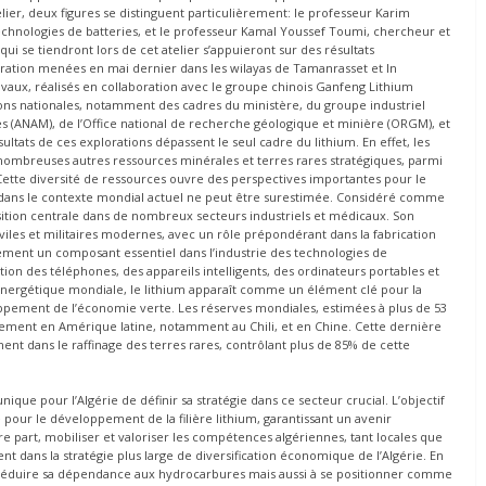
lier, deux figures se distinguent particulièrement: le professeur Karim
echnologies de batteries, et le professeur Kamal Youssef Toumi, chercheur et
 se tiendront lors de cet atelier s’appuieront sur des résultats
loration menées en mai dernier dans les wilayas de Tamanrasset et In
aux, réalisés en collaboration avec le groupe chinois Ganfeng Lithium
tions nationales, notamment des cadres du ministère, du groupe industriel
s (ANAM), de l’Office national de recherche géologique et minière (ORGM), et
ultats de ces explorations dépassent le seul cadre du lithium. En effet, les
ombreuses autres ressources minérales et terres rares stratégiques, parmi
. Cette diversité de ressources ouvre des perspectives importantes pour le
 dans le contexte mondial actuel ne peut être surestimée. Considéré comme
ition centrale dans de nombreux secteurs industriels et médicaux. Son
civiles et militaires modernes, avec un rôle prépondérant dans la fabrication
lement un composant essentiel dans l’industrie des technologies de
tion des téléphones, des appareils intelligents, des ordinateurs portables et
énergétique mondiale, le lithium apparaît comme un élément clé pour la
oppement de l’économie verte. Les réserves mondiales, estimées à plus de 53
lement en Amérique latine, notamment au Chili, et en Chine. Cette dernière
nt dans le raffinage des terres rares, contrôlant plus de 85% de cette
ue pour l’Algérie de définir sa stratégie dans ce secteur crucial. L’objectif
e pour le développement de la filière lithium, garantissant un avenir
re part, mobiliser et valoriser les compétences algériennes, tant locales que
ement dans la stratégie plus large de diversification économique de l’Algérie. En
 à réduire sa dépendance aux hydrocarbures mais aussi à se positionner comme