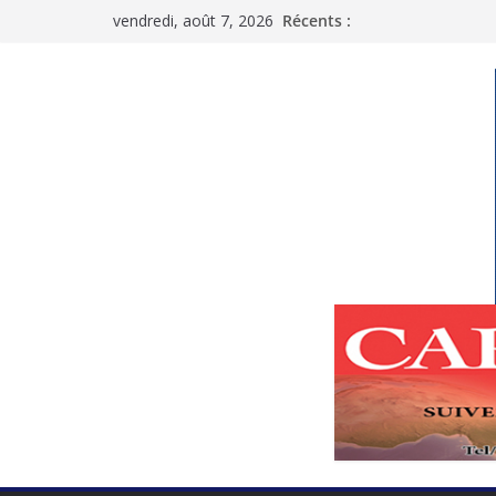
Passer
vendredi, août 7, 2026
Récents :
au
contenu