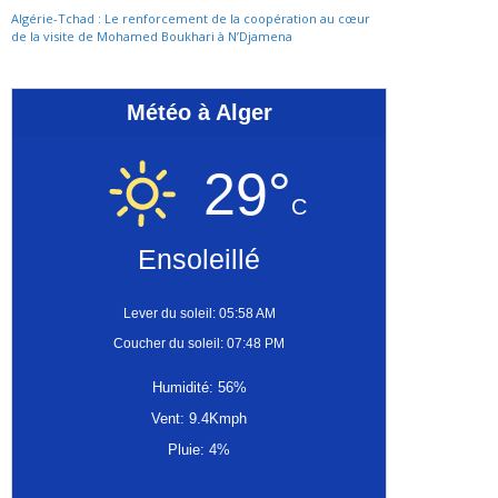
Algérie-Tchad : Le renforcement de la coopération au cœur
de la visite de Mohamed Boukhari à N’Djamena
Météo à Alger
29°
C
Ensoleillé
Lever du soleil: 05:58 AM
Coucher du soleil: 07:48 PM
Humidité: 56%
Vent: 9.4Kmph
Pluie: 4%