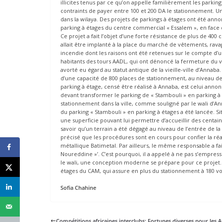
illicites tenus par ce qu’on appelle familièrement les parkin
contraints de payer entre 100 et 200 DA le stationnement. Un
dans la wilaya. Des projets de parkings à étages ont été anno
parking à étages du centre commercial « Essalem », en face 
Ce projet a fait l’objet d’une forte résistance de plus de 40
allait être implanté à la place du marché de vêtements, rava
incendie dont les raisons ont été retenues sur le compte d’u
habitants des tours AADL, qui ont dénoncé la fermeture du vis
avorté eu égard au statut antique de la vieille-ville d’Annab
d’une capacité de 800 places de stationnement, au niveau de l
parking à étage, censé être réalisé à Annaba, est celui ann
devant transformer le parking de « Stambouli » en parking à 
stationnement dans la ville, comme souligné par le wali d’An
du parking « Stambouli » en parking à étages a été lancée. Sit
une superficie pouvant lui permettre d’accueillir des centaine
savoir qu’un terrain a été dégagé au niveau de l’entrée de la v
précisé que les procédures sont en cours pour confier la réa
métallique Batimetal. Par ailleurs, le même responsable a fa
Noureddine »’. C’est pourquoi, il a appelé à ne pas s’empress
le wali, une conception moderne se prépare pour ce projet.
étages du CAM, qui assure en plus du stationnement à 180 voit
Sofia Chahine
Compétitions africaines interclubs: Fortunes diverses pour les A