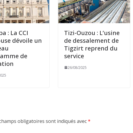
a : La CCI
Tizi-Ouzou : L’usine
use dévoile un
de dessalement de
eau
Tigzirt reprend du
ramme de
service
ation
26/08/2025
2025
champs obligatoires sont indiqués avec
*