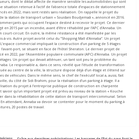
gueurs, dont le diktat affecte de manière sensible les automobilistes qui sont
e situation retenue à l’actif de l’absence totale d’espaces de stationnement
ncés en 2022, mais sont restés sans réalisation. On rappelle le projet du
de la station de transport urbain « Souidani Boudjemaâ », annoncé en 2016.
0 commerçants qui occupent l’espace destiné à recevoir le projet. Ce dernier
gé en 2015 par un incendie, avant d’être réhabilité par l’APC d’Annaba. Un
n court-circuit. En outre, la même résistance a été manifestée par les
-à-vis. Autre projet avorté celui du ‘’Shopping Mall d’Annaba’’. Un projet
a. L’espace commercial impliquait la construction d’un parking de 5 étages
’avant-port, se situant en face de l’hôtel Sheraton. Le dernier projet de
oncé en 2022, par l’Assemblée populaire communale (APC) d’Annaba. Un projet
étages. Un projet qui devait atténuer, un tant soit peu le problème du
naba. Le responsable a, dans ce sens, révélé que l’étude de transformation
uée au centre de la ville, la structure dispose déjà d’un étage et s’étend sur
s de véhicules. Dans le même sens, le chef de l’exécutif local a, aussi, fait
ille, du côté de Sidi Brahim, pour la réalisation d’un parking à étage. Il a
lisation du projet à l’entreprise publique de construction en charpente
it savoir qu’un important projet est prévu au niveau de la station « Kouche
er dans la réhabilitation de cette station de transport intercommunal. Selon
 En attendant, Annaba va devoir se contenter pour le moment du parking à
ures, 20 postes de travail.
lgériens
Grâce aux dernières précipitations: Les barrages de l’Est du pays font le