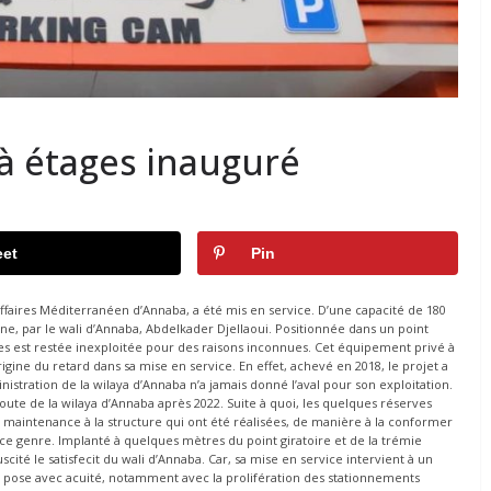
à étages inauguré
et
Pin
’affaires Méditerranéen d’Annaba, a été mis en service. D’une capacité de 180
ine, par le wali d’Annaba, Abdelkader Djellaoui. Positionnée dans un point
ages est restée inexploitée pour des raisons inconnues. Cet équipement privé à
origine du retard dans sa mise en service. En effet, achevé en 2018, le projet a
nistration de la wilaya d’Annaba n’a jamais donné l’aval pour son exploitation.
ute de la wilaya d’Annaba après 2022. Suite à quoi, les quelques réserves
e maintenance à la structure qui ont été réalisées, de manière à la conformer
ce genre. Implanté à quelques mètres du point giratoire et de la trémie
scité le satisfecit du wali d’Annaba. Car, sa mise en service intervient à un
ose avec acuité, notamment avec la prolifération des stationnements