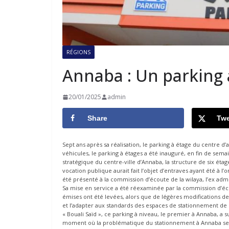
RÉGIONS
Annaba : Un parking 
20/01/2025
admin
Share
Twe
Sept ans après sa réalisation, le parking à étage du centre d
véhicules, le parking à étages a été inauguré, en fin de sema
stratégique du centre-ville d’Annaba, la structure de six ét
vocation publique aurait fait l’objet d’entraves ayant été à l’
été présenté à la commission d’écoute de la wilaya, l’ex admi
Sa mise en service a été réexaminée par la commission d’éco
émises ont été levées, alors que de légères modifications d
et l’adapter aux standards des espaces de stationnement de 
« Bouali Saïd », ce parking à niveau, le premier à Annaba, a su
moment où la problématique du stationnement à Annaba se p