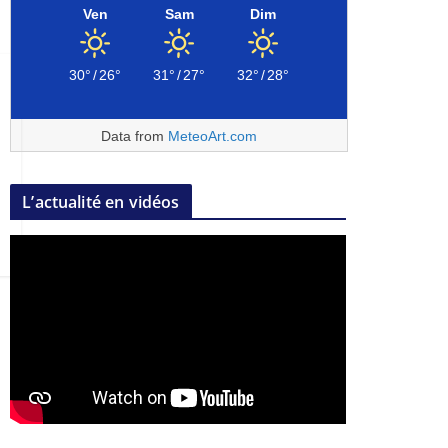
Ven
Sam
Dim
30°
/
26°
31°
/
27°
32°
/
28°
Data from
MeteoArt.com
L’actualité en vidéos