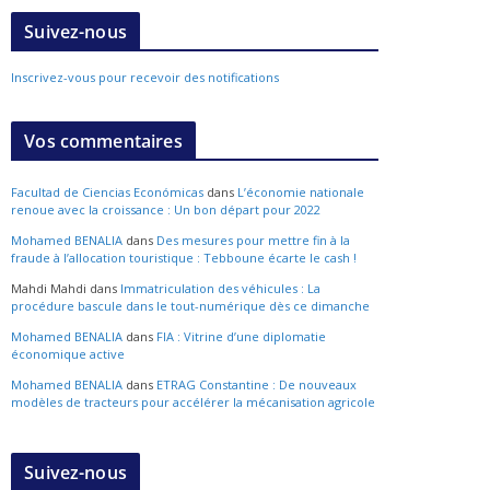
Suivez-nous
Inscrivez-vous pour recevoir des notifications
Vos commentaires
Facultad de Ciencias Económicas
dans
L’économie nationale
renoue avec la croissance : Un bon départ pour 2022
Mohamed BENALIA
dans
Des mesures pour mettre fin à la
fraude à l’allocation touristique : Tebboune écarte le cash !
Mahdi Mahdi
dans
Immatriculation des véhicules : La
procédure bascule dans le tout-numérique dès ce dimanche
Mohamed BENALIA
dans
FIA : Vitrine d’une diplomatie
économique active
Mohamed BENALIA
dans
ETRAG Constantine : De nouveaux
modèles de tracteurs pour accélérer la mécanisation agricole
Suivez-nous