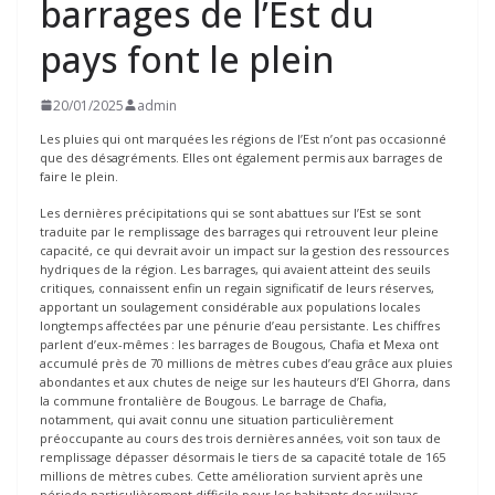
barrages de l’Est du
pays font le plein
20/01/2025
admin
Les pluies qui ont marquées les régions de l’Est n’ont pas occasionné
que des désagréments. Elles ont également permis aux barrages de
faire le plein.
Les dernières précipitations qui se sont abattues sur l’Est se sont
traduite par le remplissage des barrages qui retrouvent leur pleine
capacité, ce qui devrait avoir un impact sur la gestion des ressources
hydriques de la région. Les barrages, qui avaient atteint des seuils
critiques, connaissent enfin un regain significatif de leurs réserves,
apportant un soulagement considérable aux populations locales
longtemps affectées par une pénurie d’eau persistante. Les chiffres
parlent d’eux-mêmes : les barrages de Bougous, Chafia et Mexa ont
accumulé près de 70 millions de mètres cubes d’eau grâce aux pluies
abondantes et aux chutes de neige sur les hauteurs d’El Ghorra, dans
la commune frontalière de Bougous. Le barrage de Chafia,
notamment, qui avait connu une situation particulièrement
préoccupante au cours des trois dernières années, voit son taux de
remplissage dépasser désormais le tiers de sa capacité totale de 165
millions de mètres cubes. Cette amélioration survient après une
période particulièrement difficile pour les habitants des wilayas