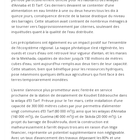
d’Annaba et El Tarf. Ces derniers devaient se contenter d’une
alimentation en eau limitée à une ou deux heures tous les dix à
quinze jours, conséquence directe de la baisse drastique du niveau
des barrages. Cette situation avait contraint de nombreux ménages à
se tourner vers l’approvisionnement par citernes, soulevant des
inquiétudes quant à la qualité de l’eau distribuée.
Les précipitations ont également eu un impact positif sur l’ensemble
de l’écosystème régional. La nappe phréatique s’est régénérée, les
oueds et cours d’eau ont retrouvé leur vigueur d’antan, et les marais
de la Mekhada, capables de stocker jusqu’à 150 millions de mètres
cubes d’eau, sont aujourd’hui remplis aux deux tiers de leur capacité.
Cette situation, bien que bénéfique pour les ressources hydriques,
pose néanmoins quelques défis aux agriculteurs qui font face à des
terres temporairement inondées.
L’avenir s’annonce plus prometteur avec l’entrée en service
prochaine de la station de dessalement de Koudiet Eddraouche dans
la wilaya d’El Tarf. Prévue pour le 1er mars, cette installation d’une
capacité de 300 000 mètres cubes par jour permettra d’alimenter
vingt communes d’El Tarf (80 000 m³/j), ainsi que les wilayas d’Annaba
(160 000 m³/j), de Guelma (40 000 m³/j) et de Skikda (20 000 m³/j). Le
projet du barrage de Boukhroufa, dont la construction est
malheureusement à l’arrêt depuis trois ans en raison d’un litige
financier, représente un potentiel supplémentaire non négligeable.
Avec un taux d’avancement des travaux dépassant les 80% et une