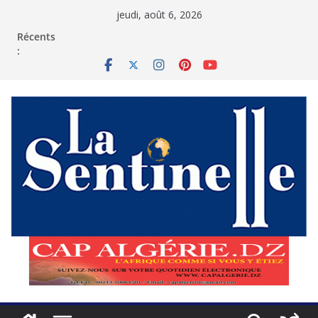
Passer
jeudi, août 6, 2026
au
contenu
Récents
: