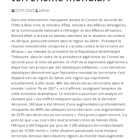
22/01/2025
admin
Dans une intervention marquante devant le Conseil de sécurité de
l’ONU à New York, le ministre d’État, ministre des Affaires étrangères,
de la Communauté nationale à l’étranger et des Affaires africaines,
Ahmed Attaf, a dressé un tableau alarmant de la situation sécuritaire
en Afrique, particulièrement dans la région du Sahel. Présidant la
réunion ministérielle consacrée à « la lutte contre le terrorisme en
Afrique » sur mandat du président de la République Abdelmadjid
Tebboune, dans le cadre de la présidence algérienne du Conseil de
sécurité pour le mois de janvier, le chef de la diplomatie algérienne a
étayé hier son propos par des statistiques édifiantes. « Les dernières
statistiques démontrent que l’épicentre mondial du terrorisme s’est
déplacé vers la région du Sahel, une région qui représente
actuellement, à elle seule, 48% des décès liés au terrorisme dans le
monde, contre 1% en 2007 », a-t-il affirmé, soulignant l’ampleur de
cette évolution dramatique. Le ministre a poursuivi son analyse en
révélant que « les chiffres indiquent qu’au cours de la dernière
décennie, l’Afrique a été témoin d’une augmentation profondément
choquante de 400% des attaques terroristes avec une augmentation
de 237% des décès dus au terrorisme ». Plus préoccupant encore, il a
précisé que « au cours des neuf premiers mois de l’année 2024,
l’Afrique a été frappée par plus de 3.200 attaques terroristes faisant
plus de 13.000 morts ». Cette situation paradoxale où la menace
terroriste diminue dans d’autres régions du monde mais augmente