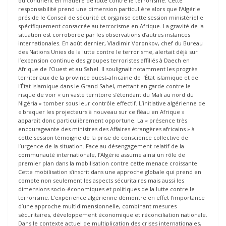
du continent en matière de lutte contre le terrorisme. Cette
responsabilité prend une dimension particulière alors que l’Algérie
préside le Conseil de sécurité et organise cette session ministérielle
spécifiquement consacrée au terrorisme en Afrique. La gravité de la
situation est corroborée par les observations d’autres instances
internationales. En août dernier, Vladimir Voronkov, chef du Bureau
des Nations Unies de la lutte contre le terrorisme, alertait déjà sur
l’expansion continue des groupes terroristes affiliés à Daech en
Afrique de l’Ouest et au Sahel. Il soulignait notamment les progrès
territoriaux de la province ouest-africaine de l’État islamique et de
l’État islamique dans le Grand Sahel, mettant en garde contre le
risque de voir « un vaste territoire s’étendant du Mali au nord du
Nigéria » tomber sous leur contrôle effectif. L’initiative algérienne de
« braquer les projecteurs à nouveau sur ce fléau en Afrique »
apparaît donc particulièrement opportune. La « présence très
encourageante des ministres des Affaires étrangères africains » à
cette session témoigne de la prise de conscience collective de
l’urgence de la situation. Face au désengagement relatif de la
communauté internationale, l’Algérie assume ainsi un rôle de
premier plan dans la mobilisation contre cette menace croissante.
Cette mobilisation s’inscrit dans une approche globale qui prend en
compte non seulement les aspects sécuritaires mais aussi les
dimensions socio-économiques et politiques de la lutte contre le
terrorisme. L’expérience algérienne démontre en effet l’importance
d’une approche multidimensionnelle, combinant mesures
sécuritaires, développement économique et réconciliation nationale.
Dans le contexte actuel de multiplication des crises internationales,