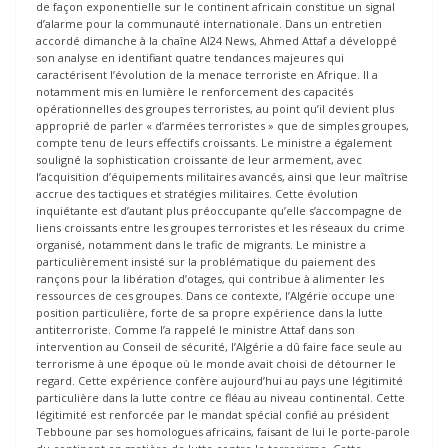
de façon exponentielle sur le continent africain constitue un signal
d’alarme pour la communauté internationale. Dans un entretien
accordé dimanche à la chaîne Al24 News, Ahmed Attaf a développé
son analyse en identifiant quatre tendances majeures qui
caractérisent l’évolution de la menace terroriste en Afrique. Il a
notamment mis en lumière le renforcement des capacités
opérationnelles des groupes terroristes, au point qu’il devient plus
approprié de parler « d’armées terroristes » que de simples groupes,
compte tenu de leurs effectifs croissants. Le ministre a également
souligné la sophistication croissante de leur armement, avec
l’acquisition d’équipements militaires avancés, ainsi que leur maîtrise
accrue des tactiques et stratégies militaires. Cette évolution
inquiétante est d’autant plus préoccupante qu’elle s’accompagne de
liens croissants entre les groupes terroristes et les réseaux du crime
organisé, notamment dans le trafic de migrants. Le ministre a
particulièrement insisté sur la problématique du paiement des
rançons pour la libération d’otages, qui contribue à alimenter les
ressources de ces groupes. Dans ce contexte, l’Algérie occupe une
position particulière, forte de sa propre expérience dans la lutte
antiterroriste. Comme l’a rappelé le ministre Attaf dans son
intervention au Conseil de sécurité, l’Algérie a dû faire face seule au
terrorisme à une époque où le monde avait choisi de détourner le
regard. Cette expérience confère aujourd’hui au pays une légitimité
particulière dans la lutte contre ce fléau au niveau continental. Cette
légitimité est renforcée par le mandat spécial confié au président
Tebboune par ses homologues africains, faisant de lui le porte-parole