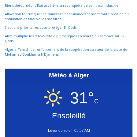
Biens détournés : L’État accélère la reconquête de son tissu industriel
Allocation touristique : Le ministère des Finances dément toute révision ou
annulation des nouvelles mesures
3 actions prioritaires pour protéger El-Qods
Attaf multiplie les tête-à-tête diplomatiques en marge du sommet sur El-
Qods
Algérie-Tchad : Le renforcement de la coopération au cœur de la visite de
Mohamed Boukhari à N’Djamena
Météo à Alger
31°
C
Ensoleillé
Lever du soleil: 05:57 AM