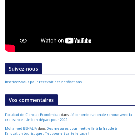
Suivez-nous
Inscrivez-vous pour recevoir des notifications
Vos commentaires
Facultad de Ciencias Económicas
dans
L’économie nationale renoue avec la
croissance : Un bon départ pour 2022
Mohamed BENALIA
dans
Des mesures pour mettre fin à la fraude à
l’allocation touristique : Tebboune écarte le cash !