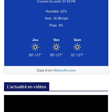
Coucher du soleil: 07:49 PM
Humidité: 62%
Vent: 16.9Kmph
Pluie: 4%
Jeu
Ven
Sam
30°
/
27°
30°
/
27°
31°
/
27°
Data from
MeteoArt.com
L’actualité en vidéos