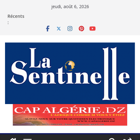
Passer
jeudi, août 6, 2026
au
contenu
Récents
: