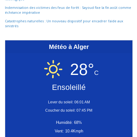
Indemnisation des victimes des feux de forêt : Sayoud fixe la fin août comme
échéance impérative
Catastrophes naturelles : Un nouveau dispositif pour encadrer l’aide aux
sinistrés
Météo à Alger
28°
C
Ensoleillé
Lever du soleil: 06:01 AM
Coucher du soleil: 07:45 PM
Humidité: 68%
Vent: 10.4Kmph