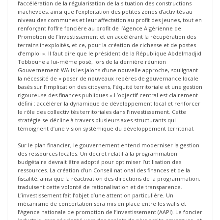
l’accélération de la régularisation de la situation des constructions
inachevées, ainsi que l’exploitation des petites zones d’activités au
niveau des communes et leur affectation au profit des jeunes, tout en
renforçant l’offre foncière au profit de l’Agence Algérienne de
Promotion de l’Investissement et en accélérant la récupération des
terrains inexploités, et ce, pour la création de richesse et de postes
d’emploi ». Il faut dire que le président de la République Abdelmadjid
Tebboune a lui-même posé, lors de la dernière réunion
Gouvernement-WAlis les jalons d’une nouvelle approche, soulignant
la nécessité de « poser de nouveaux repères de gouvernance locale
basés sur l’implication des citoyens, l’équité territoriale et une gestion
rigoureuse des finances publiques ».L’objectif central est clairement
défini : accélérer la dynamique de développement local et renforcer
le rôle des collectivités territoriales dans l’investissement. Cette
stratégie se décline à travers plusieurs axes structurants qui
témoignent d’une vision systémique du développement territorial.
Sur le plan financier, le gouvernement entend moderniser la gestion
des ressources locales. Un décret relatif à la programmation
budgétaire devrait être adopté pour optimiser l’utilisation des
ressources. La création d’un Conseil national des finances et de la
fiscalité, ainsi que la réactivation des directions de la programmation,
traduisent cette volonté de rationalisation et de transparence.
L’investissement fait l’objet d’une attention particulière. Un
mécanisme de concertation sera mis en place entre les walis et
l’Agence nationale de promotion de l’investissement (AAPI). Le foncier