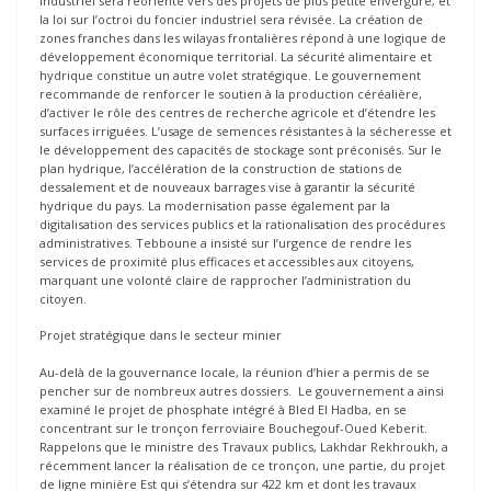
industriel sera réorienté vers des projets de plus petite envergure, et
la loi sur l’octroi du foncier industriel sera révisée. La création de
zones franches dans les wilayas frontalières répond à une logique de
développement économique territorial. La sécurité alimentaire et
hydrique constitue un autre volet stratégique. Le gouvernement
recommande de renforcer le soutien à la production céréalière,
d’activer le rôle des centres de recherche agricole et d’étendre les
surfaces irriguées. L’usage de semences résistantes à la sécheresse et
le développement des capacités de stockage sont préconisés. Sur le
plan hydrique, l’accélération de la construction de stations de
dessalement et de nouveaux barrages vise à garantir la sécurité
hydrique du pays. La modernisation passe également par la
digitalisation des services publics et la rationalisation des procédures
administratives. Tebboune a insisté sur l’urgence de rendre les
services de proximité plus efficaces et accessibles aux citoyens,
marquant une volonté claire de rapprocher l’administration du
citoyen.
Projet stratégique dans le secteur minier
Au-delà de la gouvernance locale, la réunion d’hier a permis de se
pencher sur de nombreux autres dossiers. Le gouvernement a ainsi
examiné le projet de phosphate intégré à Bled El Hadba, en se
concentrant sur le tronçon ferroviaire Bouchegouf-Oued Keberit.
Rappelons que le ministre des Travaux publics, Lakhdar Rekhroukh, a
récemment lancer la réalisation de ce tronçon, une partie, du projet
de ligne minière Est qui s’étendra sur 422 km et dont les travaux