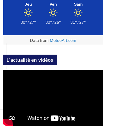
Jeu
Ven
Sam
30°
/
27°
30°
/
26°
31°
/
27°
Data from
MeteoArt.com
L’actualité en vidéos