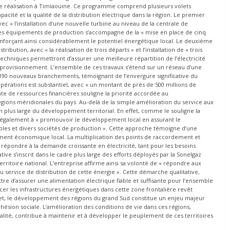
 de réalisation à Timiaouine. Ce programme comprend plusieurs volets
acité et la qualité de la distribution électrique dans la région. Le premier
c « l’installation d’une nouvelle turbine au niveau de la centrale de
des équipements de production s’accompagne de la « mise en place de cinq
nforçant ainsi considérablement le potentiel énergétique local. Le deuxième
bution, avec « la réalisation de trois départs » et l’installation de « trois
echniques permettront d’assurer une meilleure répartition de l’électricité
approvisionnement. L’ensemble de ces travaux s’étend sur un réseau d’une
e 190 nouveaux branchements, témoignant de l’envergure significative du
opérations est substantiel, avec « un montant de près de 500 millions de
ante de ressources financières souligne la priorité accordée au
gions méridionales du pays. Au-delà de la simple amélioration du service aux
on plus large du développement territorial. En effet, comme le souligne la
également à « promouvoir le développement local en assurant le
coles et divers sociétés de production ». Cette approche témoigne d’une
pement économique local. La multiplication des points de raccordement et
répondre à la demande croissante en électricité, tant pour les besoins
ive s’inscrit dans le cadre plus large des efforts déployés par la Sonelgaz
erritoire national. L’entreprise affirme ainsi sa volonté de « répondre aux
du service de distribution de cette énergie ». Cette démarche qualitative,
tre d’assurer une alimentation électrique fiable et suffisante pour l’ensemble
cer les infrastructures énergétiques dans cette zone frontalière revêt
fet, le développement des régions du grand Sud constitue un enjeu majeur
cohésion sociale. L’amélioration des conditions de vie dans ces régions,
ualité, contribue à maintenir et à développer le peuplement de ces territoires