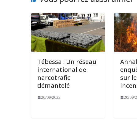
Tébessa : Un réseau
Annab
international de
enquê
narcotrafic
sur l
démantelé
incen
20/09/2022
20/09/