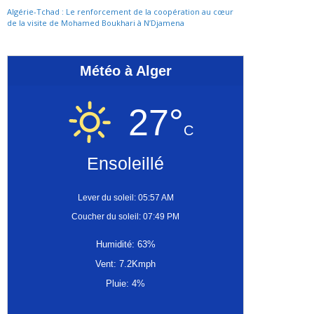
Algérie-Tchad : Le renforcement de la coopération au cœur
de la visite de Mohamed Boukhari à N’Djamena
Météo à Alger
27°
C
Ensoleillé
Lever du soleil: 05:57 AM
Coucher du soleil: 07:49 PM
Humidité: 63%
Vent: 7.2Kmph
Pluie: 4%