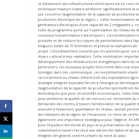
et d’extension des infrastructures électriques est en cours
techniques majeurs visant à améliorer significativement la cap
axe concerne l’augmentation de la capacité de production ave
production électrique de la région ». Cette modernisation 
générateurs électriques d’une capacité de 2 mégawatts », re
volet du programme porte sur l’optimisation du réseau de distri
nouveaux transformateurs électriques ». Ces améliorations t
produite et de réduire les risques de perturbations dans l’
longueur totale de 57 kilomètres et prévoit la réalisation d
projet. L’investissement consenti par les autorités pour ces 
dinars » alloué à leur réalisation. Cette mobilisation import
développement des infrastructures énergétiques dans les ré
particuliers, ces nouveaux projets s’inscrivent dans une visi
Sonelgaz dans son communiqué, ces investissements visent 
raccordement au réseau d’électricité des exploitations agri
stratégie intégrée associant l’accès à l’énergie au dévelop
l’augmentation de la capacité de production permettront de 
domestiques que pour les activités économiques. Cette initiat
pour améliorer la qualité de ses services sur l’ensemble du t
demandes des clients, à travers l’amélioration de la qualité 
associée à l’extension quantitative du réseau, devrait permet
des habitants de la région de Timiaouine. Le choix de renfor
également une importance stratégique pour l’Algérie. En ef
pour l’équilibre territorial du pays et la préservation de sa 
notamment à travers l’accès à une électricité stable et de q
éloignés des grands centres urbains du nord du pays.