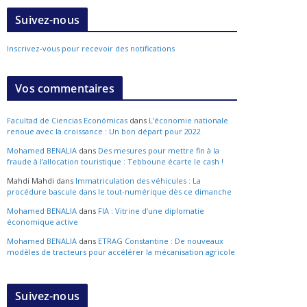
Suivez-nous
Inscrivez-vous pour recevoir des notifications
Vos commentaires
Facultad de Ciencias Económicas
dans
L’économie nationale
renoue avec la croissance : Un bon départ pour 2022
Mohamed BENALIA
dans
Des mesures pour mettre fin à la
fraude à l’allocation touristique : Tebboune écarte le cash !
Mahdi Mahdi
dans
Immatriculation des véhicules : La
procédure bascule dans le tout-numérique dès ce dimanche
Mohamed BENALIA
dans
FIA : Vitrine d’une diplomatie
économique active
Mohamed BENALIA
dans
ETRAG Constantine : De nouveaux
modèles de tracteurs pour accélérer la mécanisation agricole
Suivez-nous