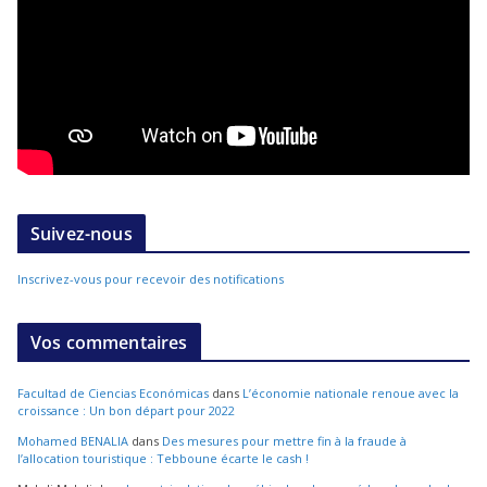
Suivez-nous
Inscrivez-vous pour recevoir des notifications
Vos commentaires
Facultad de Ciencias Económicas
dans
L’économie nationale renoue avec la
croissance : Un bon départ pour 2022
Mohamed BENALIA
dans
Des mesures pour mettre fin à la fraude à
l’allocation touristique : Tebboune écarte le cash !