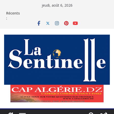
Passer
jeudi, août 6, 2026
au
contenu
Récents
: