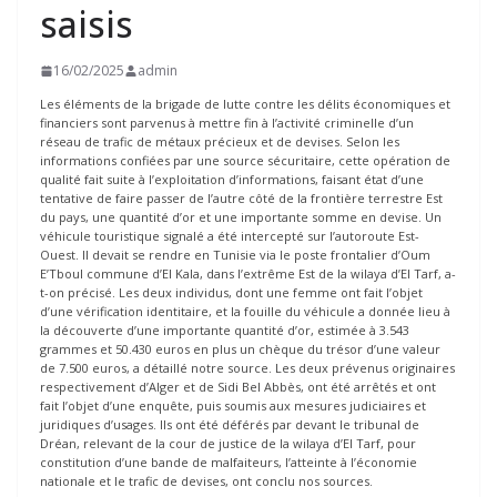
saisis
16/02/2025
admin
Les éléments de la brigade de lutte contre les délits économiques et
financiers sont parvenus à mettre fin à l’activité criminelle d’un
réseau de trafic de métaux précieux et de devises. Selon les
informations confiées par une source sécuritaire, cette opération de
qualité fait suite à l’exploitation d’informations, faisant état d’une
tentative de faire passer de l’autre côté de la frontière terrestre Est
du pays, une quantité d’or et une importante somme en devise. Un
véhicule touristique signalé a été intercepté sur l’autoroute Est-
Ouest. Il devait se rendre en Tunisie via le poste frontalier d’Oum
E’Tboul commune d’El Kala, dans l’extrême Est de la wilaya d’El Tarf, a-
t-on précisé. Les deux individus, dont une femme ont fait l’objet
d’une vérification identitaire, et la fouille du véhicule a donnée lieu à
la découverte d’une importante quantité d’or, estimée à 3.543
grammes et 50.430 euros en plus un chèque du trésor d’une valeur
de 7.500 euros, a détaillé notre source. Les deux prévenus originaires
respectivement d’Alger et de Sidi Bel Abbès, ont été arrêtés et ont
fait l’objet d’une enquête, puis soumis aux mesures judiciaires et
juridiques d’usages. Ils ont été déférés par devant le tribunal de
Dréan, relevant de la cour de justice de la wilaya d’El Tarf, pour
constitution d’une bande de malfaiteurs, l’atteinte à l’économie
nationale et le trafic de devises, ont conclu nos sources.