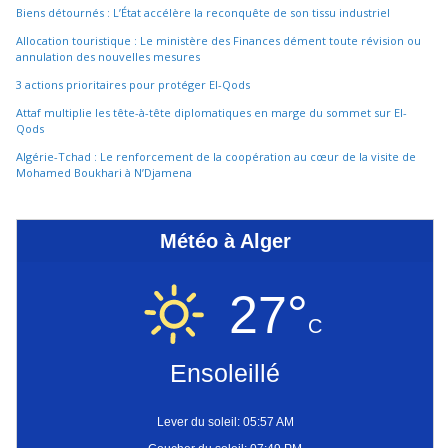
Biens détournés : L’État accélère la reconquête de son tissu industriel
Allocation touristique : Le ministère des Finances dément toute révision ou
annulation des nouvelles mesures
3 actions prioritaires pour protéger El-Qods
Attaf multiplie les tête-à-tête diplomatiques en marge du sommet sur El-
Qods
Algérie-Tchad : Le renforcement de la coopération au cœur de la visite de
Mohamed Boukhari à N’Djamena
Météo à Alger
27°
C
Ensoleillé
Lever du soleil: 05:57 AM