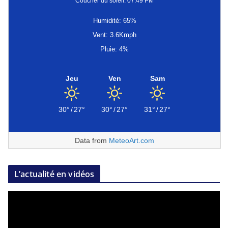
Coucher du soleil: 07:49 PM
Humidité: 65%
Vent: 3.6Kmph
Pluie: 4%
Jeu
Ven
Sam
30°
/
27°
30°
/
27°
31°
/
27°
Data from
MeteoArt.com
L’actualité en vidéos