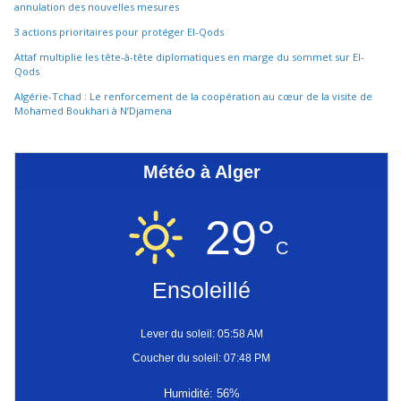
annulation des nouvelles mesures
3 actions prioritaires pour protéger El-Qods
Attaf multiplie les tête-à-tête diplomatiques en marge du sommet sur El-
Qods
Algérie-Tchad : Le renforcement de la coopération au cœur de la visite de
Mohamed Boukhari à N’Djamena
Météo à Alger
29°
C
Ensoleillé
Lever du soleil: 05:58 AM
Coucher du soleil: 07:48 PM
Humidité: 56%