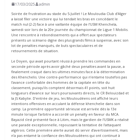
17/03/2025
admin
Soirée de frustration au stade du 5-Juillet ! Le Mouloudia Club d’Alger
a laissé filer une victoire qui lui tendait les bras en concédant le
match nul (2-2) face à une vaillante équipe de l’USM Khenchela,
samedi soir lors de la 20e journée du championnat de Ligue 1 Mobilis.
Une rencontre à rebondissements qui a offert aux spectateurs
présents un scénario digne des plus grands films à suspense, avec son
lot de penalties manqués, de buts spectaculaires et de
retournements de situation.
Le Doyen, qui avait pourtant réussi à prendre les commandes en
seconde période après avoir gâché deux penalties avant la pause, a
finalement craqué dans les ultimes minutes face à la détermination
des Khenchelis. Une contre-performance qui n’entame toutefois pas
l’avance confortable des hommes de la capitale en tête du
classement, puisqu’ils comptent désormais 41 points, soit huit
longueurs d’avance sur leurs poursuivants directs, le CR Belouizdad et
la JS Kabylie. D’entrée de jeu, les Mouloudéens ont affiché leurs
intentions offensives en acculant la défense khenchelie dans son
camp. La première opportunité sérieuse est arrivée dès la 13e
minute lorsque l’arbitre a accordé un penalty en faveur du MCA.
Bayazid s’est présenté face à Litim, mais le gardien de l’USMK a réalisé
une parade exceptionnelle, repoussant la tentative de l’attaquant
algérois. Cette première alerte aurait dû servir d’avertissement, mais
n’a pas entamé la confiance des Mouloudéens qui ont continué à