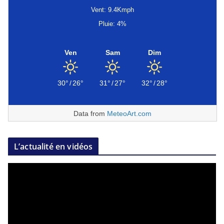
Vent: 9.4Kmph
Pluie: 4%
Ven
Sam
Dim
30°
/
26°
31°
/
27°
32°
/
28°
Data from
MeteoArt.com
L’actualité en vidéos