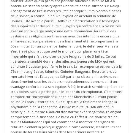
pousser. Alors que la première période touchait à sa fin, le MCA a
obtenu un second penalty après une faute dans la surface sur Naïdji.
Changement de tireur mais résultat identique : Litim, véritable héros
de la soirée, a réalisé un nouvel exploit en arrêtant la tentative de
Bouras juste avant la pause. Il fallait voir la frustration sur les visages
des supporters et des joueurs du Doyen qui rentraient aux vestiaires
avec un score vierge malgré une nette domination. Au retour des
vestiaires, les Algérois sont revenus avec des intentions encore plus
affirmées, et leur persévérance a finalement été récompensée à la
55e minute. Sur un corner parfaitement tiré, le défenseur Menzela
s’est élevé plus haut que tout le monde pour placer une tête
imparable qui a fait exploser de joie les gradins du 5-Juillet. Ce but
libérateur a semblé donner des ailes aux joueurs du MCA qui ont
continué à pousser pour faire le break. La récompense est venue à la
75e minute, grâce au talent du Guinéen Bangoura. Recruté lors du
mercato hivernal, l’attaquant a fait parler sa classe en inscrivant son
deuxième but sous les couleurs mouloudéennes, donnant ainsi un
avantage confortable à son équipe. À 2-0, le match semblait plié et les
trois points dans la poche pour le leader du championnat. C’était sans
compter sur l’incroyable résilience des Khenchelis qui n’ont jamais
baissé les bras. L’entrée en jeu de Djaouchi a totalement changé la
physionomie de la rencontre. À la 84e minute, l’USMK obtient un
penalty que le même Djaouchi transforme avec sang-froid, relançant
complètement le suspense. Ce but a eu l’effet d’une douche froide
sur les Mouloudéens qui ont commencé à montrer des signes de
fébrilité. Sentant la panique gagner le camp adverse, les visiteurs ont
poussé de toutes leurs forces dans les derniers instants. Et