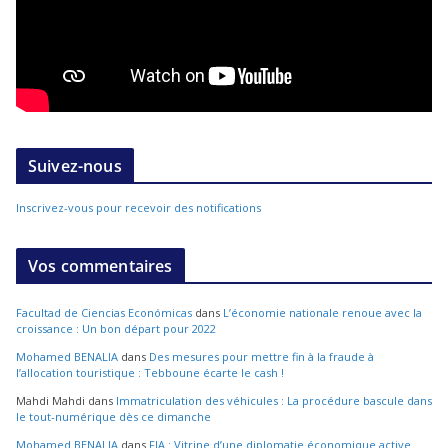
Suivez-nous
Inscrivez-vous pour recevoir des notifications
Vos commentaires
Facultad de Ciencias Económicas
dans
L’économie nationale renoue avec la
croissance : Un bon départ pour 2022
Mohamed BENALIA
dans
Des mesures pour mettre fin à la fraude à
l’allocation touristique : Tebboune écarte le cash !
Mahdi Mahdi
dans
Immatriculation des véhicules : La procédure bascule dans
le tout-numérique dès ce dimanche
Mohamed BENALIA
dans
FIA : Vitrine d’une diplomatie économique active