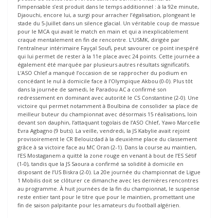
l’impensable s’est produit dans le temps additionnel : à la 92e minute,
Djaouchi, encore lui, a surgi pour arracher l’égalisation, plongeant le
stade du 5-Juillet dans un silence glacial. Un véritable coup de massue
pour le MCA qui avait le match en main et qui a inexplicablement
craqué mentalement en fin de rencontre. L’USMK, dirigée par
l’entraîneur intérimaire Fayçal Soufi, peut savourer ce point inespéré
qui lui permet de rester à la 11e place avec 24 points. Cette journée a
également été marquée par plusieurs autres résultats significatifs.
L’ASO Chlef a manqué l’occasion de se rapprocher du podium en
concédant le nul à domicile face à l’Olympique Akbou (0-0). Plus tôt
dans la journée de samedi, le Paradou AC a confirmé son
redressement en dominant avec autorité le CS Constantine (2-0). Une
victoire qui permet notamment à Boulbina de consolider sa place de
meilleur buteur du championnat avec désormais 15 réalisations, loin
devant son dauphin, l’attaquant togolais de l’ASO Chlef, Yawo Marcelle
Evra Agbagno (9 buts). La veille, vendredi, la JS Kabylie avait rejoint
provisoirement le CR Belouizdad à la deuxième place du classement
grâce à sa victoire face au MC Oran (2-1). Dans la course au maintien,
l’ES Mostaganem a quitté la zone rouge en venant à bout de l’ES Sétif
(1-0), tandis que la JS Saoura a confirmé sa solidité à domicile en
disposant de l’US Biskra (2-0). La 20e journée du championnat de Ligue
1 Mobilis doit se clôturer ce dimanche avec les dernières rencontres
au programme. À huit journées de la fin du championnat, le suspense
reste entier tant pour le titre que pour le maintien, promettant une
fin de saison palpitante pour les amateurs du football algérien.