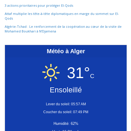
3 actions prioritaires pour protéger El-Qods
Attaf multiplie les tête-à-tête diplomatiques en marge du sommet sur El-
Qods
Algérie-Tchad : Le renforcement de la coopération au cœur de la visite de
Mohamed Boukhari à N’Djamena
Météo à Alger
31°
C
Ensoleillé
Lever du soleil: 05:57 AM
Coucher du soleil: 07:49 PM
Humidité: 62%