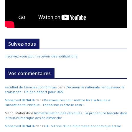
Suivez-nous
Inscrivez-vous pour recevoir des notifications
Vos commentaires
Facultad de Ciencias Económicas
dans
L’économie nationale renoue avec la
croissance : Un bon départ pour 2022
Mohamed BENALIA
dans
Des mesures pour mettre fin à la fraude à
l’allocation touristique : Tebboune écarte le cash !
Mahdi Mahdi
dans
Immatriculation des véhicules : La procédure bascule dans
le tout-numérique dès ce dimanche
Mohamed BENALIA
dans
FIA : Vitrine d’une diplomatie économique active