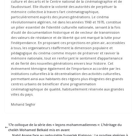
culture et des arts et le Centre national de la cinématographie et de
l’audiovisuel. Elle illustre la volonté des autorités de perpétuer la
mémoire collective à travers l’art cinématographique,
particulièrement auprès des jeunes générations. Le cinéma
révolutionnaire algérien, né dans les années 1960 et 1970, constitue
un pilier essentiel de l’identité culturelle nationale, servant à la fois
d’outil de documentation historique et de vecteur de transmission
des valeurs de résistance et de liberté qui ont marqué la lutte pour
l’indépendance. En proposant ces projections en plein air, accessibles
à tous, les organisateurs réaffirment la dimension populaire et
pédagogique du cinéma comme moyen de préserver et raviver la
mémoire nationale, tout en renforçant le sentiment d’appartenance
et de fierté des nouvelles générations envers leur histoire. Cet
événement témoigne également de l’importance accordée par les
institutions culturelles à la décentralisation des activités culturelles,
permettant ainsi aux habitants des régions plus éloignées des grands
centres urbains de bénéficier d’une programmation
cinématographique de qualité, habituellement réservée aux grandes
villes du pays.
Mohand Seghir
17e colloque de la série des « leçons mohammadiennes »: L’héritage du
cheikh Mohamed Belkaid mis en avant
Nabil Anane face au redoutable Superlek Kiatmoo ; Le prodige algérien à