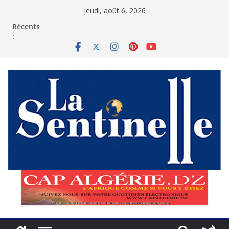
Passer
jeudi, août 6, 2026
au
contenu
Récents
: