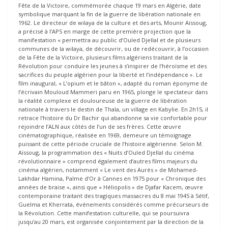
Fête de la Victoire, commémorée chaque 19 mars en Algérie, date
symbolique marquant la fin de la guerre de libération nationale en
1962. Le directeur de wilaya de la culture et des arts, Mounir Aïssoug,
a précisé à l’APS en marge de cette première projection que la
manifestation « permettra au public d’Ouled Djellal et de plusieurs
communes de la wilaya, de découvrir, ou de redécouvrir, à l’occasion
de la Fête de la Victoire, plusieurs films algériens traitant de la
Révolution pour conduire les jeunes à s’inspirer de l’héroïsme et des
sacrifices du peuple algérien pour la liberté et l’indépendance ». Le
film inaugural, « L’opium et le bâton », adapté du roman éponyme de
l’écrivain Mouloud Mammeri paru en 1965, plonge le spectateur dans
la réalité complexe et douloureuse de la guerre de libération
nationale à travers le destin de Thala, un village en Kabylie. En 2h15, il
retrace l’histoire du Dr Bachir qui abandonne sa vie confortable pour
rejoindre l’ALN aux côtés de l’un de ses frères. Cette œuvre
cinématographique, réalisée en 1969, demeure un témoignage
puissant de cette période cruciale de l’histoire algérienne. Selon M.
Aïssoug, la programmation des « Nuits d’Ouled Djellal du cinéma
révolutionnaire » comprend également d’autres films majeurs du
cinéma algérien, notamment « Le vent des Aurès » de Mohamed-
Lakhdar Hamina, Palme d’Or à Cannes en 1975 pour « Chronique des
années de braise », ainsi que « Héliopolis » de Djafar Kacem, œuvre
contemporaine traitant des tragiques massacres du 8 mai 1945 à Sétif,
Guelma et Kherrata, événements considérés comme précurseurs de
la Révolution. Cette manifestation culturelle, qui se poursuivra
jusqu’au 20 mars, est organisée conjointement par la direction de la