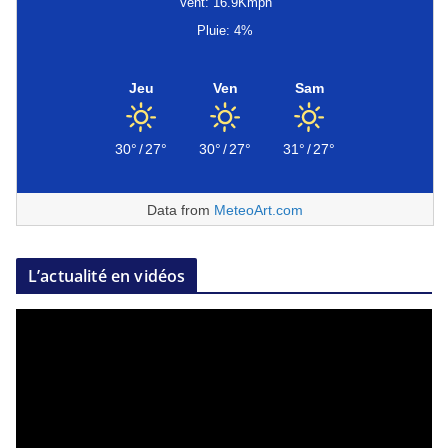
Vent: 16.9Kmph
Pluie: 4%
Jeu
Ven
Sam
30°
/
27°
30°
/
27°
31°
/
27°
Data from
MeteoArt.com
L’actualité en vidéos