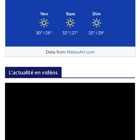
Ven
Sam
Dim
30°
/
26°
32°
/
27°
32°
/
29°
Data from
MeteoArt.com
L’actualité en vidéos