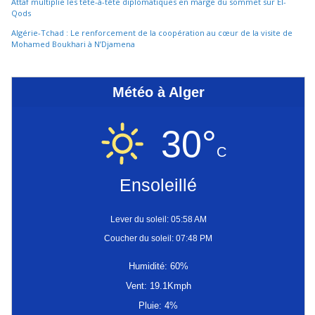
Attaf multiplie les tête-à-tête diplomatiques en marge du sommet sur El-
Qods
Algérie-Tchad : Le renforcement de la coopération au cœur de la visite de
Mohamed Boukhari à N’Djamena
Météo à Alger
30°
C
Ensoleillé
Lever du soleil: 05:58 AM
Coucher du soleil: 07:48 PM
Humidité: 60%
Vent: 19.1Kmph
Pluie: 4%