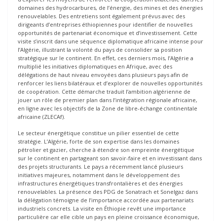
domaines des hydrocarbures, de l’énergie, des mines et des énergies
renouvelables. Des entretiens sont également prévus avec des
dirigeants d’entreprises éthiopiennes pour identifier de nouvelles
opportunités de partenariat économique et d’investissement. Cette
visite s’inscrit dans une séquence diplomatique africaine intense pour
l’Algérie, illustrant la volonté du pays de consolider sa position
stratégique sur le continent. En effet, ces derniers mois, l’Algérie a
multiplié les initiatives diplomatiques en Afrique, avec des
délégations de haut niveau envoyées dans plusieurs pays afin de
renforcer les liens bilatéraux et d’explorer de nouvelles opportunités
de coopération. Cette démarche traduit l’ambition algérienne de
jouer un rôle de premier plan dans l’intégration régionale africaine,
en ligne avec les objectifs de la Zone de libre-échange continentale
africaine (ZLECAf).
Le secteur énergétique constitue un pilier essentiel de cette
stratégie. L’Algérie, forte de son expertise dans les domaines
pétrolier et gazier, cherche à étendre son empreinte énergétique
sur le continent en partageant son savoir-faire et en investissant dans
des projets structurants. Le pays a récemment lancé plusieurs
initiatives majeures, notamment dans le développement des
infrastructures énergétiques transfrontalières et des énergies
renouvelables. La présence des PDG de Sonatrach et Sonelgaz dans
la délégation témoigne de l’importance accordée aux partenariats
industriels concrets. La visite en Éthiopie revêt une importance
particulière car elle cible un pays en pleine croissance économique,