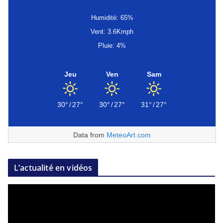
Humidité: 65%
Vent: 3.6Kmph
Pluie: 4%
Jeu
Ven
Sam
30°
/
27°
30°
/
27°
31°
/
27°
Data from
MeteoArt.com
L’actualité en vidéos