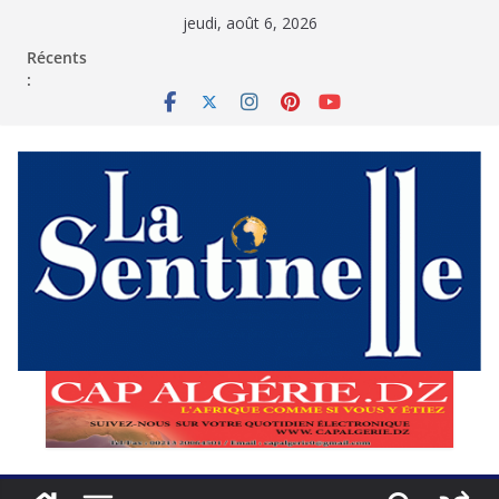
Passer
jeudi, août 6, 2026
au
contenu
Récents
: