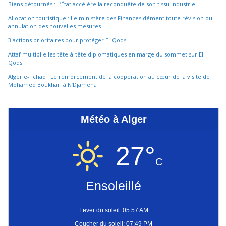
Biens détournés : L’État accélère la reconquête de son tissu industriel
Allocation touristique : Le ministère des Finances dément toute révision ou
annulation des nouvelles mesures
3 actions prioritaires pour protéger El-Qods
Attaf multiplie les tête-à-tête diplomatiques en marge du sommet sur El-
Qods
Algérie-Tchad : Le renforcement de la coopération au cœur de la visite de
Mohamed Boukhari à N’Djamena
Météo à Alger
27°
C
Ensoleillé
Lever du soleil: 05:57 AM
Coucher du soleil: 07:49 PM