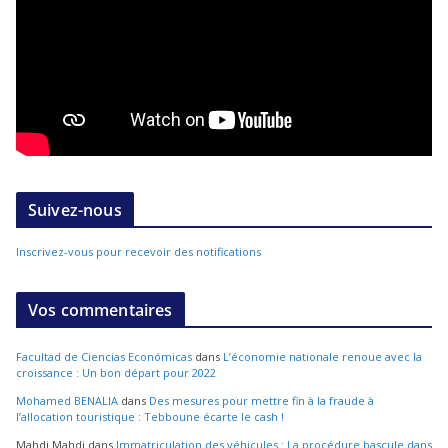
Suivez-nous
Inscrivez-vous pour recevoir des notifications
Vos commentaires
Facultad de Ciencias Económicas
dans
L’économie nationale renoue avec la
croissance : Un bon départ pour 2022
Mohamed BENALIA
dans
Des mesures pour mettre fin à la fraude à
l’allocation touristique : Tebboune écarte le cash !
Mahdi Mahdi
dans
Immatriculation des véhicules : La procédure bascule dans