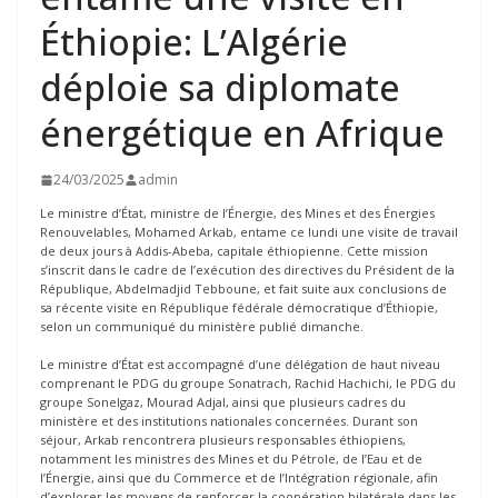
Éthiopie: L’Algérie
déploie sa diplomate
énergétique en Afrique
24/03/2025
admin
Le ministre d’État, ministre de l’Énergie, des Mines et des Énergies
Renouvelables, Mohamed Arkab, entame ce lundi une visite de travail
de deux jours à Addis-Abeba, capitale éthiopienne. Cette mission
s’inscrit dans le cadre de l’exécution des directives du Président de la
République, Abdelmadjid Tebboune, et fait suite aux conclusions de
sa récente visite en République fédérale démocratique d’Éthiopie,
selon un communiqué du ministère publié dimanche.
Le ministre d’État est accompagné d’une délégation de haut niveau
comprenant le PDG du groupe Sonatrach, Rachid Hachichi, le PDG du
groupe Sonelgaz, Mourad Adjal, ainsi que plusieurs cadres du
ministère et des institutions nationales concernées. Durant son
séjour, Arkab rencontrera plusieurs responsables éthiopiens,
notamment les ministres des Mines et du Pétrole, de l’Eau et de
l’Énergie, ainsi que du Commerce et de l’Intégration régionale, afin
d’explorer les moyens de renforcer la coopération bilatérale dans les