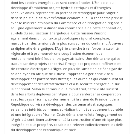
dont les besoins énergétiques sont considérables. L’Éthiopie, qui
développe d’ambitieux projets hydroélectriques et d’énergies
renouvelables, représente un partenaire stratégique pour l’Algérie
dans sa politique de diversification économique. La rencontre prévue
avec le ministre éthiopien du Commerce et de l’Intégration régionale
souligne également la dimension commerciale de cette coopération,
au-delà du seul secteur énergétique. Cette mission s’inscrit
également dans un contexte géopolitique régional complexe,
marqué par des tensions dans plusieurs zones du continent. À travers
sa diplomatie énergétique, l’Algérie cherche à renforcer la stabilité
régionale et à promouvoir une coopération économique
mutuellement bénéfique entre pays africains. Une démarche qui se
traduit par des projets concerts à l’image des projets de raffinerie et
de centrale électrique au Niger, en plus de l’ambition de Sonelgaz de
se déployer en Afrique de l’Ouest. L’approche algérienne vise à
développer des partenariats stratégiques durables qui contribuent au
développement des infrastructures et à la sécurité énergétique sur
le continent. Selon le communiqué ministériel, cette visite s’inscrit
dans les efforts déployés par l’Algérie pour renforcer sa coopération
avec les pays africains, conformément à la vision du Président de la
République qui vise à développer des partenariats stratégiques
servant les intérêts communs et réalisant un développement durable
et une intégration africaine. Cette démarche reflète l’engagement de
l’Algérie à contribuer activement à la construction d’une Afrique plus
intégrée et plus prospère, capable de relever collectivement les défis
du développement économique et social.