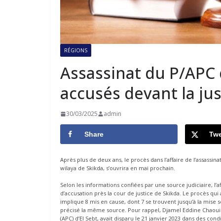
RÉGIONS
Assassinat du P/APC d
accusés devant la ju
30/03/2025
admin
Share
Twe
Après plus de deux ans, le procès dans l’affaire de l’assassi
wilaya de Skikda, s’ouvrira en mai prochain.
Selon les informations confiées par une source judiciaire, l’a
d’accusation près la cour de justice de Skikda. Le procès qu
implique 8 mis en cause, dont 7 se trouvent jusqu’à la mise s
précisé la même source. Pour rappel, Djamel Eddine Chaoui
(APC) d’El Sebt, avait disparu le 21 janvier 2023 dans des con