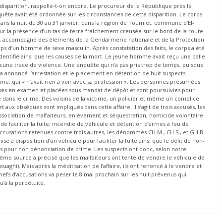
 disparition, rappelle-t-on encore. Le procureur de la République près le
nquête avait été ordonnée sur les circonstances de cette disparition. Le corps
dans la nuit du 30 au 31 janvier, dans la région de Toumiet, commune d’El-
ur la présence d’un tas de terre fraîchement creusée sur le bord de la route
, accompagné des éléments de la Gendarmerie nationale et de la Protection
corps d’un homme de sexe masculin. Après constatation des faits, le corps a été
dentifié ainsi que les causes de la mort. Le jeune homme avait reçu une balle
aucune trace de violence. Une enquête qui n’a pas pris trop de temps, puisque
a a annoncé l’arrestation et le placement en détention de huit suspects.
ime, qui « n’avait rien à voir avec sa profession ». Les personnes présumées
mises en examen et placées sous mandat de dépôt et sont poursuivies pour
e dans le crime. Des voisins de la victime, un policier et même un complice
 aux obsèques sont impliqués dans cette affaire. Il s’agit de trois accusés, les
association de malfaiteurs, enlèvement et séquestration, homicide volontaire
 de faciliter la fuite, incendie de véhicule et détention d’armes à feu de
accusations retenues contre trois autres, les dénommés CH.M., CH.S., et GH.B.
ise à disposition d’un véhicule pour faciliter la fuite ainsi que le délit de non-
vis pour non dénonciation de crime. Les suspects ont donc, selon notre
 même source a précisé que les malfaiteurs ont tenté de vendre le véhicule de
Bouaghi). Mais après la méditisation de l’affaire, ils ont renoncé à le vendre et
 chefs d’accusations va peser le 8 mai prochain sur les huit prévenus qui
u’à la perpétuité.