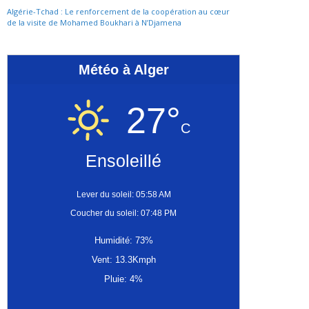
Algérie-Tchad : Le renforcement de la coopération au cœur
de la visite de Mohamed Boukhari à N’Djamena
Météo à Alger
27°
C
Ensoleillé
Lever du soleil: 05:58 AM
Coucher du soleil: 07:48 PM
Humidité: 73%
Vent: 13.3Kmph
Pluie: 4%