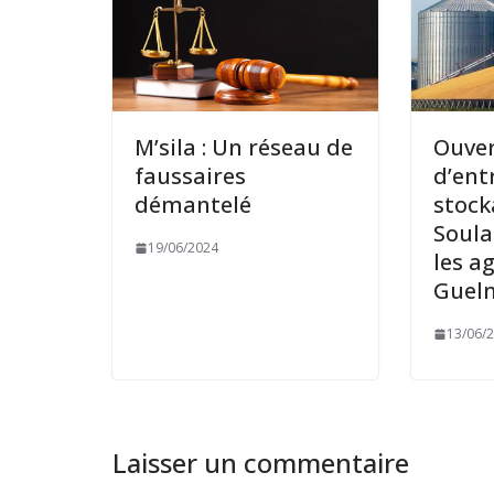
M’sila : Un réseau de
Ouver
faussaires
d’ent
démantelé
stock
Soul
19/06/2024
les a
Guel
13/06/
Laisser un commentaire