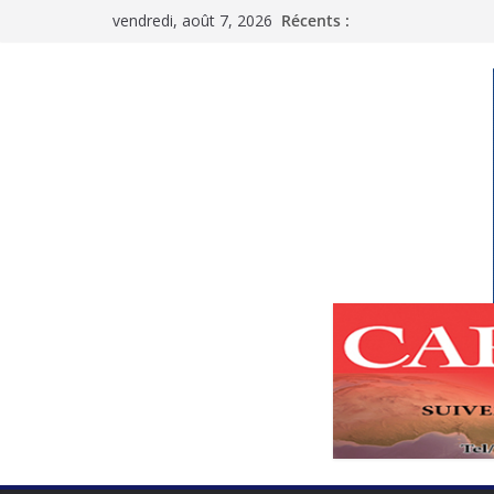
Passer
vendredi, août 7, 2026
Récents :
au
contenu