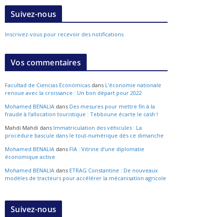
Suivez-nous
Inscrivez-vous pour recevoir des notifications
Vos commentaires
Facultad de Ciencias Económicas
dans
L’économie nationale
renoue avec la croissance : Un bon départ pour 2022
Mohamed BENALIA
dans
Des mesures pour mettre fin à la
fraude à l’allocation touristique : Tebboune écarte le cash !
Mahdi Mahdi
dans
Immatriculation des véhicules : La
procédure bascule dans le tout-numérique dès ce dimanche
Mohamed BENALIA
dans
FIA : Vitrine d’une diplomatie
économique active
Mohamed BENALIA
dans
ETRAG Constantine : De nouveaux
modèles de tracteurs pour accélérer la mécanisation agricole
Suivez-nous