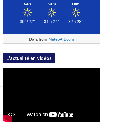
Ven
Sam
Dim
30°
/
27°
31°
/
27°
32°
/
28°
Data from
MeteoArt.com
L’actualité en vidéos