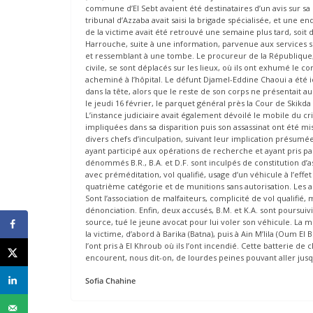
commune d’El Sebt avaient été destinataires d’un avis sur sa
tribunal d’Azzaba avait saisi la brigade spécialisée, et une e
de la victime avait été retrouvé une semaine plus tard, soit 
Harrouche, suite à une information, parvenue aux services s
et ressemblant à une tombe. Le procureur de la République
civile, se sont déplacés sur les lieux, où ils ont exhumé le 
acheminé à l’hôpital. Le défunt Djamel-Eddine Chaoui a été i
dans la tête, alors que le reste de son corps ne présentait 
le jeudi 16 février, le parquet général près la Cour de Skikd
L’instance judiciaire avait également dévoilé le mobile du cr
impliquées dans sa disparition puis son assassinat ont été 
divers chefs d’inculpation, suivant leur implication présumé
ayant participé aux opérations de recherche et ayant pris part
dénommés B.R., B.A. et D.F. sont inculpés de constitution d’
avec préméditation, vol qualifié, usage d’un véhicule à l’effet
quatrième catégorie et de munitions sans autorisation. Les 
Sont l’association de malfaiteurs, complicité de vol qualifié, m
dénonciation. Enfin, deux accusés, B.M. et K.A. sont poursui
source, tué le jeune avocat pour lui voler son véhicule. La
la victime, d’abord à Barika (Batna), puis à Ain M’lila (Oum El 
l’ont pris à El Khroub où ils l’ont incendié. Cette batterie de
encourent, nous dit-on, de lourdes peines pouvant aller jusq
Sofia Chahine