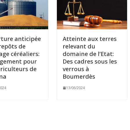
ture anticipée
Atteinte aux terres
repôts de
relevant du
age céréaliers:
domaine de l’Etat:
agement pour
Des cadres sous les
griculteurs de
verrous à
ma
Boumerdès
2024
13/06/2024