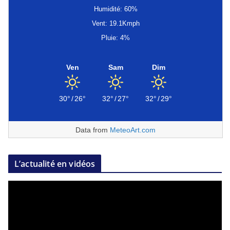
Humidité: 60%
Vent: 19.1Kmph
Pluie: 4%
Ven
Sam
Dim
30°
/
26°
32°
/
27°
32°
/
29°
Data from
MeteoArt.com
L’actualité en vidéos