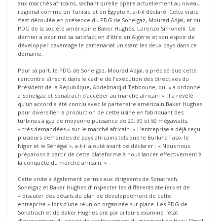
aux marchés africains, sachant qu’elle opère actuellement au niveau
régional comme en Tunisie et en Égypte », a-t-il déclaré. Cette visite
s’est déroulée en présence du PDG de Sonelgaz, Mourad Adjal, et du
PDG de la société américaine Baker Hughes, Lorenzo Simonelli. Ce
dernier a exprimé sa satisfaction d’être en Algérie et son espoir de
développer davantage le partenariat unissant les deux pays dans ce
domaine.
Pour sa part, le PDG de Sonelgaz, Mourad Adjal, a précisé que cette
rencontre s’inscrit dans le cadre de l’exécution des directives du
Président de la République, Abdelmadjid Tebboune, qui « a ordonné
à Sonelgaz et Sonatrach d’accéder au marché africain ». Il a révélé
qu’un accord a été conclu avec le partenaire américain Baker Hughes
pour diversifier la production de cette usine en fabriquant des
turbines à gaz de moyenne puissance de 20, 30 et 50 mégawatts,
« très demandées » sur le marché africain. « L’entreprise a déjà reçu
plusieurs demandes de pays africains tels que le Burkina Faso, le
Niger et le Sénégal », a-t-il ajouté avant de déclarer : « Nous nous
préparons à partir de cette plateforme à nous lancer effectivement à
la conquête du marché africain. »
Cette visite a également permis aux dirigeants de Sonatrach,
Sonelgaz et Baker Hughes d’inspecter les différents ateliers et de
« discuter des détails du plan de développement de cette
entreprise » lors d’une réunion organisée sur place. Les PDG de
Sonatrach et de Baker Hughes ont par ailleurs examiné l’état
d’avancement du projet de renforcement du gisement de Hassi R’mel