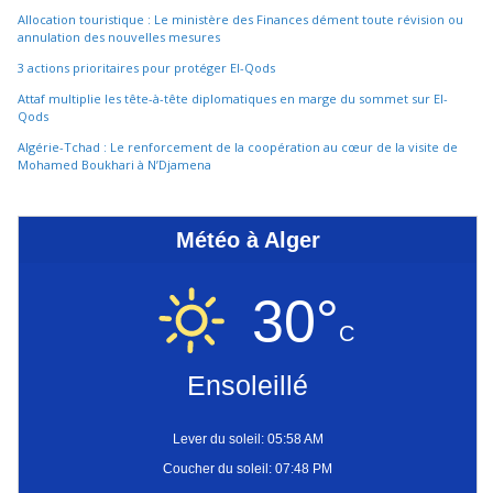
Allocation touristique : Le ministère des Finances dément toute révision ou
annulation des nouvelles mesures
3 actions prioritaires pour protéger El-Qods
Attaf multiplie les tête-à-tête diplomatiques en marge du sommet sur El-
Qods
Algérie-Tchad : Le renforcement de la coopération au cœur de la visite de
Mohamed Boukhari à N’Djamena
Météo à Alger
30°
C
Ensoleillé
Lever du soleil: 05:58 AM
Coucher du soleil: 07:48 PM