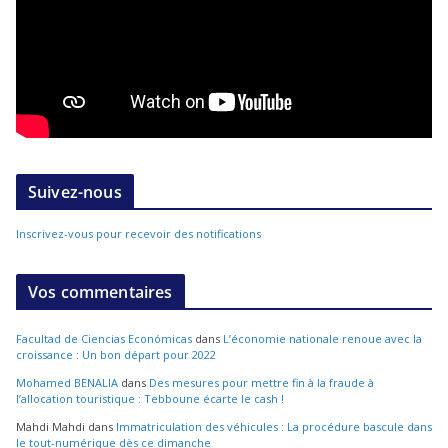
Suivez-nous
Inscrivez-vous pour recevoir des notifications
Vos commentaires
Facultad de Ciencias Económicas
dans
L’économie nationale renoue avec la
croissance : Un bon départ pour 2022
Mohamed BENALIA
dans
Des mesures pour mettre fin à la fraude à
l’allocation touristique : Tebboune écarte le cash !
Mahdi Mahdi
dans
Immatriculation des véhicules : La procédure bascule dans
le tout-numérique dès ce dimanche