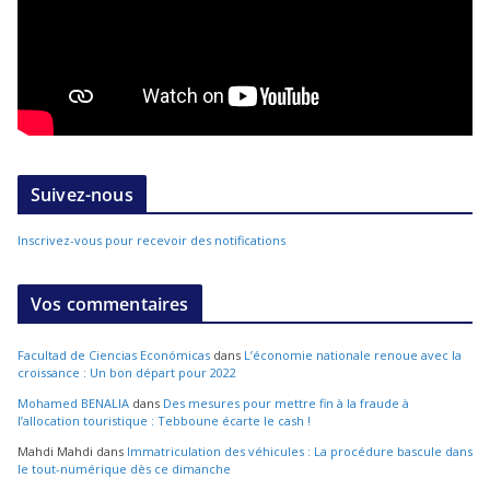
Suivez-nous
Inscrivez-vous pour recevoir des notifications
Vos commentaires
Facultad de Ciencias Económicas
dans
L’économie nationale renoue avec la
croissance : Un bon départ pour 2022
Mohamed BENALIA
dans
Des mesures pour mettre fin à la fraude à
l’allocation touristique : Tebboune écarte le cash !
Mahdi Mahdi
dans
Immatriculation des véhicules : La procédure bascule dans
le tout-numérique dès ce dimanche