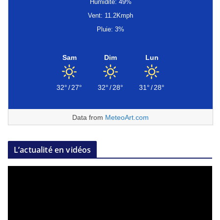
Humidité: 49%
Vent: 11.2Kmph
Pluie: 3%
Sam
Dim
Lun
32°
/
27°
32°
/
28°
31°
/
28°
Data from
MeteoArt.com
L’actualité en vidéos