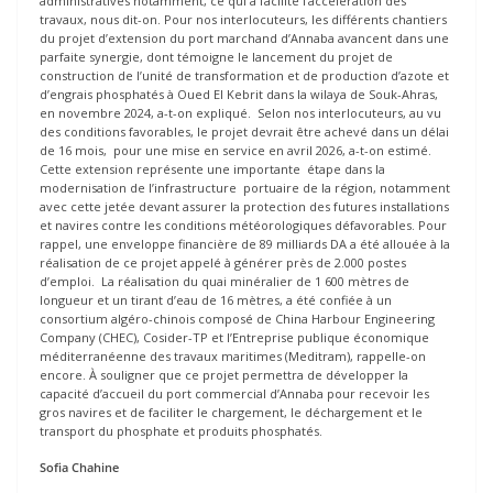
administratives notamment, ce qui a facilité l’accélération des
travaux, nous dit-on. Pour nos interlocuteurs, les différents chantiers
du projet d’extension du port marchand d’Annaba avancent dans une
parfaite synergie, dont témoigne le lancement du projet de
construction de l’unité de transformation et de production d’azote et
d’engrais phosphatés à Oued El Kebrit dans la wilaya de Souk-Ahras,
en novembre 2024, a-t-on expliqué. Selon nos interlocuteurs, au vu
des conditions favorables, le projet devrait être achevé dans un délai
de 16 mois, pour une mise en service en avril 2026, a-t-on estimé.
Cette extension représente une importante étape dans la
modernisation de l’infrastructure portuaire de la région, notamment
avec cette jetée devant assurer la protection des futures installations
et navires contre les conditions météorologiques défavorables. Pour
rappel, une enveloppe financière de 89 milliards DA a été allouée à la
réalisation de ce projet appelé à générer près de 2.000 postes
d’emploi. La réalisation du quai minéralier de 1 600 mètres de
longueur et un tirant d’eau de 16 mètres, a été confiée à un
consortium algéro-chinois composé de China Harbour Engineering
Company (CHEC), Cosider-TP et l’Entreprise publique économique
méditerranéenne des travaux maritimes (Meditram), rappelle-on
encore. À souligner que ce projet permettra de développer la
capacité d’accueil du port commercial d’Annaba pour recevoir les
gros navires et de faciliter le chargement, le déchargement et le
transport du phosphate et produits phosphatés.
Sofia Chahine