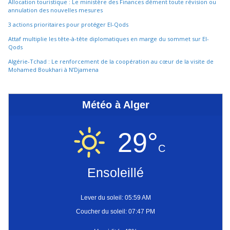
Allocation touristique : Le ministère des Finances dément toute révision ou
annulation des nouvelles mesures
3 actions prioritaires pour protéger El-Qods
Attaf multiplie les tête-à-tête diplomatiques en marge du sommet sur El-
Qods
Algérie-Tchad : Le renforcement de la coopération au cœur de la visite de
Mohamed Boukhari à N’Djamena
Météo à Alger
29°
C
Ensoleillé
Lever du soleil: 05:59 AM
Coucher du soleil: 07:47 PM