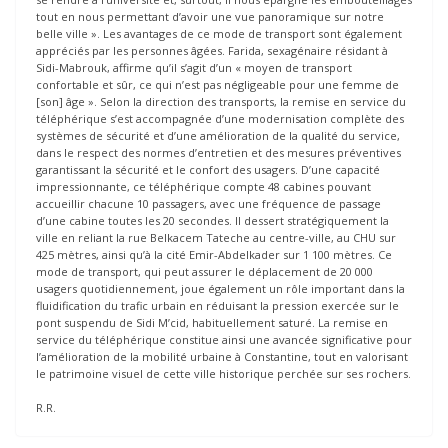
tout en nous permettant d’avoir une vue panoramique sur notre
belle ville ». Les avantages de ce mode de transport sont également
appréciés par les personnes âgées. Farida, sexagénaire résidant à
Sidi-Mabrouk, affirme qu’il s’agit d’un « moyen de transport
confortable et sûr, ce qui n’est pas négligeable pour une femme de
[son] âge ». Selon la direction des transports, la remise en service du
téléphérique s’est accompagnée d’une modernisation complète des
systèmes de sécurité et d’une amélioration de la qualité du service,
dans le respect des normes d’entretien et des mesures préventives
garantissant la sécurité et le confort des usagers. D’une capacité
impressionnante, ce téléphérique compte 48 cabines pouvant
accueillir chacune 10 passagers, avec une fréquence de passage
d’une cabine toutes les 20 secondes. Il dessert stratégiquement la
ville en reliant la rue Belkacem Tateche au centre-ville, au CHU sur
425 mètres, ainsi qu’à la cité Emir-Abdelkader sur 1 100 mètres. Ce
mode de transport, qui peut assurer le déplacement de 20 000
usagers quotidiennement, joue également un rôle important dans la
fluidification du trafic urbain en réduisant la pression exercée sur le
pont suspendu de Sidi M’cid, habituellement saturé. La remise en
service du téléphérique constitue ainsi une avancée significative pour
l’amélioration de la mobilité urbaine à Constantine, tout en valorisant
le patrimoine visuel de cette ville historique perchée sur ses rochers.
R.R.