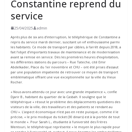
Constantine reprend du
service
25/04/2025
admin
Après plus de six ans d’interruption, le téléphérique de Constantine a
repris du service mardi dernier, suscitant un vif enthousiasme parmi
les habitants. Ce mode de transport par câbles, à l’arrêt depuis 2018, a
fait l’objet d’importants travaux de maintenance et de modernisation
avant sa remise en service. Dès les premières heures d’exploitation,
les différentes stations du parcours – Rue Tateche, cité Emir
Abdelkader, Place du 1er novembre et CHU – ont été prises d’assaut
par une population impatiente de retrouver ce moyen de transport
emblématique offrant une vue exceptionnelle sur la ville du Vieux
Rocher.
« Nous avons attendu ce jour avec une grande impatience », confie
Djarir B., habitant du quartier de la Casbah. Il souligne que le
téléphérique « résout le problème des déplacements quotidiens des
visiteurs de la ville, des travailleurs et des patients se rendant au
CHU ». L’aspect économique n’est pas en reste puisque, comme il le
précise, « le prix modique du ticket (30 dinars) est à la portée de tout
le monde ». Pour Sarah L., étudiante à l’université des Frères
Mentouri, le téléphérique représente « le moyen le plus rapide pour
se rendre à l’université et, surtout, il nous épargne les embouteillages