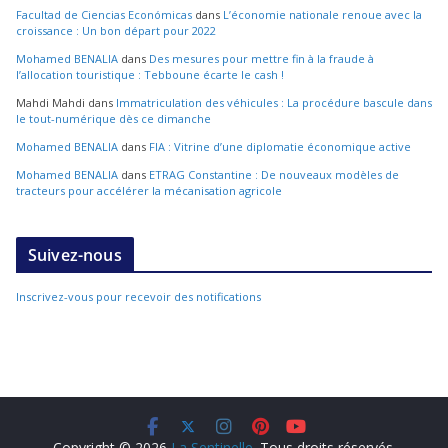
Facultad de Ciencias Económicas
dans
L’économie nationale renoue avec la
croissance : Un bon départ pour 2022
Mohamed BENALIA
dans
Des mesures pour mettre fin à la fraude à
l’allocation touristique : Tebboune écarte le cash !
Mahdi Mahdi
dans
Immatriculation des véhicules : La procédure bascule dans
le tout-numérique dès ce dimanche
Mohamed BENALIA
dans
FIA : Vitrine d’une diplomatie économique active
Mohamed BENALIA
dans
ETRAG Constantine : De nouveaux modèles de
tracteurs pour accélérer la mécanisation agricole
Suivez-nous
Inscrivez-vous pour recevoir des notifications
Copyright © 2026
La Sentinelle
. Tous droits réservés.