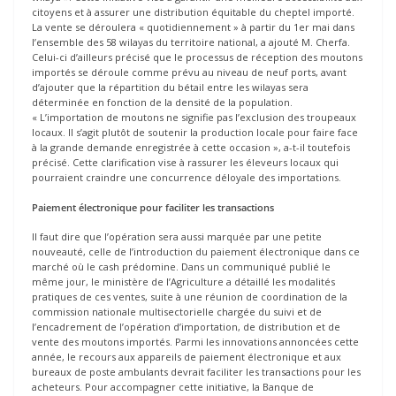
citoyens et à assurer une distribution équitable du cheptel importé.
La vente se déroulera « quotidiennement » à partir du 1er mai dans
l’ensemble des 58 wilayas du territoire national, a ajouté M. Cherfa.
Celui-ci d’ailleurs précisé que le processus de réception des moutons
importés se déroule comme prévu au niveau de neuf ports, avant
d’ajouter que la répartition du bétail entre les wilayas sera
déterminée en fonction de la densité de la population.
« L’importation de moutons ne signifie pas l’exclusion des troupeaux
locaux. Il s’agit plutôt de soutenir la production locale pour faire face
à la grande demande enregistrée à cette occasion », a-t-il toutefois
précisé. Cette clarification vise à rassurer les éleveurs locaux qui
pourraient craindre une concurrence déloyale des importations.
Paiement électronique pour faciliter les transactions
Il faut dire que l’opération sera aussi marquée par une petite
nouveauté, celle de l’introduction du paiement électronique dans ce
marché où le cash prédomine. Dans un communiqué publié le
même jour, le ministère de l’Agriculture a détaillé les modalités
pratiques de ces ventes, suite à une réunion de coordination de la
commission nationale multisectorielle chargée du suivi et de
l’encadrement de l’opération d’importation, de distribution et de
vente des moutons importés. Parmi les innovations annoncées cette
année, le recours aux appareils de paiement électronique et aux
bureaux de poste ambulants devrait faciliter les transactions pour les
acheteurs. Pour accompagner cette initiative, la Banque de