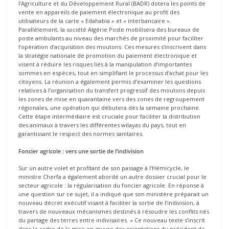
l’Agriculture et du Développement Rural (BADR) dotera les points de
vente en appareils de paiement électronique au profit des
utilisateurs de la carte « Edahabia » et « interbancaire ».
Parallèlement, la société Algérie Poste mobilisera des bureaux de
poste ambulants au niveau des marchés de proximité pour faciliter
l’opération d’acquisition des moutons. Ces mesures s’inscrivent dans
la stratégie nationale de promotion du paiement électronique et
visent à réduire les risques liés à la manipulation d’importantes
sommes en espèces, tout en simplifiant le processus d’achat pour les
citoyens. La réunion a également permis d’examiner les questions
relatives à l’organisation du transfert progressif des moutons depuis
les zones de mise en quarantaine vers des zones de regroupement
régionales, une opération qui débutera dès la semaine prochaine.
Cette étape intermédiaire est cruciale pour faciliter la distribution
des animaux à travers les différentes wilayas du pays, tout en
garantissant le respect des normes sanitaires.
Foncier agricole : vers une sortie de l’indivision
Sur un autre volet et profitant de son passage à l’Hémicycle, le
ministre Cherfa a également abordé un autre dossier crucial pour le
secteur agricole : la régularisation du foncier agricole. En réponse à
une question sur ce sujet, il a indiqué que son ministère préparait un
nouveau décret exécutif visant à faciliter la sortie de l’indivision, à
travers de nouveaux mécanismes destinés à résoudre les conflits nés
du partage des terres entre indivisaires. « Ce nouveau texte s’inscrit
dans le cadre de la mise en œuvre des orientations du président de