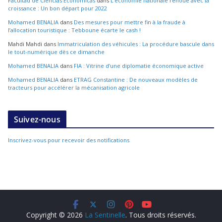
Facultad de Ciencias Económicas
dans
L’économie nationale renoue avec la
croissance : Un bon départ pour 2022
Mohamed BENALIA
dans
Des mesures pour mettre fin à la fraude à
l’allocation touristique : Tebboune écarte le cash !
Mahdi Mahdi
dans
Immatriculation des véhicules : La procédure bascule dans
le tout-numérique dès ce dimanche
Mohamed BENALIA
dans
FIA : Vitrine d’une diplomatie économique active
Mohamed BENALIA
dans
ETRAG Constantine : De nouveaux modèles de
tracteurs pour accélérer la mécanisation agricole
Suivez-nous
Inscrivez-vous pour recevoir des notifications
Copyright © 2026
La Sentinelle
. Tous droits réservés.