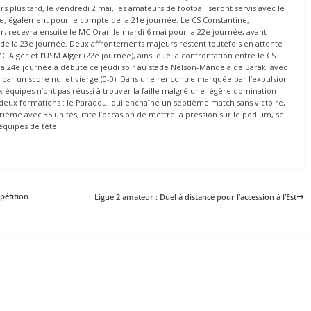
rs plus tard, le vendredi 2 mai, les amateurs de football seront servis avec le
tine, également pour le compte de la 21e journée. Le CS Constantine,
, recevra ensuite le MC Oran le mardi 6 mai pour la 22e journée, avant
 de la 23e journée. Deux affrontements majeurs restent toutefois en attente
 Alger et l’USM Alger (22e journée), ainsi que la confrontation entre le CS
 la 24e journée a débuté ce jeudi soir au stade Nelson-Mandela de Baraki avec
é par un score nul et vierge (0-0). Dans une rencontre marquée par l’expulsion
x équipes n’ont pas réussi à trouver la faille malgré une légère domination
s deux formations : le Paradou, qui enchaîne un septième match sans victoire,
trième avec 35 unités, rate l’occasion de mettre la pression sur le podium, se
équipes de tête.
pétition
Ligue 2 amateur : Duel à distance pour l’accession à l’Est