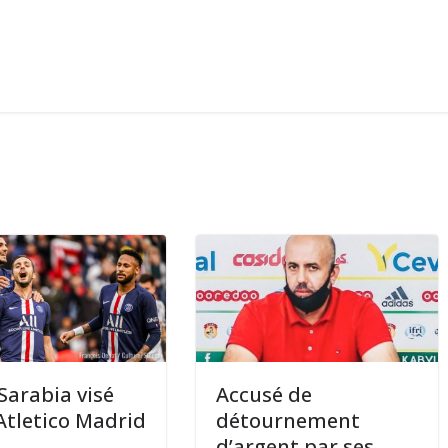
 Sarabia visé
Accusé de
’Atletico Madrid
détournement
d’argent par ses