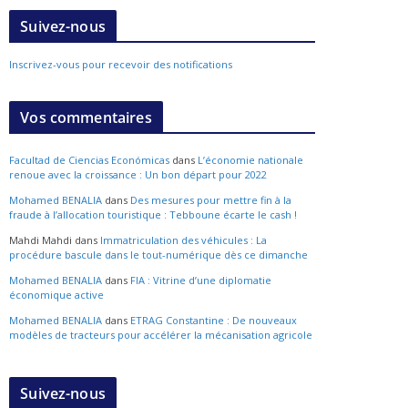
Suivez-nous
Inscrivez-vous pour recevoir des notifications
Vos commentaires
Facultad de Ciencias Económicas
dans
L’économie nationale
renoue avec la croissance : Un bon départ pour 2022
Mohamed BENALIA
dans
Des mesures pour mettre fin à la
fraude à l’allocation touristique : Tebboune écarte le cash !
Mahdi Mahdi
dans
Immatriculation des véhicules : La
procédure bascule dans le tout-numérique dès ce dimanche
Mohamed BENALIA
dans
FIA : Vitrine d’une diplomatie
économique active
Mohamed BENALIA
dans
ETRAG Constantine : De nouveaux
modèles de tracteurs pour accélérer la mécanisation agricole
Suivez-nous