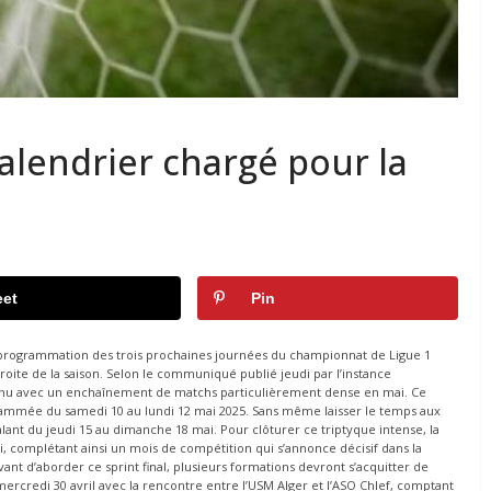
calendrier chargé pour la
et
Pin
 la programmation des trois prochaines journées du championnat de Ligue 1
 droite de la saison. Selon le communiqué publié jeudi par l’instance
utenu avec un enchaînement de matchs particulièrement dense en mai. Ce
rammée du samedi 10 au lundi 12 mai 2025. Sans même laisser le temps aux
talant du jeudi 15 au dimanche 18 mai. Pour clôturer ce triptyque intense, la
 complétant ainsi un mois de compétition qui s’annonce décisif dans la
ant d’aborder ce sprint final, plusieurs formations devront s’acquitter de
ercredi 30 avril avec la rencontre entre l’USM Alger et l’ASO Chlef, comptant