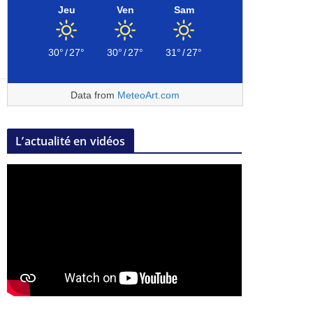
Jeu
Ven
Sam
30°
/
27°
30°
/
27°
31°
/
27°
Data from
MeteoArt.com
L’actualité en vidéos