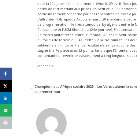
pour la 21e journée, initialement prévue le 29 avril. Deux jou
derby de l’Est mettant aux prises l’ES Sétif et le CS Constan
particulièrement concerné par ces rencontres de mise à jour
d’affronter l’Olympique Akbou le mardi 20 mai dans le cadre
de programmation : le très attendu derby algérois entre le MC
Constantine et l’USM Khenchela (24e journée). En attendant,
un match plutôt terne entre le Paradou AC et l’ES Sétif, sold
du milieu de terrain du PAC, Yettou, à la 74e minute, les deu
sétifienne en fin de partie. Ce résultat n’arrange aucune de
stagne à la 7e place avec 32 points, tandis que l’Entente, qua
contentant de revenir provisoirement à cinq longueurs des 
Moncef D.
Championnat d’Afrique scolaire 2025 : Les Verts quittent la com
au premier tour