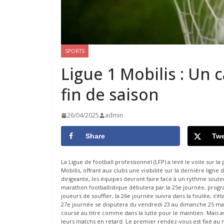
SPORTS
Ligue 1 Mobilis : Un 
fin de saison
26/04/2025
admin
Share
Twe
La Ligue de football professionnel (LFP) a levé le voile sur
Mobilis, offrant aux clubs une visibilité sur la dernière ligne
dirigeante, les équipes devront faire face à un rythme so
marathon footballistique débutera par la 25e journée, prog
joueurs de souffler, la 26e journée suivra dans la foulée, s’é
27e journée se disputera du vendredi 23 au dimanche 25 mai,
course au titre comme dans la lutte pour le maintien. Mais av
leurs matchs en retard. Le premier rendez-vous est fixé au m