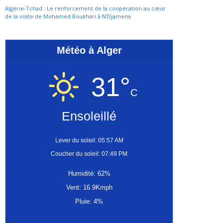
Algérie-Tchad : Le renforcement de la coopération au cœur
de la visite de Mohamed Boukhari à N’Djamena
Météo à Alger
31°
C
Ensoleillé
Lever du soleil: 05:57 AM
Coucher du soleil: 07:49 PM
Humidité: 62%
Vent: 16.9Kmph
Pluie: 4%